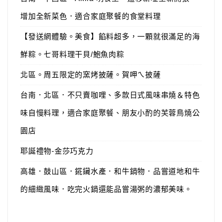
增加全新菜色．適合家庭聚餐的食堂料理
【發送網體驗。美食】餡料超多，一顆就很滿足的海
鮮粽。七哥料理干貝/鮑魚肉粽
北區。周五限定的窯烤披薩。賀呷ㄟ披薩
台南．北區．不只賣咖哩、多款日式風味串燒＆特色
味自慢料理，適合家庭聚餐、朋友小酌的芙蓉鳥燒公
園店
耶誕禮物-金莎巧克力
高雄．鼓山區．錵鑶水產．和牛鍋物．品嘗道地和牛
的細緻風味．吃完火鍋還能品嘗湯粥的濃郁美味。