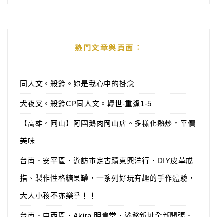
熱門文章與頁面︰
同人文。殺鈴。妳是我心中的掛念
犬夜叉。殺鈴CP同人文。轉世-重逢1-5
【高雄。岡山】阿國鵝肉岡山店。多樣化熱炒。平價
美味
台南．安平區．遊訪市定古蹟東興洋行．DIY皮革戒
指、製作性格糖果罐，一系列好玩有趣的手作體驗，
大人小孩不亦樂乎！！
台南．中西區．Akira 明食堂．遷移新址全新開張．