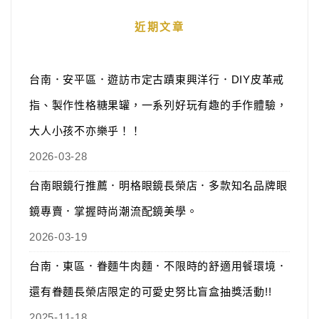
近期文章
台南．安平區．遊訪市定古蹟東興洋行．DIY皮革戒
指、製作性格糖果罐，一系列好玩有趣的手作體驗，
大人小孩不亦樂乎！！
2026-03-28
台南眼鏡行推薦．明格眼鏡長榮店．多款知名品牌眼
鏡專賣．掌握時尚潮流配鏡美學。
2026-03-19
台南．東區．眷麵牛肉麵．不限時的舒適用餐環境．
還有眷麵長榮店限定的可愛史努比盲盒抽獎活動!!
2025-11-18