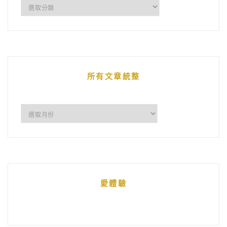
企
鵝
的
文
章
所有文章統整
所
有
文
章
統
愛體驗
整