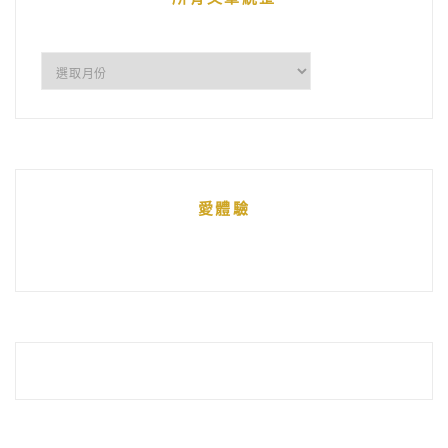
所
有
文
章
統
愛體驗
整