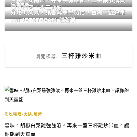
台南．安南區．專業手機維修、二手機收購買
生活用品
賣專門店．不二通訊
好用的文具，讓書寫事半功倍，台灣三菱鉛筆
uni JETSTREAM 溜溜筆
三杯雞炒米血
瀏覽標籤:
吃吃喝喝-火鍋.燒烤
馨味。胡椒白菜雞強強滾。再來一盤三杯雞炒米血。讓
你飽到天靈蓋