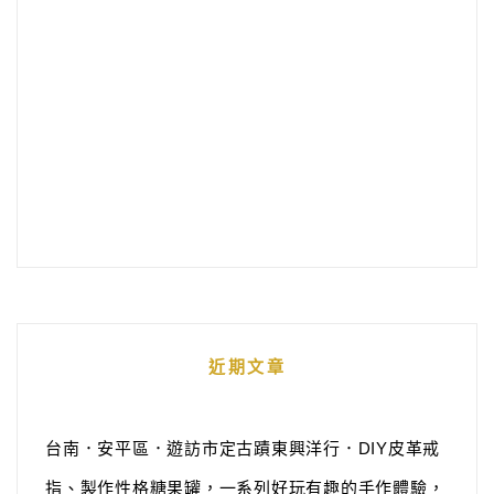
近期文章
台南．安平區．遊訪市定古蹟東興洋行．DIY皮革戒
指、製作性格糖果罐，一系列好玩有趣的手作體驗，