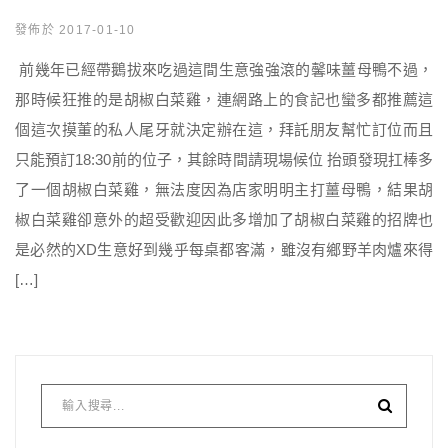
發佈於 2017-01-10
前幾年已經帶鵝拔來吃過這間生意強強滾的馨味薑母鴨不過，
那時候狂推的是胡椒白菜雞，連網路上的食記也蠻多都推薦這
個這次摸董的私人尾牙就決定辦在這，拜託朋友幫忙訂位而且
只能預訂18:30前的位子，其餘時間請現場候位 抬頭發現扛棒多
了一個胡椒白菜雞，無法度因為店家明明主打薑母鴨，結果胡
椒白菜雞卻意外的超受歡迎因此多增加了胡椒白菜雞的招牌也
是必然的XD生意好到幾乎每桌都客滿，雖沒有鄉野羊肉爐來得
[…]