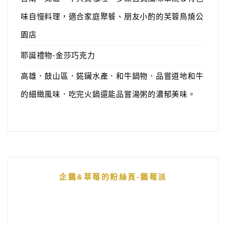
味自慢料理，適合家庭聚餐、朋友小酌的芙蓉鳥燒公
園店
耶誕禮物-金莎巧克力
高雄．鼓山區．錵鑶水產．和牛鍋物．品嘗道地和牛
的細緻風味．吃完火鍋還能品嘗湯粥的濃郁美味。
企鵝&草莓的粉絲頁-鵝莓派