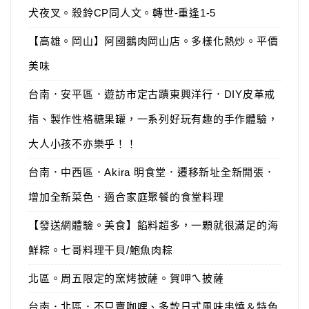
犬夜叉。殺鈴CP同人文。轉世-重逢1-5
【高雄。岡山】阿國鵝肉岡山店。多樣化熱炒。平價
美味
台南．安平區．遊訪市定古蹟東興洋行．DIY皮革戒
指、製作性格糖果罐，一系列好玩有趣的手作體驗，
大人小孩不亦樂乎！！
台南．中西區．Akira 明食堂．遷移新址全新開張．
增加全新菜色．適合家庭聚餐的食堂料理
【發送網體驗。美食】餡料超多，一顆就很滿足的海
鮮粽。七哥料理干貝/鮑魚肉粽
北區。周五限定的窯烤披薩。賀呷ㄟ披薩
台南．北區．不只賣咖哩、多款日式風味串燒＆特色