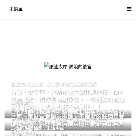
主選單
肥油太厚-鵝娘的後宮
企鵝的手機攝影
,
台南好好玩旅遊觀光景點
台南．安平區．遊訪市定古蹟東興洋行．DIY
皮革戒指、製作性格糖果罐，一系列好玩有趣
生活用品
的手作體驗，大人小孩不亦樂乎！！
餐廳體驗
台南眼鏡行推薦．明格眼鏡長榮店．多款知名
台南．東區．眷麵牛肉麵．不限時的舒適用餐
品牌眼鏡專賣．掌握時尚潮流配鏡美學。
環境．還有眷麵長榮店限定的可愛史努比盲盒
企鵝的相機攝影
,
生活用品
抽獎活動!!