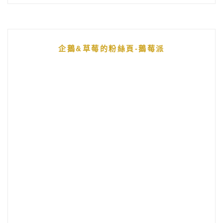
企鵝&草莓的粉絲頁-鵝莓派