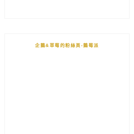
企鵝&草莓的粉絲頁-鵝莓派