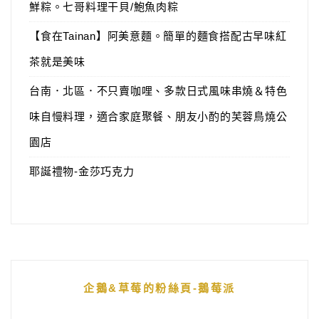
鮮粽。七哥料理干貝/鮑魚肉粽
【食在Tainan】阿美意麵。簡單的麵食搭配古早味紅
茶就是美味
台南．北區．不只賣咖哩、多款日式風味串燒＆特色
味自慢料理，適合家庭聚餐、朋友小酌的芙蓉鳥燒公
園店
耶誕禮物-金莎巧克力
企鵝&草莓的粉絲頁-鵝莓派