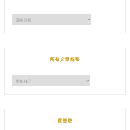
企
鵝
的
文
章
所有文章統整
所
有
文
章
統
愛體驗
整