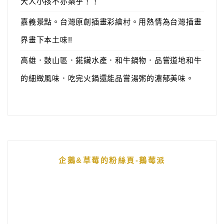
大人小孩不亦樂乎！！
嘉義景點。台灣原創插畫彩繪村。用熱情為台灣插畫
界畫下本土味!!
高雄．鼓山區．錵鑶水產．和牛鍋物．品嘗道地和牛
的細緻風味．吃完火鍋還能品嘗湯粥的濃郁美味。
企鵝&草莓的粉絲頁-鵝莓派