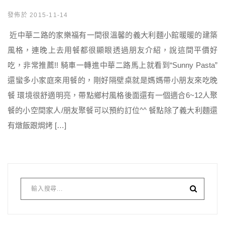
發佈於 2015-11-14
近中華二路的家樂福有一間很溫馨的義大利麵小館暖暖的建築
風格，連晚上去用餐都很顯眼透過朋友介紹，說這間平價好
吃，非常推薦!! 騎車一轉進中華二路馬上就看到“Sunny Pasta”
還蠻多小家庭來用餐的，剛好隔壁桌就是媽媽帶小朋友來吃晚
餐 環境很舒適明亮，帶點鄉村風格後面還有一個適合6~12人聚
餐的小空間家人/朋友聚餐可以預約訂位^^ 餐點除了義大利麵還
有燉飯跟焗烤 […]