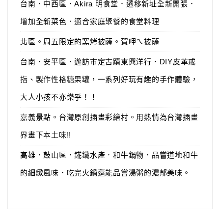
台南．中西區．Akira 明食堂．遷移新址全新開張．
增加全新菜色．適合家庭聚餐的食堂料理
北區。周五限定的窯烤披薩。賀呷ㄟ披薩
台南．安平區．遊訪市定古蹟東興洋行．DIY皮革戒
指、製作性格糖果罐，一系列好玩有趣的手作體驗，
大人小孩不亦樂乎！！
嘉義景點。台灣原創插畫彩繪村。用熱情為台灣插畫
界畫下本土味!!
高雄．鼓山區．錵鑶水產．和牛鍋物．品嘗道地和牛
的細緻風味．吃完火鍋還能品嘗湯粥的濃郁美味。