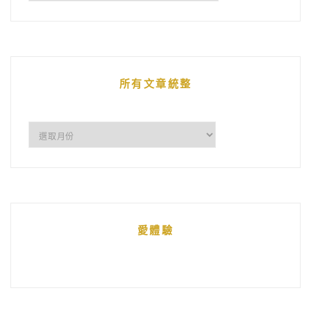
鵝
的
文
章
所有文章統整
所
有
文
章
統
愛體驗
整