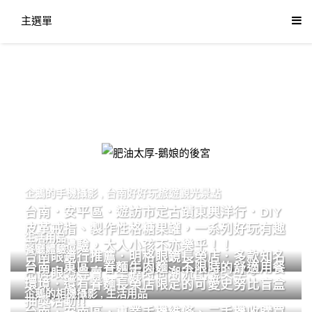
主選單
肥油太厚-鵝娘的後宮
企鵝的手機攝影
,
台南好好玩旅遊觀光景點
台南．安平區．遊訪市定古蹟東興洋行．DIY
皮革戒指、製作性格糖果罐，一系列好玩有趣
生活用品
的手作體驗，大人小孩不亦樂乎！！
餐廳體驗
台南眼鏡行推薦．明格眼鏡長榮店．多款知名
台南．東區．眷麵牛肉麵．不限時的舒適用餐
品牌眼鏡專賣．掌握時尚潮流配鏡美學。
環境．還有眷麵長榮店限定的可愛史努比盲盒
企鵝的相機攝影
,
生活用品
抽獎活動!!