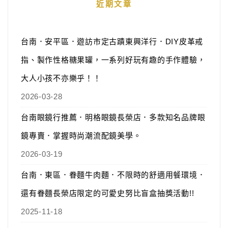
近期文章
台南．安平區．遊訪市定古蹟東興洋行．DIY皮革戒
指、製作性格糖果罐，一系列好玩有趣的手作體驗，
大人小孩不亦樂乎！！
2026-03-28
台南眼鏡行推薦．明格眼鏡長榮店．多款知名品牌眼
鏡專賣．掌握時尚潮流配鏡美學。
2026-03-19
台南．東區．眷麵牛肉麵．不限時的舒適用餐環境．
還有眷麵長榮店限定的可愛史努比盲盒抽獎活動!!
2025-11-18