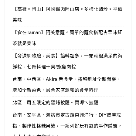
【高雄。岡山】阿國鵝肉岡山店。多樣化熱炒。平價
美味
【食在Tainan】阿美意麵。簡單的麵食搭配古早味紅
茶就是美味
【發送網體驗。美食】餡料超多，一顆就很滿足的海
鮮粽。七哥料理干貝/鮑魚肉粽
台南．中西區．Akira 明食堂．遷移新址全新開張．
增加全新菜色．適合家庭聚餐的食堂料理
北區。周五限定的窯烤披薩。賀呷ㄟ披薩
台南．安平區．遊訪市定古蹟東興洋行．DIY皮革戒
指、製作性格糖果罐，一系列好玩有趣的手作體驗，