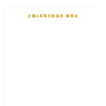
企鵝&草莓的粉絲頁-鵝莓派