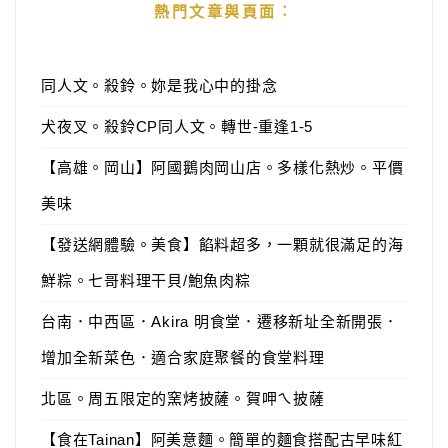
熱門文章與頁面︰
同人文。殺鈴。妳是我心中的掛念
犬夜叉。殺鈴CP同人文。轉世-重逢1-5
【高雄。岡山】阿國鵝肉岡山店。多樣化熱炒。平價
美味
【發送網體驗。美食】餡料超多，一顆就很滿足的海
鮮粽。七哥料理干貝/鮑魚肉粽
台南．中西區．Akira 明食堂．遷移新址全新開張．
增加全新菜色．適合家庭聚餐的食堂料理
北區。周五限定的窯烤披薩。賀呷ㄟ披薩
【食在Tainan】阿美意麵。簡單的麵食搭配古早味紅