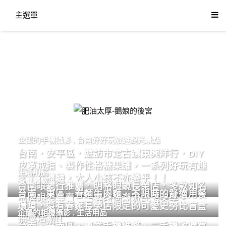
主選單
肥油太厚-鵝娘的後宮
企鵝的手機攝影
,
台南好好玩旅遊觀光景點
台南．安平區．遊訪市定古蹟東興洋行．DIY
皮革戒指、製作性格糖果罐，一系列好玩有趣
生活用品
的手作體驗，大人小孩不亦樂乎！！
餐廳體驗
台南眼鏡行推薦．明格眼鏡長榮店．多款知名
台南．東區．眷麵牛肉麵．不限時的舒適用餐
品牌眼鏡專賣．掌握時尚潮流配鏡美學。
環境．還有眷麵長榮店限定的可愛史努比盲盒
企鵝的相機攝影
,
生活用品
抽獎活動!!