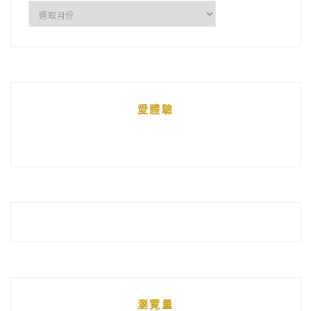
所
有
文
章
統
愛體驗
整
瀏覽量