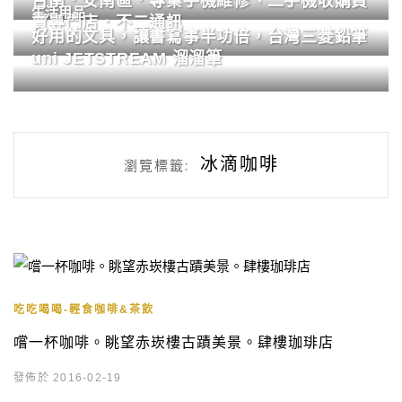
台南．安南區．專業手機維修、二手機收購買
生活用品
賣專門店．不二通訊
好用的文具，讓書寫事半功倍，台灣三菱鉛筆
uni JETSTREAM 溜溜筆
冰滴咖啡
瀏覽標籤:
吃吃喝喝-輕食咖啡&茶飲
嚐一杯咖啡。眺望赤崁樓古蹟美景。肆樓珈琲店
發佈於 2016-02-19