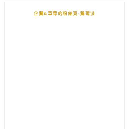
企鵝&草莓的粉絲頁-鵝莓派