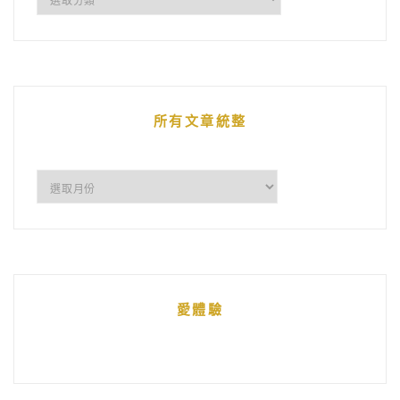
鵝
的
文
章
所有文章統整
所
有
文
章
統
愛體驗
整