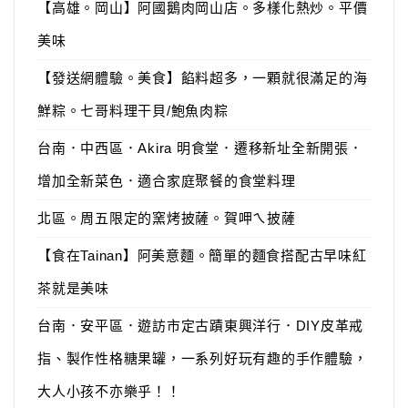
【高雄。岡山】阿國鵝肉岡山店。多樣化熱炒。平價
美味
【發送網體驗。美食】餡料超多，一顆就很滿足的海
鮮粽。七哥料理干貝/鮑魚肉粽
台南．中西區．Akira 明食堂．遷移新址全新開張．
增加全新菜色．適合家庭聚餐的食堂料理
北區。周五限定的窯烤披薩。賀呷ㄟ披薩
【食在Tainan】阿美意麵。簡單的麵食搭配古早味紅
茶就是美味
台南．安平區．遊訪市定古蹟東興洋行．DIY皮革戒
指、製作性格糖果罐，一系列好玩有趣的手作體驗，
大人小孩不亦樂乎！！