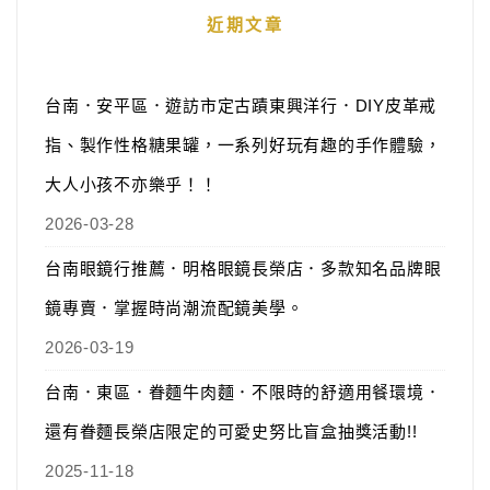
近期文章
台南．安平區．遊訪市定古蹟東興洋行．DIY皮革戒
指、製作性格糖果罐，一系列好玩有趣的手作體驗，
大人小孩不亦樂乎！！
2026-03-28
台南眼鏡行推薦．明格眼鏡長榮店．多款知名品牌眼
鏡專賣．掌握時尚潮流配鏡美學。
2026-03-19
台南．東區．眷麵牛肉麵．不限時的舒適用餐環境．
還有眷麵長榮店限定的可愛史努比盲盒抽獎活動!!
2025-11-18