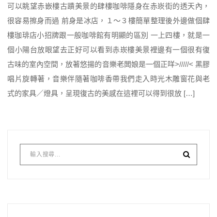
可以眺望赤嵌樓古蹟美景的肆樓咖啡隱身在赤崁街的透天內，
很容易擦身而過 前身是冰店，１～３樓簡單整理後外邊做個肆
樓珈琲店小招牌跟一般咖啡館有明顯的區別 一上四樓，就是一
個小陽台放眼望去正好可以看到赤崁樓美景裡邊有一個很有復
古味的室內空間，放著悠揚的音樂老闆娘是一個正咩>/////< 黑膠
唱片旋轉著，音樂伴隨著咖啡香帶我們走入時光木雕窗花與老
式的家具／燈具，呈現復古的美感在這裡可以得到很放 […]