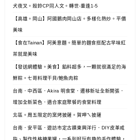
犬夜叉。殺鈴CP同人文。轉世-重逢1-5
【高雄。岡山】阿國鵝肉岡山店。多樣化熱炒。平價
美味
【食在Tainan】阿美意麵。簡單的麵食搭配古早味紅
茶就是美味
【發送網體驗。美食】餡料超多，一顆就很滿足的海
鮮粽。七哥料理干貝/鮑魚肉粽
台南．中西區．Akira 明食堂．遷移新址全新開張．
增加全新菜色．適合家庭聚餐的食堂料理
北區。周五限定的窯烤披薩。賀呷ㄟ披薩
台南．安平區．遊訪市定古蹟東興洋行．DIY皮革戒
指、製作性格糖果罐，一系列好玩有趣的手作體驗，