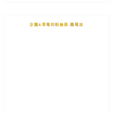
企鵝&草莓的粉絲頁-鵝莓派