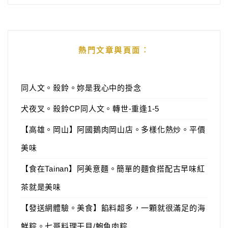
熱門文章與頁面︰
同人文。殺鈴。妳是我心中的掛念
犬夜叉。殺鈴CP同人文。轉世-重逢1-5
【高雄。岡山】阿國鵝肉岡山店。多樣化熱炒。平價
美味
【食在Tainan】阿美意麵。簡單的麵食搭配古早味紅
茶就是美味
【發送網體驗。美食】餡料超多，一顆就很滿足的海
鮮粽。七哥料理干貝/鮑魚肉粽