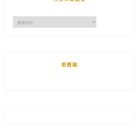
所
有
文
章
統
愛體驗
整