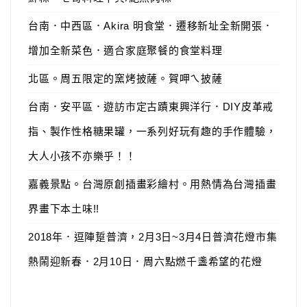
台南．中西區．Akira 明食堂．遷移新址全新開張．
增加全新菜色．適合家庭聚餐的食堂料理
北區。周五限定的窯烤披薩。賀呷ㄟ披薩
台南．安平區．遊訪市定古蹟東興洋行．DIY皮革戒
指、製作性格糖果罐，一系列好玩有趣的手作體驗，
大人小孩不亦樂乎！！
嘉義景點。台灣原創插畫彩繪村。用熱情為台灣插畫
界畫下本土味!!
2018年．逗陣踅普濟，2月3日~3月4日普濟花燈市集
熱鬧迎新春．2月10日．周六點燃千盞希望的花燈