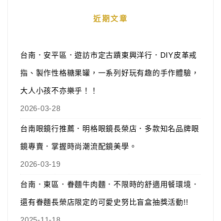
近期文章
台南．安平區．遊訪市定古蹟東興洋行．DIY皮革戒
指、製作性格糖果罐，一系列好玩有趣的手作體驗，
大人小孩不亦樂乎！！
2026-03-28
台南眼鏡行推薦．明格眼鏡長榮店．多款知名品牌眼
鏡專賣．掌握時尚潮流配鏡美學。
2026-03-19
台南．東區．眷麵牛肉麵．不限時的舒適用餐環境．
還有眷麵長榮店限定的可愛史努比盲盒抽獎活動!!
2025-11-18