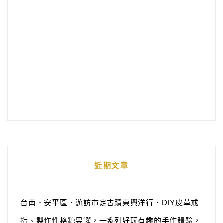
近期文章
台南．安平區．遊訪市定古蹟東興洋行．DIY皮革戒
指、製作性格糖果罐，一系列好玩有趣的手作體驗，