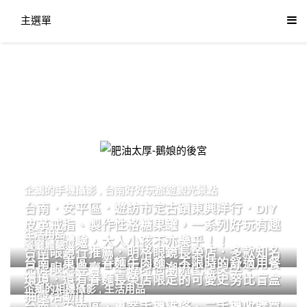
主選單
肥油太厚-鵝娘的後宮
企鵝的手機攝影
,
台南好好玩旅遊觀光景點
台南．安平區．遊訪市定古蹟東興洋行．DIY
皮革戒指、製作性格糖果罐，一系列好玩有趣
生活用品
的手作體驗，大人小孩不亦樂乎！！
餐廳體驗
台南眼鏡行推薦．明格眼鏡長榮店．多款知名
台南．東區．眷麵牛肉麵．不限時的舒適用餐
品牌眼鏡專賣．掌握時尚潮流配鏡美學。
環境．還有眷麵長榮店限定的可愛史努比盲盒
企鵝的相機攝影
,
生活用品
抽獎活動!!