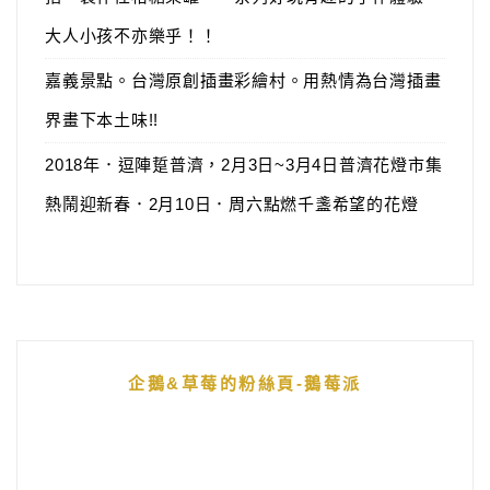
大人小孩不亦樂乎！！
嘉義景點。台灣原創插畫彩繪村。用熱情為台灣插畫
界畫下本土味!!
2018年．逗陣踅普濟，2月3日~3月4日普濟花燈市集
熱鬧迎新春．2月10日．周六點燃千盞希望的花燈
企鵝&草莓的粉絲頁-鵝莓派