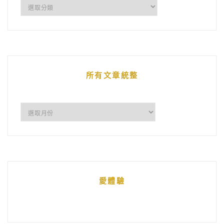
企
鵝
的
文
章
所有文章統整
所
有
文
章
統
愛體驗
整