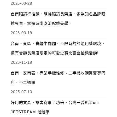
2026-03-28
台南眼鏡行推薦．明格眼鏡長榮店．多款知名品牌眼
鏡專賣．掌握時尚潮流配鏡美學。
2026-03-19
台南．東區．眷麵牛肉麵．不限時的舒適用餐環境．
還有眷麵長榮店限定的可愛史努比盲盒抽獎活動!!
2025-11-18
台南．安南區．專業手機維修、二手機收購買賣專門
店．不二通訊
2025-07-13
好用的文具，讓書寫事半功倍，台灣三菱鉛筆uni
JETSTREAM 溜溜筆