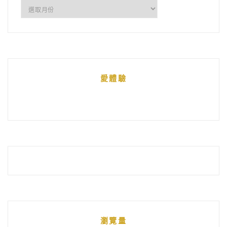
所
有
文
章
統
愛體驗
整
瀏覽量