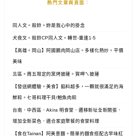
熱門文章與頁面︰
同人文。殺鈴。妳是我心中的掛念
犬夜叉。殺鈴CP同人文。轉世-重逢1-5
【高雄。岡山】阿國鵝肉岡山店。多樣化熱炒。平價
美味
北區。周五限定的窯烤披薩。賀呷ㄟ披薩
【發送網體驗。美食】餡料超多，一顆就很滿足的海
鮮粽。七哥料理干貝/鮑魚肉粽
台南．中西區．Akira 明食堂．遷移新址全新開張．
增加全新菜色．適合家庭聚餐的食堂料理
【食在Tainan】阿美意麵。簡單的麵食搭配古早味紅