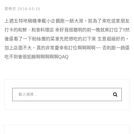
發佈於 2018-05-15
上週五特地騎機車載小企鵝跑一趟大灣，就為了來吃這家朋友
打卡的和鮮．和食料理店 幸好我很聰明的前一晚就來訂位了!!然
後還看了一下粉絲團的菜單先把想吃的訂下來 生意超級好的，
加上店面不大，真的非常慶幸有訂位啊啊啊啊~~ 否則跑一趟還
吃不到會很扼腕啊啊啊啊啊QAQ