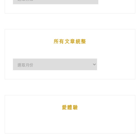
鵝
的
文
章
所有文章統整
所
有
文
章
統
愛體驗
整