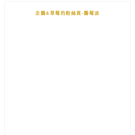
企鵝&草莓的粉絲頁-鵝莓派