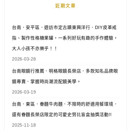
近期文章
台南．安平區．遊訪市定古蹟東興洋行．DIY皮革戒
指、製作性格糖果罐，一系列好玩有趣的手作體驗，
大人小孩不亦樂乎！！
2026-03-28
台南眼鏡行推薦．明格眼鏡長榮店．多款知名品牌眼
鏡專賣．掌握時尚潮流配鏡美學。
2026-03-19
台南．東區．眷麵牛肉麵．不限時的舒適用餐環境．
還有眷麵長榮店限定的可愛史努比盲盒抽獎活動!!
2025-11-18