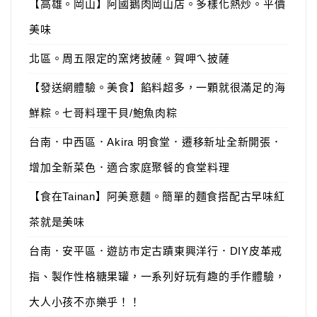
【高雄。岡山】阿國鵝肉岡山店。多樣化熱炒。平價
美味
北區。周五限定的窯烤披薩。賀呷ㄟ披薩
【發送網體驗。美食】餡料超多，一顆就很滿足的海
鮮粽。七哥料理干貝/鮑魚肉粽
台南．中西區．Akira 明食堂．遷移新址全新開張．
增加全新菜色．適合家庭聚餐的食堂料理
【食在Tainan】阿美意麵。簡單的麵食搭配古早味紅
茶就是美味
台南．安平區．遊訪市定古蹟東興洋行．DIY皮革戒
指、製作性格糖果罐，一系列好玩有趣的手作體驗，
大人小孩不亦樂乎！！