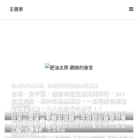
主選單
肥油太厚-鵝娘的後宮
企鵝的手機攝影
,
台南好好玩旅遊觀光景點
台南．安平區．遊訪市定古蹟東興洋行．DIY
皮革戒指、製作性格糖果罐，一系列好玩有趣
生活用品
的手作體驗，大人小孩不亦樂乎！！
餐廳體驗
台南眼鏡行推薦．明格眼鏡長榮店．多款知名
台南．東區．眷麵牛肉麵．不限時的舒適用餐
品牌眼鏡專賣．掌握時尚潮流配鏡美學。
環境．還有眷麵長榮店限定的可愛史努比盲盒
企鵝的相機攝影
,
生活用品
抽獎活動!!