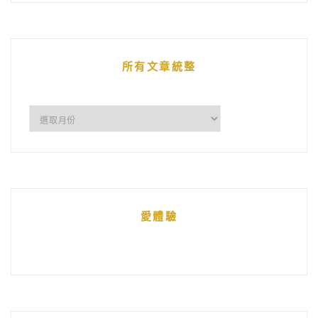
的
文
章
所有文章統整
所
有
文
章
統
愛體驗
整