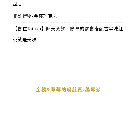
園店
耶誕禮物-金莎巧克力
【食在Tainan】阿美意麵。簡單的麵食搭配古早味紅
茶就是美味
企鵝&草莓的粉絲頁-鵝莓派