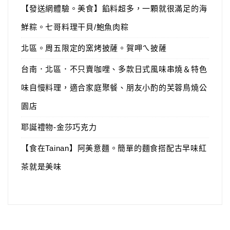
【發送網體驗。美食】餡料超多，一顆就很滿足的海
鮮粽。七哥料理干貝/鮑魚肉粽
北區。周五限定的窯烤披薩。賀呷ㄟ披薩
台南．北區．不只賣咖哩、多款日式風味串燒＆特色
味自慢料理，適合家庭聚餐、朋友小酌的芙蓉鳥燒公
園店
耶誕禮物-金莎巧克力
【食在Tainan】阿美意麵。簡單的麵食搭配古早味紅
茶就是美味