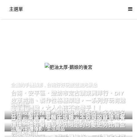
主選單
肥油太厚-鵝娘的後宮
企鵝的手機攝影
,
台南好好玩旅遊觀光景點
台南．安平區．遊訪市定古蹟東興洋行．DIY
皮革戒指、製作性格糖果罐，一系列好玩有趣
生活用品
的手作體驗，大人小孩不亦樂乎！！
餐廳體驗
台南眼鏡行推薦．明格眼鏡長榮店．多款知名
台南．東區．眷麵牛肉麵．不限時的舒適用餐
品牌眼鏡專賣．掌握時尚潮流配鏡美學。
環境．還有眷麵長榮店限定的可愛史努比盲盒
企鵝的相機攝影
,
生活用品
抽獎活動!!