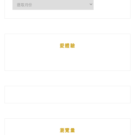
所
有
文
章
統
愛體驗
整
瀏覽量