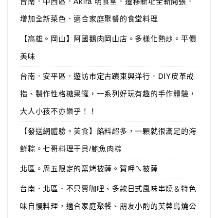
台南．中西區．Akira 明食堂．遷移新址全新開張．
增加全新菜色．適合家庭聚餐的食堂料理
【高雄。岡山】阿國鵝肉岡山店。多樣化熱炒。平價
美味
台南．安平區．遊訪市定古蹟東興洋行．DIY皮革戒
指、製作性格糖果罐，一系列好玩有趣的手作體驗，
大人小孩不亦樂乎！！
【發送網體驗。美食】餡料超多，一顆就很滿足的海
鮮粽。七哥料理干貝/鮑魚肉粽
北區。周五限定的窯烤披薩。賀呷ㄟ披薩
台南．北區．不只賣咖哩、多款日式風味串燒＆特色
味自慢料理，適合家庭聚餐、朋友小酌的芙蓉鳥燒公