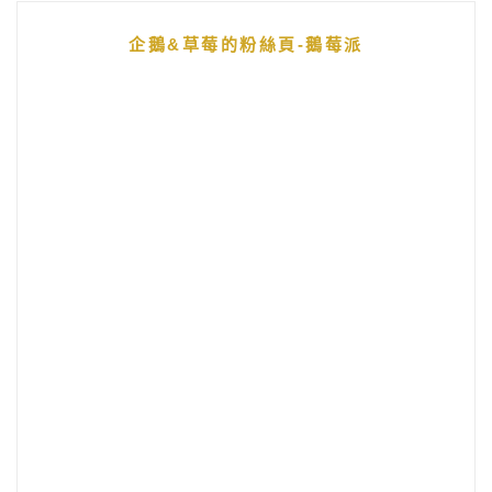
企鵝&草莓的粉絲頁-鵝莓派