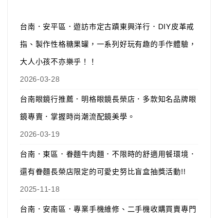
台南．安平區．遊訪市定古蹟東興洋行．DIY皮革戒
指、製作性格糖果罐，一系列好玩有趣的手作體驗，
大人小孩不亦樂乎！！
2026-03-28
台南眼鏡行推薦．明格眼鏡長榮店．多款知名品牌眼
鏡專賣．掌握時尚潮流配鏡美學。
2026-03-19
台南．東區．眷麵牛肉麵．不限時的舒適用餐環境．
還有眷麵長榮店限定的可愛史努比盲盒抽獎活動!!
2025-11-18
台南．安南區．專業手機維修、二手機收購買賣專門