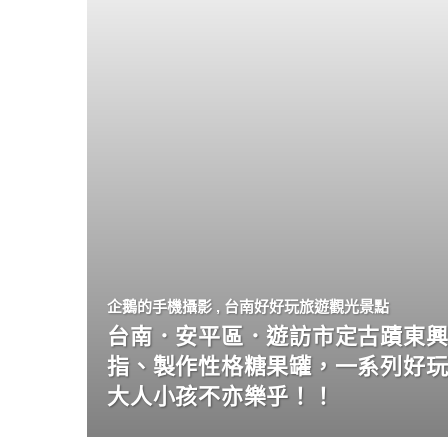
企鵝的手機攝影
,
台南好好玩旅遊觀光景點
台南．安平區．遊訪市定古蹟東興
指、製作性格糖果罐，一系列好
大人小孩不亦樂乎！！