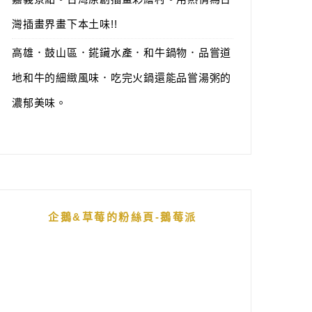
灣插畫界畫下本土味!!
高雄．鼓山區．錵鑶水產．和牛鍋物．品嘗道
地和牛的細緻風味．吃完火鍋還能品嘗湯粥的
濃郁美味。
企鵝&草莓的粉絲頁-鵝莓派