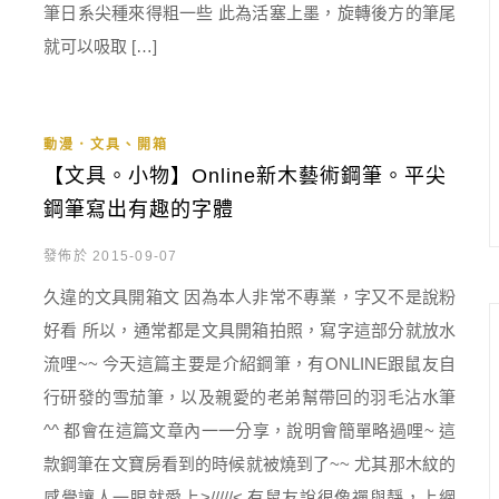
筆日系尖種來得粗一些 此為活塞上墨，旋轉後方的筆尾
就可以吸取 […]
動漫．文具、開箱
【文具。小物】Online新木藝術鋼筆。平尖
鋼筆寫出有趣的字體
發佈於 2015-09-07
久違的文具開箱文 因為本人非常不專業，字又不是說粉
好看 所以，通常都是文具開箱拍照，寫字這部分就放水
流哩~~ 今天這篇主要是介紹鋼筆，有ONLINE跟鼠友自
行研發的雪茄筆，以及親愛的老弟幫帶回的羽毛沾水筆
^^ 都會在這篇文章內一一分享，說明會簡單略過哩~ 這
款鋼筆在文寶房看到的時候就被燒到了~~ 尤其那木紋的
感覺讓人一眼就愛上>/////< 有鼠友說很像禪與靜，上網