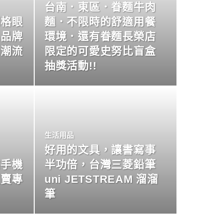
台南．東區．眷麵牛肉
明格眼
麵．不限時的舒適用餐
名品牌
環境．還有眷麵長榮店
尚潮流
限定的可愛史努比盲盒
抽獎活動!!
生活用品
好用的文具，讓書寫事
業手機
半功倍，台灣三菱鉛筆
買賣專
uni JETSTREAM 溜溜
筆