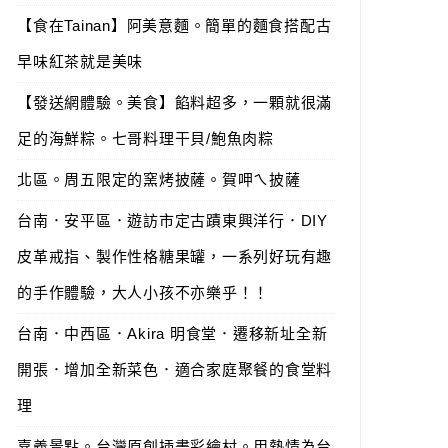
【食在Tainan】阿美意麵。簡單的麵食搭配古
早味紅茶就是美味
【發送網體驗。美食】餡料超多，一顆就很滿
足的海鮮粽。七哥料理干貝/鮑魚肉粽
北區。周五限定的窯烤披薩。賀呷ㄟ披薩
台南．安平區．遊訪市定古蹟東興洋行．DIY
皮革戒指、製作性格糖果罐，一系列好玩有趣
的手作體驗，大人小孩不亦樂乎！！
台南．中西區．Akira 明食堂．遷移新址全新
開張．增加全新菜色．適合家庭聚餐的食堂料
理
嘉義景點。台灣原創插畫彩繪村。用熱情為台