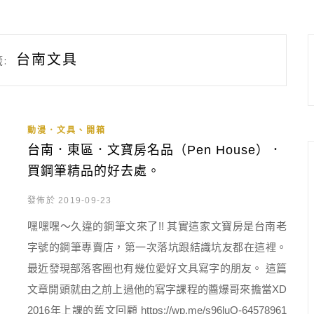
台南文具
:
動漫．文具、開箱
台南．東區．文寶房名品（Pen House）．
買鋼筆精品的好去處。
發佈於 2019-09-23
嘿嘿嘿～久違的鋼筆文來了!! 其實這家文寶房是台南老
字號的鋼筆專賣店，第一次落坑跟結識坑友都在這裡。
最近發現部落客圈也有幾位愛好文具寫字的朋友。 這篇
文章開頭就由之前上過他的寫字課程的醬爆哥來擔當XD
2016年上課的舊文回顧 https://wp.me/s96luQ-64578961