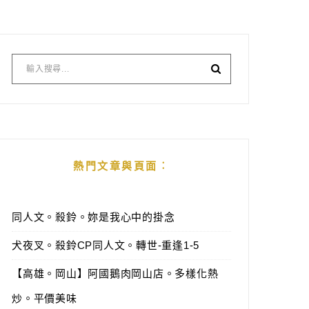
熱門文章與頁面︰
同人文。殺鈴。妳是我心中的掛念
犬夜叉。殺鈴CP同人文。轉世-重逢1-5
【高雄。岡山】阿國鵝肉岡山店。多樣化熱
炒。平價美味