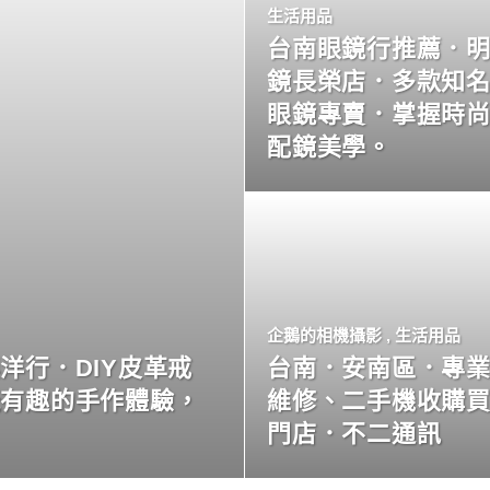
生活用品
台南眼鏡行推薦．
鏡長榮店．多款知
眼鏡專賣．掌握時
配鏡美學。
企鵝的相機攝影
,
生活用品
洋行．DIY皮革戒
台南．安南區．專
玩有趣的手作體驗，
維修、二手機收購
門店．不二通訊