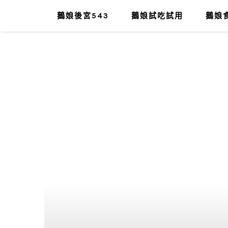
鵝娘後宮543
鵝娘試吃試用
鵝娘食
肥油太厚