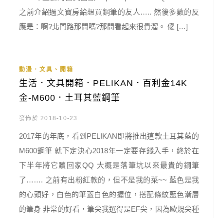
之前介紹過文寶房給想買鋼筆的友人….. 然後多數的反
應是：啊?北門路那間嗎?那間看起來很貴溜。 傻 […]
動漫．文具、開箱
生活．文具開箱．PELIKAN．百利金14K
金-M600．土耳其藍鋼筆
發佈於 2018-10-23
2017年的年底，看到PELIKAN即將推出這款土耳其藍的
M600鋼筆 就下定決心2018年一定要存錢入手，終於在
下半年將它贖回家QQ 大概是落筆坑以來最貴的鋼筆
了……. 之前有出粉紅款的，但不是我的菜~~ 藍色是我
的心頭好，白色的筆蓋白色的握位，搭配條紋藍色漸層
的筆身 非常的好看，筆尖我選得是EF尖，因為歐規尖種