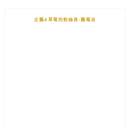
企鵝&草莓的粉絲頁-鵝莓派