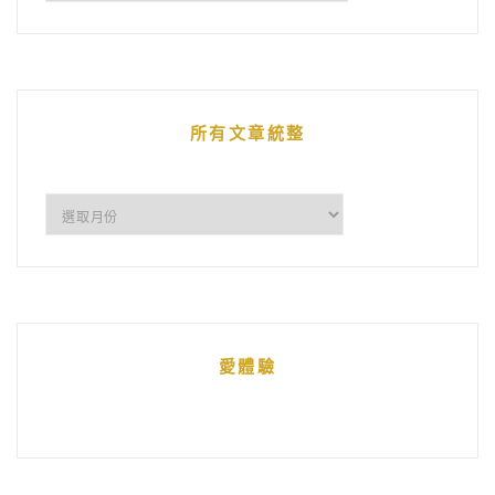
鵝
的
文
章
所有文章統整
所
有
文
章
統
愛體驗
整