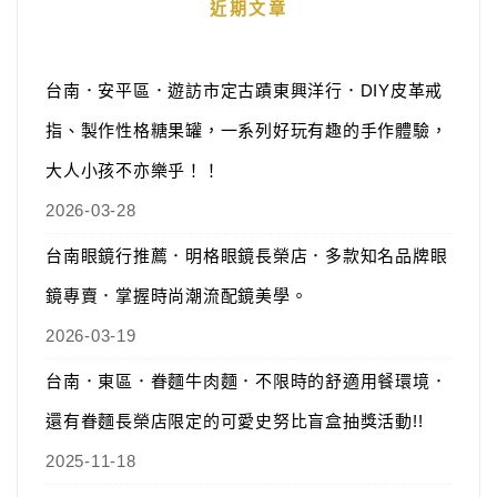
近期文章
台南．安平區．遊訪市定古蹟東興洋行．DIY皮革戒
指、製作性格糖果罐，一系列好玩有趣的手作體驗，
大人小孩不亦樂乎！！
2026-03-28
台南眼鏡行推薦．明格眼鏡長榮店．多款知名品牌眼
鏡專賣．掌握時尚潮流配鏡美學。
2026-03-19
台南．東區．眷麵牛肉麵．不限時的舒適用餐環境．
還有眷麵長榮店限定的可愛史努比盲盒抽獎活動!!
2025-11-18