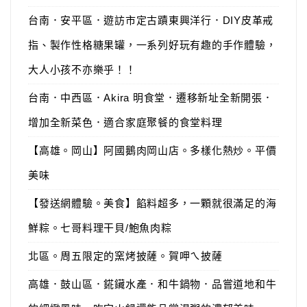
台南．安平區．遊訪市定古蹟東興洋行．DIY皮革戒
指、製作性格糖果罐，一系列好玩有趣的手作體驗，
大人小孩不亦樂乎！！
台南．中西區．Akira 明食堂．遷移新址全新開張．
增加全新菜色．適合家庭聚餐的食堂料理
【高雄。岡山】阿國鵝肉岡山店。多樣化熱炒。平價
美味
【發送網體驗。美食】餡料超多，一顆就很滿足的海
鮮粽。七哥料理干貝/鮑魚肉粽
北區。周五限定的窯烤披薩。賀呷ㄟ披薩
高雄．鼓山區．錵鑶水產．和牛鍋物．品嘗道地和牛