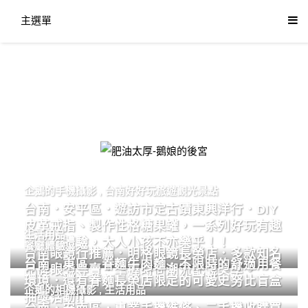
主選單
肥油太厚-鵝娘的後宮
企鵝的手機攝影
,
台南好好玩旅遊觀光景點
台南．安平區．遊訪市定古蹟東興洋行．DIY
皮革戒指、製作性格糖果罐，一系列好玩有趣
生活用品
的手作體驗，大人小孩不亦樂乎！！
餐廳體驗
台南眼鏡行推薦．明格眼鏡長榮店．多款知名
台南．東區．眷麵牛肉麵．不限時的舒適用餐
品牌眼鏡專賣．掌握時尚潮流配鏡美學。
環境．還有眷麵長榮店限定的可愛史努比盲盒
企鵝的相機攝影
,
生活用品
抽獎活動!!