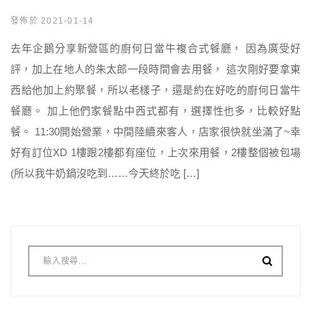
發佈於 2021-01-14
去年企鵝分享新營區的廚何日當牛複合式餐廳， 因為廣受好
評，加上在地人的朱太郎一段時間會去用餐， 這次剛好要拿東
西給他加上約聚餐，所以老樣子，還是約在好吃的廚何日當牛
餐廳。 加上他們家餐點中西式都有，選擇性也多，比較好點
餐。 11:30開始營業，中間陸續來客人，店家很快就坐滿了~幸
好有訂位XD 1樓跟2樓都有座位，上次來用餐，2樓整個被包場
(所以我牛奶鍋沒吃到……今天終於吃 […]