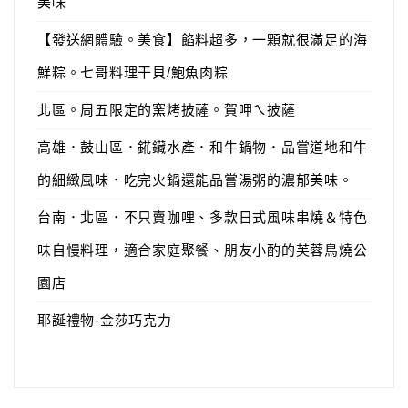
美味
【發送網體驗。美食】餡料超多，一顆就很滿足的海
鮮粽。七哥料理干貝/鮑魚肉粽
北區。周五限定的窯烤披薩。賀呷ㄟ披薩
高雄．鼓山區．錵鑶水產．和牛鍋物．品嘗道地和牛
的細緻風味．吃完火鍋還能品嘗湯粥的濃郁美味。
台南．北區．不只賣咖哩、多款日式風味串燒＆特色
味自慢料理，適合家庭聚餐、朋友小酌的芙蓉鳥燒公
園店
耶誕禮物-金莎巧克力