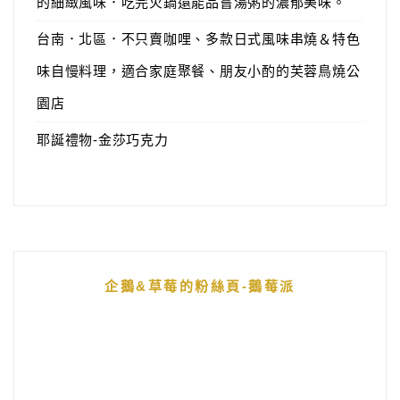
的細緻風味．吃完火鍋還能品嘗湯粥的濃郁美味。
台南．北區．不只賣咖哩、多款日式風味串燒＆特色
味自慢料理，適合家庭聚餐、朋友小酌的芙蓉鳥燒公
園店
耶誕禮物-金莎巧克力
企鵝&草莓的粉絲頁-鵝莓派