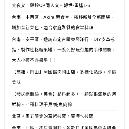
犬夜叉。殺鈴CP同人文。轉世-重逢1-5
台南．中西區．Akira 明食堂．遷移新址全新開張．
增加全新菜色．適合家庭聚餐的食堂料理
台南．安平區．遊訪市定古蹟東興洋行．DIY皮革戒
指、製作性格糖果罐，一系列好玩有趣的手作體驗，
大人小孩不亦樂乎！！
【高雄。岡山】阿國鵝肉岡山店。多樣化熱炒。平價
美味
【發送網體驗。美食】餡料超多，一顆就很滿足的海
鮮粽。七哥料理干貝/鮑魚肉粽
北區。周五限定的窯烤披薩。賀呷ㄟ披薩
台南．北區．不只賣咖哩、多款日式風味串燒＆特色