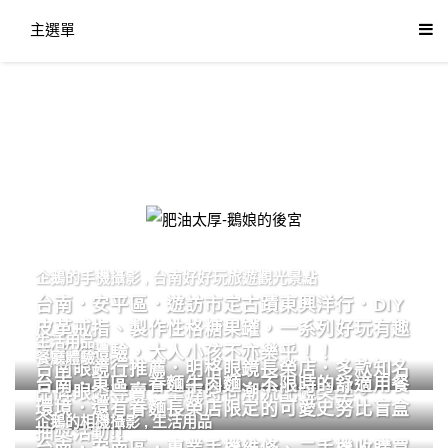
主選單
肥油太厚-鵝娘的後宮
企鵝的手機攝影
,
台南好好玩旅遊觀光景點
台南．安平區．遊訪市定古蹟東興洋行．DIY
皮革戒指、製作性格糖果罐，一系列好玩有趣
生活用品
的手作體驗，大人小孩不亦樂乎！！
餐廳體驗
台南眼鏡行推薦．明格眼鏡長榮店．多款知名
台南．東區．眷麵牛肉麵．不限時的舒適用餐
品牌眼鏡專賣．掌握時尚潮流配鏡美學。
環境．還有眷麵長榮店限定的可愛史努比盲盒
企鵝的相機攝影
,
生活用品
抽獎活動!!