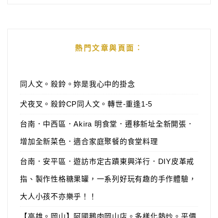
熱門文章與頁面︰
同人文。殺鈴。妳是我心中的掛念
犬夜叉。殺鈴CP同人文。轉世-重逢1-5
台南．中西區．Akira 明食堂．遷移新址全新開張．
增加全新菜色．適合家庭聚餐的食堂料理
台南．安平區．遊訪市定古蹟東興洋行．DIY皮革戒
指、製作性格糖果罐，一系列好玩有趣的手作體驗，
大人小孩不亦樂乎！！
【高雄。岡山】阿國鵝肉岡山店。多樣化熱炒。平價