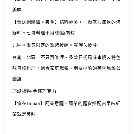
美味
【發送網體驗。美食】餡料超多，一顆就很滿足的海
鮮粽。七哥料理干貝/鮑魚肉粽
北區。周五限定的窯烤披薩。賀呷ㄟ披薩
台南．北區．不只賣咖哩、多款日式風味串燒＆特色
味自慢料理，適合家庭聚餐、朋友小酌的芙蓉鳥燒公
園店
耶誕禮物-金莎巧克力
【食在Tainan】阿美意麵。簡單的麵食搭配古早味紅
茶就是美味