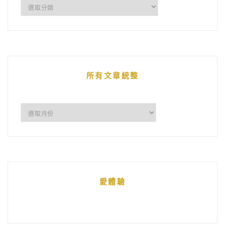
企
鵝
的
文
章
所有文章統整
所
有
文
章
統
愛體驗
整