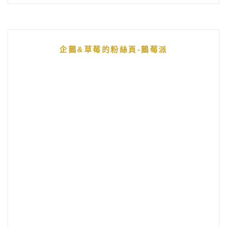
企鵝&草莓的粉絲頁-鵝莓派