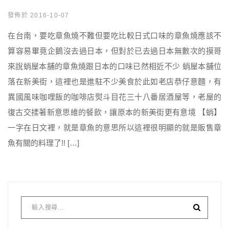
發佈於 2016-10-07
在台南，要吃章魚燒不難但要吃比較日式口味的章魚燒應該不
算容易畢竟企鵝沒去過日本，但對於已去過日本無數次的摸哥
來說蛸屋本舖的章魚燒跟日本的口味已然相近不少 蛸屋本舖位
落在新美街，這裡也是進駐不少美食於此如老店恭仔意麵，有
異國風味咖哩飯的咖啡店熨斗目花三十八番居酒屋等，老屋的
復古交揉著新意思維的餐飲，讓原本的新美街更有意境 【蛸】
一字在日文裡，就是章魚的意思所以這裡很明顯的就是販售章
魚有關的料理了!! […]