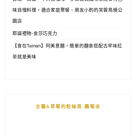
味自慢料理，適合家庭聚餐、朋友小酌的芙蓉鳥燒公
園店
耶誕禮物-金莎巧克力
【食在Tainan】阿美意麵。簡單的麵食搭配古早味紅
茶就是美味
企鵝&草莓的粉絲頁-鵝莓派