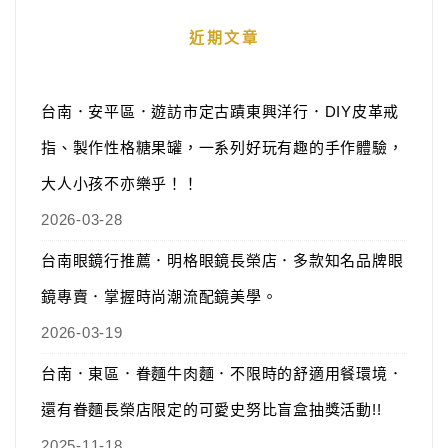
近期文章
台南．安平區．遊訪市定古蹟東興洋行．DIY皮革戒
指、製作性格糖果罐，一系列好玩有趣的手作體驗，
大人小孩不亦樂乎！！
2026-03-28
台南眼鏡行推薦．明格眼鏡長榮店．多款知名品牌眼
鏡專賣．掌握時尚潮流配鏡美學。
2026-03-19
台南．東區．眷麵牛肉麵．不限時的舒適用餐環境．
還有眷麵長榮店限定的可愛史努比盲盒抽獎活動!!
2025-11-18