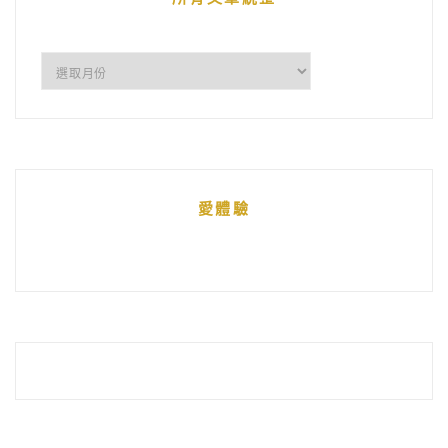
所
有
文
章
統
愛體驗
整