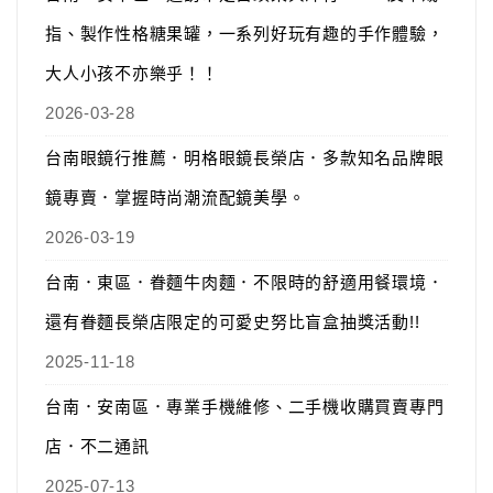
指、製作性格糖果罐，一系列好玩有趣的手作體驗，
大人小孩不亦樂乎！！
2026-03-28
台南眼鏡行推薦．明格眼鏡長榮店．多款知名品牌眼
鏡專賣．掌握時尚潮流配鏡美學。
2026-03-19
台南．東區．眷麵牛肉麵．不限時的舒適用餐環境．
還有眷麵長榮店限定的可愛史努比盲盒抽獎活動!!
2025-11-18
台南．安南區．專業手機維修、二手機收購買賣專門
店．不二通訊
2025-07-13