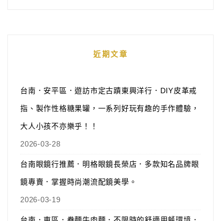
近期文章
台南．安平區．遊訪市定古蹟東興洋行．DIY皮革戒
指、製作性格糖果罐，一系列好玩有趣的手作體驗，
大人小孩不亦樂乎！！
2026-03-28
台南眼鏡行推薦．明格眼鏡長榮店．多款知名品牌眼
鏡專賣．掌握時尚潮流配鏡美學。
2026-03-19
台南．東區．眷麵牛肉麵．不限時的舒適用餐環境．