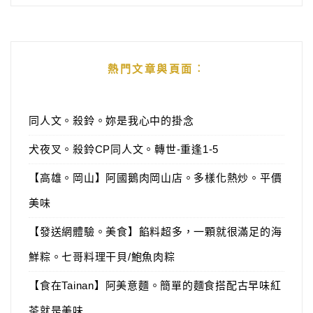
熱門文章與頁面︰
同人文。殺鈴。妳是我心中的掛念
犬夜叉。殺鈴CP同人文。轉世-重逢1-5
【高雄。岡山】阿國鵝肉岡山店。多樣化熱炒。平價
美味
【發送網體驗。美食】餡料超多，一顆就很滿足的海
鮮粽。七哥料理干貝/鮑魚肉粽
【食在Tainan】阿美意麵。簡單的麵食搭配古早味紅
茶就是美味