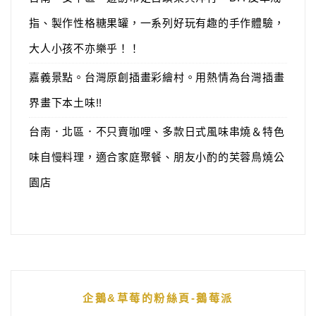
指、製作性格糖果罐，一系列好玩有趣的手作體驗，
大人小孩不亦樂乎！！
嘉義景點。台灣原創插畫彩繪村。用熱情為台灣插畫
界畫下本土味!!
台南．北區．不只賣咖哩、多款日式風味串燒＆特色
味自慢料理，適合家庭聚餐、朋友小酌的芙蓉鳥燒公
園店
企鵝&草莓的粉絲頁-鵝莓派