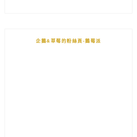
企鵝&草莓的粉絲頁-鵝莓派