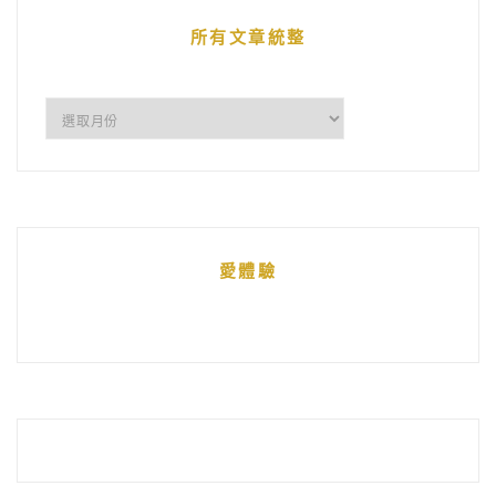
章
所有文章統整
所
有
文
章
統
愛體驗
整