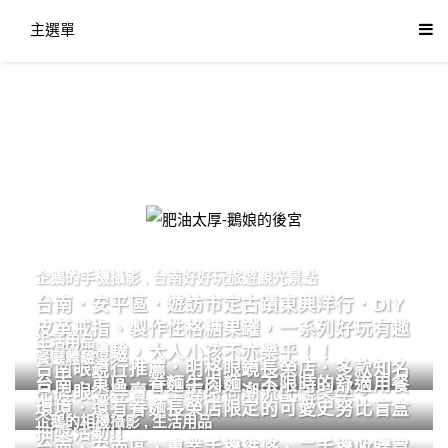
主選單
肥油太厚-鵝娘的後宮
企鵝的手機攝影
,
台南好好玩旅遊觀光景點
台南．安平區．遊訪市定古蹟東興洋行．DIY
皮革戒指、製作性格糖果罐，一系列好玩有趣
生活用品
的手作體驗，大人小孩不亦樂乎！！
餐廳體驗
台南眼鏡行推薦．明格眼鏡長榮店．多款知名
台南．東區．眷麵牛肉麵．不限時的舒適用餐
品牌眼鏡專賣．掌握時尚潮流配鏡美學。
環境．還有眷麵長榮店限定的可愛史努比盲盒
企鵝的相機攝影
,
生活用品
抽獎活動!!