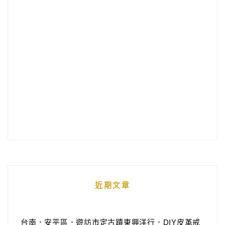
近期文章
台南．安平區．遊訪市定古蹟東興洋行．DIY皮革戒