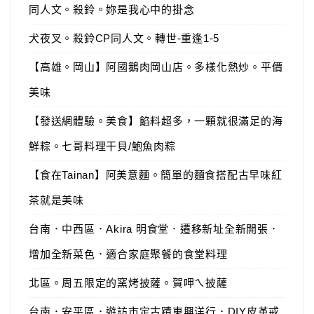
同人文。殺鈴。妳是我心中的掛念
犬夜叉。殺鈴CP同人文。轉世-重逢1-5
【高雄。岡山】阿國鵝肉岡山店。多樣化熱炒。平價
美味
【發送網體驗。美食】餡料超多，一顆就很滿足的海
鮮粽。七哥料理干貝/鮑魚肉粽
【食在Tainan】阿美意麵。簡單的麵食搭配古早味紅
茶就是美味
台南．中西區．Akira 明食堂．遷移新址全新開張．
增加全新菜色．適合家庭聚餐的食堂料理
北區。周五限定的窯烤披薩。賀呷ㄟ披薩
台南．安平區．遊訪市定古蹟東興洋行．DIY皮革戒