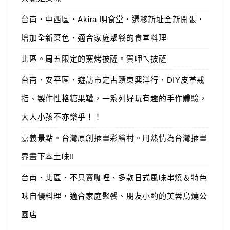
台南．中西區．Akira 明食堂．遷移新址全新開張．
增加全新菜色．適合家庭聚餐的食堂料理
北區。周五限定的窯烤披薩。賀呷ㄟ披薩
台南．安平區．遊訪市定古蹟東興洋行．DIY皮革戒
指、製作性格糖果罐，一系列好玩有趣的手作體驗，
大人小孩不亦樂乎！！
嘉義景點。台灣原創插畫彩繪村。用熱情為台灣插畫
界畫下本土味!!
台南．北區．不只賣咖哩、多款日式風味串燒＆特色
味自慢料理，適合家庭聚餐、朋友小酌的芙蓉鳥燒公
園店