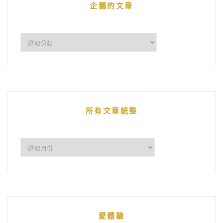
企鵝的文章
企
鵝
的
文
章
所有文章統整
所
有
文
章
統
愛體驗
整