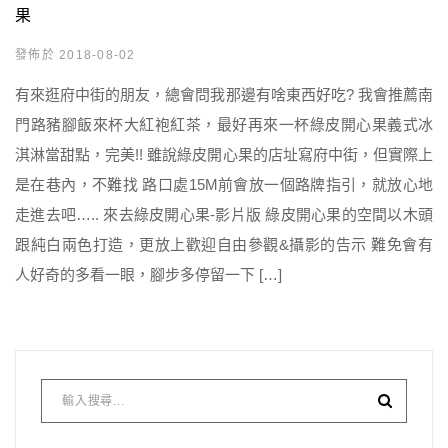
果
發佈於 2018-08-02
有來逛府中街的朋友，總會問我那邊有啥東西好吃? 我會推薦南
門路豬腳飯來杯大紅袍紅茶，最好再來一杯綠皮開心果義式冰
淇淋當甜點，完美!! 雖說綠皮開心果的店址寫府中街，但實際上
是在巷內，不難找 路口處15M前會放一個路牌指引，就放心地
走進去吧….. 來去綠皮開心果-影片版 綠皮開心果的空間以木頭
跟純白兩色打造，更放上歡迎自由參觀&攝影的告示 難免會有
人好奇的多看一眼，腳步多停留一下 […]