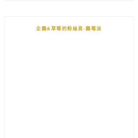
企鵝&草莓的粉絲頁-鵝莓派