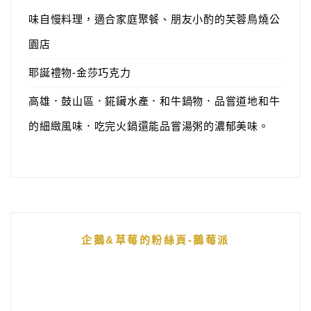
味自慢料理，適合家庭聚餐、朋友小酌的芙蓉鳥燒公
園店
耶誕禮物-金莎巧克力
高雄．鼓山區．錵鑶水產．和牛鍋物．品嘗道地和牛
的細緻風味．吃完火鍋還能品嘗湯粥的濃郁美味。
企鵝&草莓的粉絲頁-鵝莓派