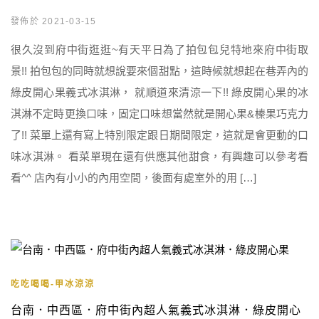
發佈於 2021-03-15
很久沒到府中街逛逛~有天平日為了拍包包兒特地來府中街取
景!! 拍包包的同時就想說要來個甜點，這時候就想起在巷弄內的
綠皮開心果義式冰淇淋， 就順道來清涼一下!! 綠皮開心果的冰
淇淋不定時更換口味，固定口味想當然就是開心果&榛果巧克力
了!! 菜單上還有寫上特別限定跟日期間限定，這就是會更動的口
味冰淇淋。 看菜單現在還有供應其他甜食，有興趣可以參考看
看^^ 店內有小小的內用空間，後面有處室外的用 […]
吃吃喝喝-甲冰涼涼
台南．中西區．府中街內超人氣義式冰淇淋．綠皮開心