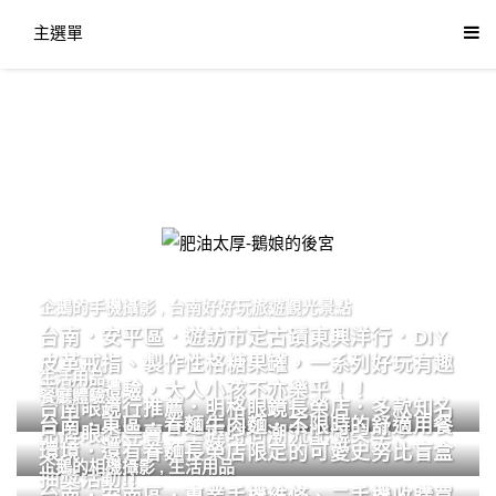
主選單
肥油太厚-鵝娘的後宮
企鵝的手機攝影
,
台南好好玩旅遊觀光景點
台南．安平區．遊訪市定古蹟東興洋行．DIY
皮革戒指、製作性格糖果罐，一系列好玩有趣
生活用品
的手作體驗，大人小孩不亦樂乎！！
餐廳體驗
台南眼鏡行推薦．明格眼鏡長榮店．多款知名
台南．東區．眷麵牛肉麵．不限時的舒適用餐
品牌眼鏡專賣．掌握時尚潮流配鏡美學。
環境．還有眷麵長榮店限定的可愛史努比盲盒
企鵝的相機攝影
,
生活用品
抽獎活動!!