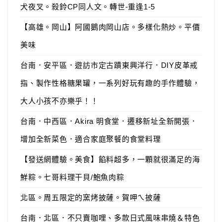
犬夜叉。殺鈴CP同人文。轉世-重逢1-5
【高雄。岡山】阿國鵝肉岡山店。多樣化熱炒。平價
美味
台南．安平區．遊訪市定古蹟東興洋行．DIY皮革戒
指、製作性格糖果罐，一系列好玩有趣的手作體驗，
大人小孩不亦樂乎！！
台南．中西區．Akira 明食堂．遷移新址全新開張．
增加全新菜色．適合家庭聚餐的食堂料理
【發送網體驗。美食】餡料超多，一顆就很滿足的海
鮮粽。七哥料理干貝/鮑魚肉粽
北區。周五限定的窯烤披薩。賀呷ㄟ披薩
台南．北區．不只賣咖哩、多款日式風味串燒＆特色