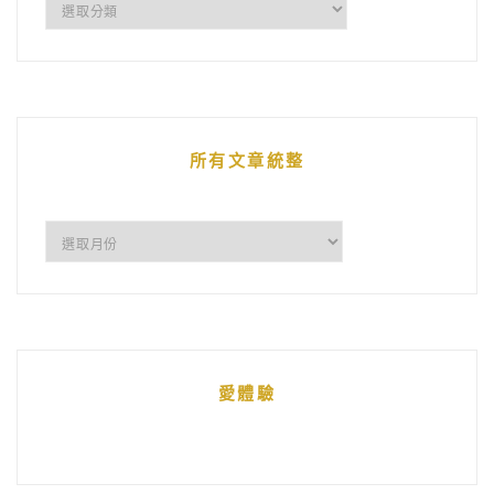
企
鵝
的
文
章
所有文章統整
所
有
文
章
統
愛體驗
整