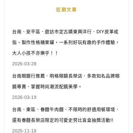
近期文章
台南．安平區．遊訪市定古蹟東興洋行．DIY皮革戒
指、製作性格糖果罐，一系列好玩有趣的手作體驗，
大人小孩不亦樂乎！！
2026-03-28
台南眼鏡行推薦．明格眼鏡長榮店．多款知名品牌眼
鏡專賣．掌握時尚潮流配鏡美學。
2026-03-19
台南．東區．眷麵牛肉麵．不限時的舒適用餐環境．
還有眷麵長榮店限定的可愛史努比盲盒抽獎活動!!
2025-11-18