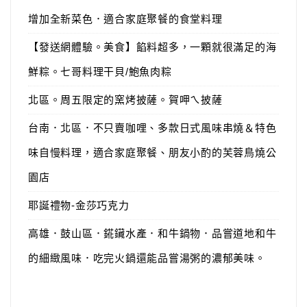
增加全新菜色．適合家庭聚餐的食堂料理
【發送網體驗。美食】餡料超多，一顆就很滿足的海
鮮粽。七哥料理干貝/鮑魚肉粽
北區。周五限定的窯烤披薩。賀呷ㄟ披薩
台南．北區．不只賣咖哩、多款日式風味串燒＆特色
味自慢料理，適合家庭聚餐、朋友小酌的芙蓉鳥燒公
園店
耶誕禮物-金莎巧克力
高雄．鼓山區．錵鑶水產．和牛鍋物．品嘗道地和牛
的細緻風味．吃完火鍋還能品嘗湯粥的濃郁美味。