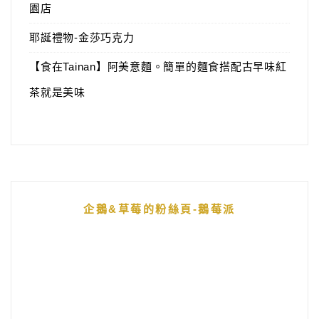
園店
耶誕禮物-金莎巧克力
【食在Tainan】阿美意麵。簡單的麵食搭配古早味紅
茶就是美味
企鵝&草莓的粉絲頁-鵝莓派