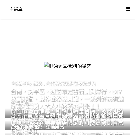
主選單
肥油太厚-鵝娘的後宮
企鵝的手機攝影
,
台南好好玩旅遊觀光景點
台南．安平區．遊訪市定古蹟東興洋行．DIY
皮革戒指、製作性格糖果罐，一系列好玩有趣
生活用品
的手作體驗，大人小孩不亦樂乎！！
餐廳體驗
台南眼鏡行推薦．明格眼鏡長榮店．多款知名
台南．東區．眷麵牛肉麵．不限時的舒適用餐
品牌眼鏡專賣．掌握時尚潮流配鏡美學。
環境．還有眷麵長榮店限定的可愛史努比盲盒
企鵝的相機攝影
,
生活用品
抽獎活動!!