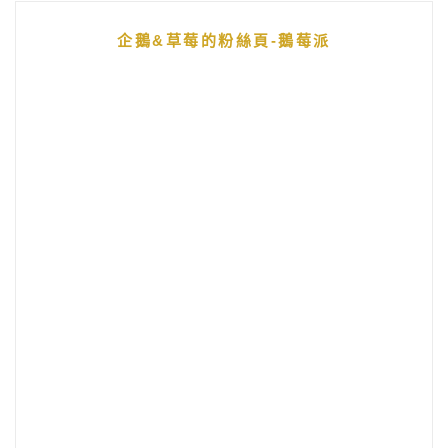
企鵝&草莓的粉絲頁-鵝莓派