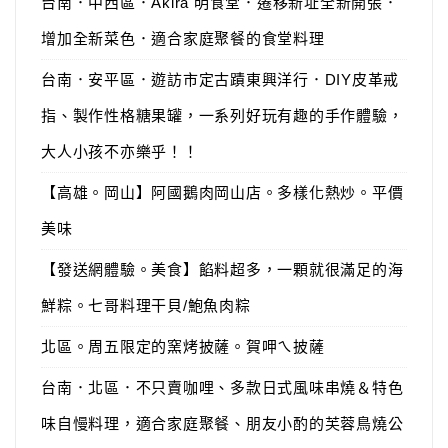
台南．中西區．Akira 明食堂．遷移新址全新開張．
增加全新菜色．適合家庭聚餐的食堂料理
台南．安平區．遊訪市定古蹟東興洋行．DIY皮革戒
指、製作性格糖果罐，一系列好玩有趣的手作體驗，
大人小孩不亦樂乎！！
【高雄。岡山】阿國鵝肉岡山店。多樣化熱炒。平價
美味
【發送網體驗。美食】餡料超多，一顆就很滿足的海
鮮粽。七哥料理干貝/鮑魚肉粽
北區。周五限定的窯烤披薩。賀呷ㄟ披薩
台南．北區．不只賣咖哩、多款日式風味串燒＆特色
味自慢料理，適合家庭聚餐、朋友小酌的芙蓉鳥燒公