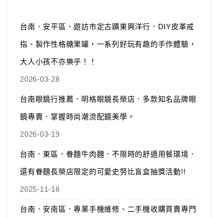
台南．安平區．遊訪市定古蹟東興洋行．DIY皮革戒
指、製作性格糖果罐，一系列好玩有趣的手作體驗，
大人小孩不亦樂乎！！
2026-03-28
台南眼鏡行推薦．明格眼鏡長榮店．多款知名品牌眼
鏡專賣．掌握時尚潮流配鏡美學。
2026-03-19
台南．東區．眷麵牛肉麵．不限時的舒適用餐環境．
還有眷麵長榮店限定的可愛史努比盲盒抽獎活動!!
2025-11-18
台南．安南區．專業手機維修、二手機收購買賣專門