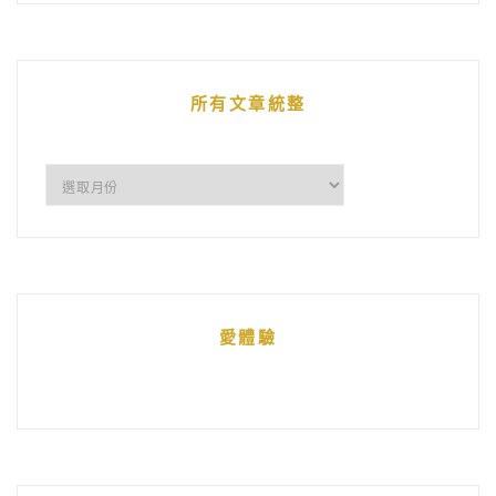
的
文
章
所有文章統整
所
有
文
章
統
愛體驗
整