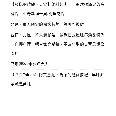
【發送網體驗。美食】餡料超多，一顆就很滿足的海
鮮粽。七哥料理干貝/鮑魚肉粽
北區。周五限定的窯烤披薩。賀呷ㄟ披薩
台南．北區．不只賣咖哩、多款日式風味串燒＆特色
味自慢料理，適合家庭聚餐、朋友小酌的芙蓉鳥燒公
園店
耶誕禮物-金莎巧克力
【食在Tainan】阿美意麵。簡單的麵食搭配古早味紅
茶就是美味