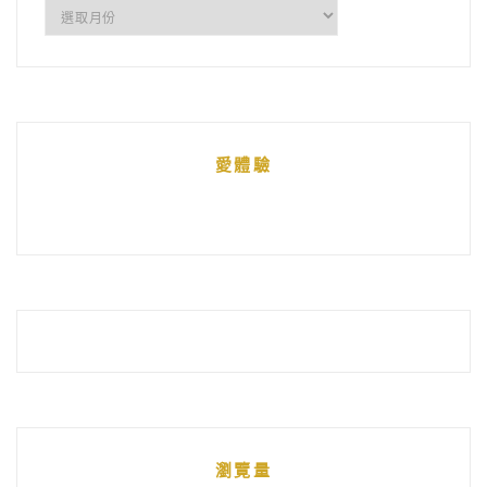
所
有
文
章
統
愛體驗
整
瀏覽量