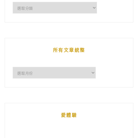
企
鵝
的
文
章
所有文章統整
所
有
文
章
統
愛體驗
整