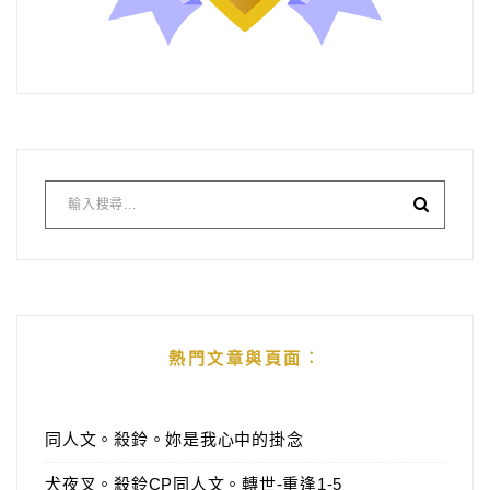
熱門文章與頁面︰
同人文。殺鈴。妳是我心中的掛念
犬夜叉。殺鈴CP同人文。轉世-重逢1-5