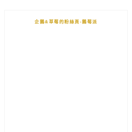
企鵝&草莓的粉絲頁-鵝莓派