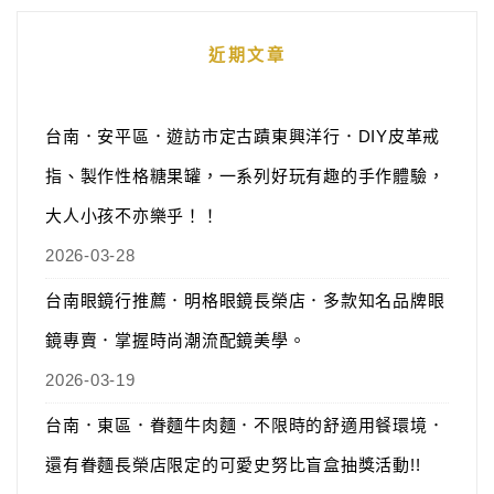
近期文章
台南．安平區．遊訪市定古蹟東興洋行．DIY皮革戒
指、製作性格糖果罐，一系列好玩有趣的手作體驗，
大人小孩不亦樂乎！！
2026-03-28
台南眼鏡行推薦．明格眼鏡長榮店．多款知名品牌眼
鏡專賣．掌握時尚潮流配鏡美學。
2026-03-19
台南．東區．眷麵牛肉麵．不限時的舒適用餐環境．
還有眷麵長榮店限定的可愛史努比盲盒抽獎活動!!