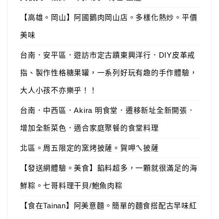
【高雄。岡山】阿國鵝肉岡山店。多樣化熱炒。平價
美味
台南．安平區．遊訪市定古蹟東興洋行．DIY皮革戒
指、製作性格糖果罐，一系列好玩有趣的手作體驗，
大人小孩不亦樂乎！！
台南．中西區．Akira 明食堂．遷移新址全新開張．
增加全新菜色．適合家庭聚餐的食堂料理
北區。周五限定的窯烤披薩。賀呷ㄟ披薩
【發送網體驗。美食】餡料超多，一顆就很滿足的海
鮮粽。七哥料理干貝/鮑魚肉粽
【食在Tainan】阿美意麵。簡單的麵食搭配古早味紅