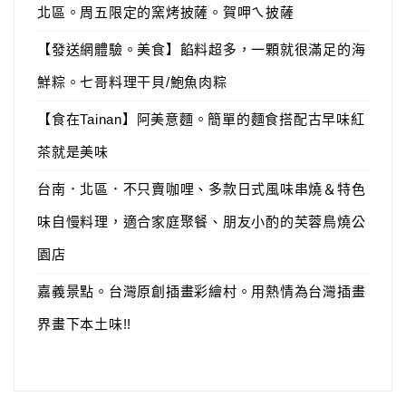
北區。周五限定的窯烤披薩。賀呷ㄟ披薩
【發送網體驗。美食】餡料超多，一顆就很滿足的海
鮮粽。七哥料理干貝/鮑魚肉粽
【食在Tainan】阿美意麵。簡單的麵食搭配古早味紅
茶就是美味
台南．北區．不只賣咖哩、多款日式風味串燒＆特色
味自慢料理，適合家庭聚餐、朋友小酌的芙蓉鳥燒公
園店
嘉義景點。台灣原創插畫彩繪村。用熱情為台灣插畫
界畫下本土味!!