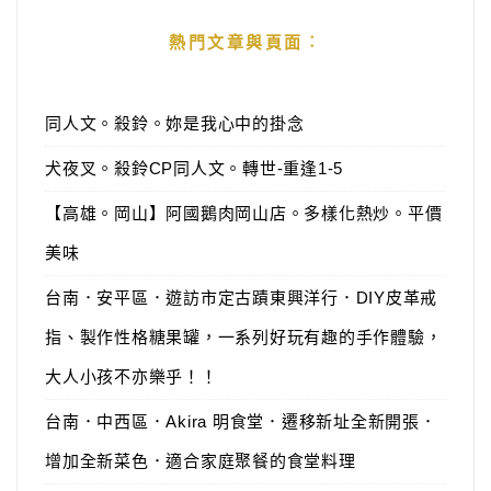
熱門文章與頁面︰
同人文。殺鈴。妳是我心中的掛念
犬夜叉。殺鈴CP同人文。轉世-重逢1-5
【高雄。岡山】阿國鵝肉岡山店。多樣化熱炒。平價
美味
台南．安平區．遊訪市定古蹟東興洋行．DIY皮革戒
指、製作性格糖果罐，一系列好玩有趣的手作體驗，
大人小孩不亦樂乎！！
台南．中西區．Akira 明食堂．遷移新址全新開張．
增加全新菜色．適合家庭聚餐的食堂料理