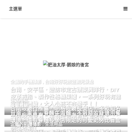
主選單
肥油太厚-鵝娘的後宮
企鵝的手機攝影
,
台南好好玩旅遊觀光景點
台南．安平區．遊訪市定古蹟東興洋行．DIY
皮革戒指、製作性格糖果罐，一系列好玩有趣
生活用品
的手作體驗，大人小孩不亦樂乎！！
餐廳體驗
台南眼鏡行推薦．明格眼鏡長榮店．多款知名
台南．東區．眷麵牛肉麵．不限時的舒適用餐
品牌眼鏡專賣．掌握時尚潮流配鏡美學。
環境．還有眷麵長榮店限定的可愛史努比盲盒
企鵝的相機攝影
,
生活用品
抽獎活動!!