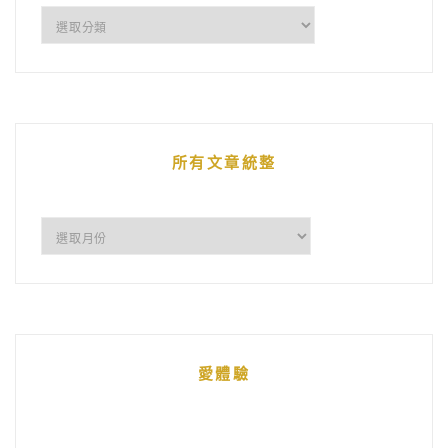
企
鵝
的
文
章
所有文章統整
所
有
文
章
統
愛體驗
整