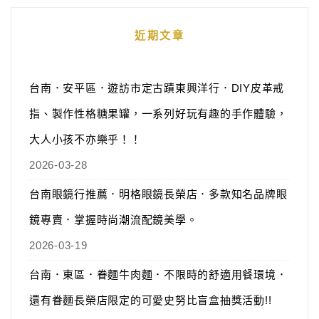
近期文章
台南．安平區．遊訪市定古蹟東興洋行．DIY皮革戒
指、製作性格糖果罐，一系列好玩有趣的手作體驗，
大人小孩不亦樂乎！！
2026-03-28
台南眼鏡行推薦．明格眼鏡長榮店．多款知名品牌眼
鏡專賣．掌握時尚潮流配鏡美學。
2026-03-19
台南．東區．眷麵牛肉麵．不限時的舒適用餐環境．
還有眷麵長榮店限定的可愛史努比盲盒抽獎活動!!