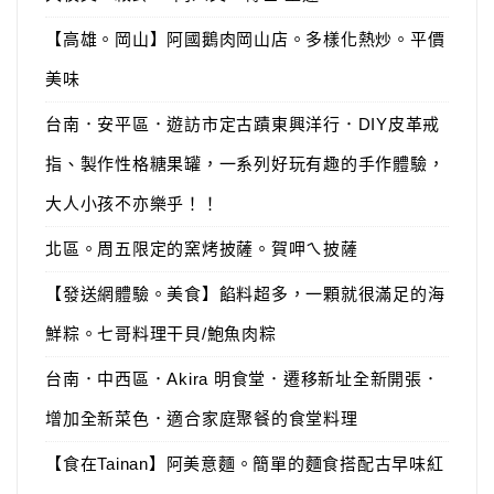
【高雄。岡山】阿國鵝肉岡山店。多樣化熱炒。平價
美味
台南．安平區．遊訪市定古蹟東興洋行．DIY皮革戒
指、製作性格糖果罐，一系列好玩有趣的手作體驗，
大人小孩不亦樂乎！！
北區。周五限定的窯烤披薩。賀呷ㄟ披薩
【發送網體驗。美食】餡料超多，一顆就很滿足的海
鮮粽。七哥料理干貝/鮑魚肉粽
台南．中西區．Akira 明食堂．遷移新址全新開張．
增加全新菜色．適合家庭聚餐的食堂料理
【食在Tainan】阿美意麵。簡單的麵食搭配古早味紅