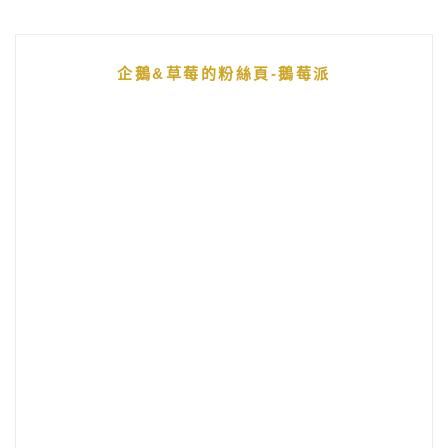
企鵝&草莓的粉絲頁-鵝莓派