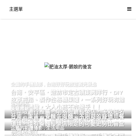
主選單
肥油太厚-鵝娘的後宮
企鵝的手機攝影
,
台南好好玩旅遊觀光景點
台南．安平區．遊訪市定古蹟東興洋行．DIY
皮革戒指、製作性格糖果罐，一系列好玩有趣
生活用品
的手作體驗，大人小孩不亦樂乎！！
餐廳體驗
台南眼鏡行推薦．明格眼鏡長榮店．多款知名
台南．東區．眷麵牛肉麵．不限時的舒適用餐
品牌眼鏡專賣．掌握時尚潮流配鏡美學。
環境．還有眷麵長榮店限定的可愛史努比盲盒
企鵝的相機攝影
,
生活用品
抽獎活動!!