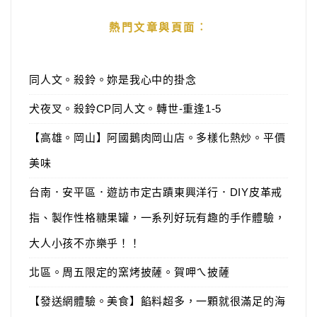
熱門文章與頁面︰
同人文。殺鈴。妳是我心中的掛念
犬夜叉。殺鈴CP同人文。轉世-重逢1-5
【高雄。岡山】阿國鵝肉岡山店。多樣化熱炒。平價
美味
台南．安平區．遊訪市定古蹟東興洋行．DIY皮革戒
指、製作性格糖果罐，一系列好玩有趣的手作體驗，
大人小孩不亦樂乎！！
北區。周五限定的窯烤披薩。賀呷ㄟ披薩
【發送網體驗。美食】餡料超多，一顆就很滿足的海