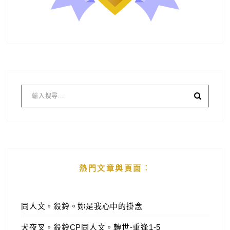
熱門文章與頁面︰
同人文。殺鈴。妳是我心中的掛念
犬夜叉。殺鈴CP同人文。轉世-重逢1-5