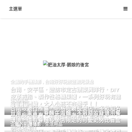
主選單
肥油太厚-鵝娘的後宮
企鵝的手機攝影
,
台南好好玩旅遊觀光景點
台南．安平區．遊訪市定古蹟東興洋行．DIY
皮革戒指、製作性格糖果罐，一系列好玩有趣
生活用品
的手作體驗，大人小孩不亦樂乎！！
餐廳體驗
台南眼鏡行推薦．明格眼鏡長榮店．多款知名
台南．東區．眷麵牛肉麵．不限時的舒適用餐
品牌眼鏡專賣．掌握時尚潮流配鏡美學。
環境．還有眷麵長榮店限定的可愛史努比盲盒
企鵝的相機攝影
,
生活用品
抽獎活動!!