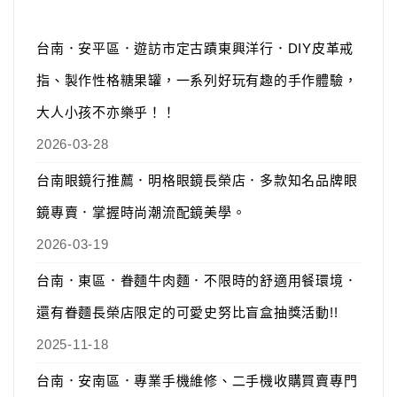
台南．安平區．遊訪市定古蹟東興洋行．DIY皮革戒
指、製作性格糖果罐，一系列好玩有趣的手作體驗，
大人小孩不亦樂乎！！
2026-03-28
台南眼鏡行推薦．明格眼鏡長榮店．多款知名品牌眼
鏡專賣．掌握時尚潮流配鏡美學。
2026-03-19
台南．東區．眷麵牛肉麵．不限時的舒適用餐環境．
還有眷麵長榮店限定的可愛史努比盲盒抽獎活動!!
2025-11-18
台南．安南區．專業手機維修、二手機收購買賣專門