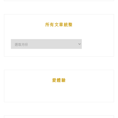
的
文
章
所有文章統整
所
有
文
章
統
愛體驗
整