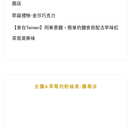
園店
耶誕禮物-金莎巧克力
【食在Tainan】阿美意麵。簡單的麵食搭配古早味紅
茶就是美味
企鵝&草莓的粉絲頁-鵝莓派