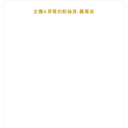
企鵝&草莓的粉絲頁-鵝莓派