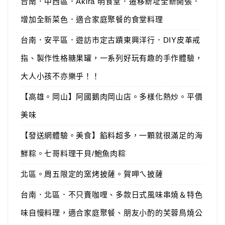
台南．中西區．Akira 明食堂．遷移新址全新開張．
增加全新菜色．適合家庭聚餐的食堂料理
台南．安平區．遊訪市定古蹟東興洋行．DIY皮革戒
指、製作性格糖果罐，一系列好玩有趣的手作體驗，
大人小孩不亦樂乎！！
【高雄。岡山】阿國鵝肉岡山店。多樣化熱炒。平價
美味
【發送網體驗。美食】餡料超多，一顆就很滿足的海
鮮粽。七哥料理干貝/鮑魚肉粽
北區。周五限定的窯烤披薩。賀呷ㄟ披薩
台南．北區．不只賣咖哩、多款日式風味串燒＆特色
味自慢料理，適合家庭聚餐、朋友小酌的芙蓉鳥燒公