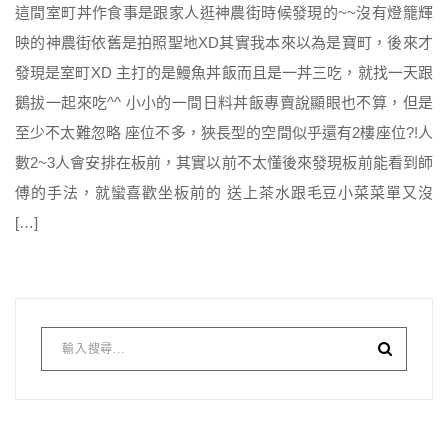
這間室町丼作食事是跟家人逛神農街時候發現的~~沒有燈籠輝
映的神農街依舊是拍照聖地XD其實我本來以為是寶町，後來才
發現是室町XD 主打的是鰻魚丼飯而且是一丼三吃，就找一天跟
鵝拔一起來吃^^ 小小的一間日料丼飯專賣說顯眼也不算，但是
至少不太難忽略 座位不多，狹長型的空間似乎還有2樓座位?!人
數2~3人會安排在板前，其實以前不太懂後來發現板前能看到師
傅的手法，就蠻喜歡坐板前的 送上茶水跟毛豆小菜菜單又沒
[…]