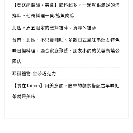
【發送網體驗。美食】餡料超多，一顆就很滿足的海
鮮粽。七哥料理干貝/鮑魚肉粽
北區。周五限定的窯烤披薩。賀呷ㄟ披薩
台南．北區．不只賣咖哩、多款日式風味串燒＆特色
味自慢料理，適合家庭聚餐、朋友小酌的芙蓉鳥燒公
園店
耶誕禮物-金莎巧克力
【食在Tainan】阿美意麵。簡單的麵食搭配古早味紅
茶就是美味