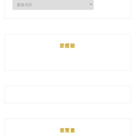
所
有
文
章
統
愛體驗
整
瀏覽量