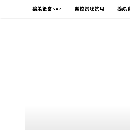
鵝娘後宮543
鵝娘試吃試用
鵝娘食
肥油太厚