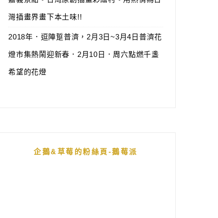
灣插畫界畫下本土味!!
2018年．逗陣踅普濟，2月3日~3月4日普濟花
燈市集熱鬧迎新春．2月10日．周六點燃千盞
希望的花燈
企鵝&草莓的粉絲頁-鵝莓派