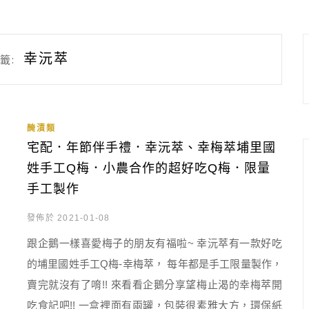
幸沅萃
籤:
醃漬類
宅配．年節伴手禮．幸沅萃、幸梅萃埔里國
姓手工Q梅．小農合作的超好吃Q梅．限量
手工製作
發佈於 2021-01-08
跟企鵝一樣喜愛梅子的朋友有福啦~ 幸沅萃有一款好吃
的埔里國姓手工Q梅-幸梅萃， 每年都是手工限量製作，
賣完就沒有了唷!! 來看看企鵝分享望梅止渴的幸梅萃開
吃食記吧!! 一盒裡面有兩罐，包裝很素雅大方，環保紙