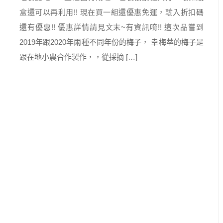
盒還可以再利用!! 現在買一組還優惠免運，輸入折扣碼
還有優惠!! 優惠詳情請見文末~有資訊唷!! 這次品嘗到
2019年跟2020年兩種不同年份的梅子， 幸梅萃的梅子是
跟在地小農合作製作，，從採摘 […]