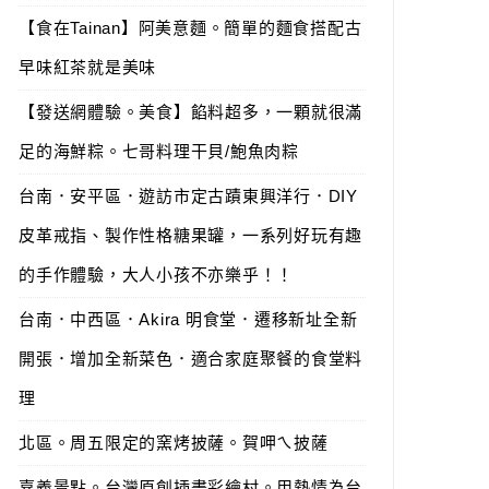
【食在Tainan】阿美意麵。簡單的麵食搭配古
早味紅茶就是美味
【發送網體驗。美食】餡料超多，一顆就很滿
足的海鮮粽。七哥料理干貝/鮑魚肉粽
台南．安平區．遊訪市定古蹟東興洋行．DIY
皮革戒指、製作性格糖果罐，一系列好玩有趣
的手作體驗，大人小孩不亦樂乎！！
台南．中西區．Akira 明食堂．遷移新址全新
開張．增加全新菜色．適合家庭聚餐的食堂料
理
北區。周五限定的窯烤披薩。賀呷ㄟ披薩
嘉義景點。台灣原創插畫彩繪村。用熱情為台