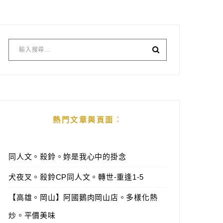
熱門文章與頁面︰
同人文。殺鈴。妳是我心中的掛念
犬夜叉。殺鈴CP同人文。轉世-重逢1-5
【高雄。岡山】阿國鵝肉岡山店。多樣化熱
炒。平價美味