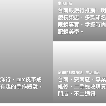
生活用品
台南眼鏡行推薦．
鏡長榮店．多款知
眼鏡專賣．掌握時
配鏡美學。
企鵝的相機攝影
,
生活用品
洋行．DIY皮革戒
台南．安南區．專
玩有趣的手作體驗，
維修、二手機收購
門店．不二通訊