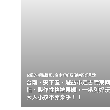
企鵝的手機攝影
,
台南好好玩旅遊觀光景點
台南．安平區．遊訪市定古蹟東興
指、製作性格糖果罐，一系列好
大人小孩不亦樂乎！！