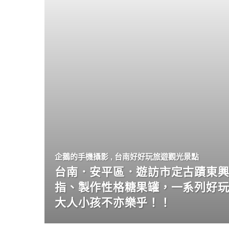
企鵝的手機攝影
,
台南好好玩旅遊觀光景點
台南．安平區．遊訪市定古蹟東興
指、製作性格糖果罐，一系列好
大人小孩不亦樂乎！！