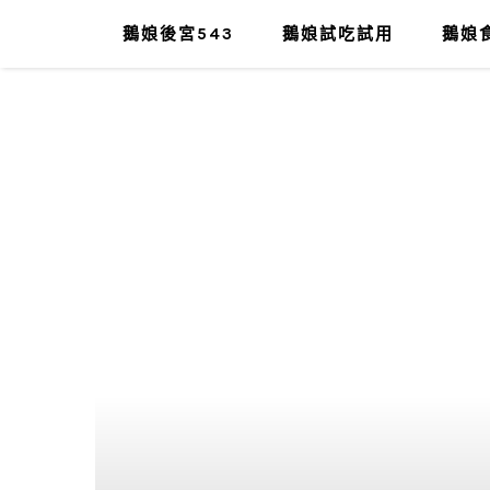
鵝娘後宮543
鵝娘試吃試用
鵝娘食
肥油太厚