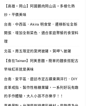
【高雄。岡山】阿國鵝肉岡山店。多樣化熱
炒。平價美味
台南．中西區．Akira 明食堂．遷移新址全新
開張．增加全新菜色．適合家庭聚餐的食堂料
理
北區。周五限定的窯烤披薩。賀呷ㄟ披薩
【食在Tainan】阿美意麵。簡單的麵食搭配古
早味紅茶就是美味
台南．安平區．遊訪市定古蹟東興洋行．DIY
皮革戒指、製作性格糖果罐，一系列好玩有趣
的手作體驗，大人小孩不亦樂乎！！
嘉義景點。台灣原創插畫彩繪村。用熱情為台