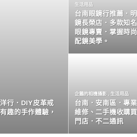
生活用品
台南眼鏡行推薦．
鏡長榮店．多款知
眼鏡專賣．掌握時
配鏡美學。
企鵝的相機攝影
,
生活用品
洋行．DIY皮革戒
台南．安南區．專
玩有趣的手作體驗，
維修、二手機收購
門店．不二通訊