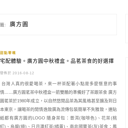
廣方圓
籤:
甜點零嘴
宅配體驗。廣方圓中秋禮盒。品茗茶食的好選擇
發佈於 2016-08-12
台灣人真的很愛喝茶，來一杯茶配著小點是多麼愜意的事
情……廣方圓茗茶中秋禮盒一箭雙鵰的準備好了茶跟茶食 廣方
圓茗茶於1980年成立，以自然悠閒品茶為其風格甚至擴及到日
本東京，讓喝茶的閒情逸致廣為流傳包裝簡單不失雅致，連貼
紙都有廣方圓的LOGO 隨身茶包：普洱(咖啡色)、花茶(桃
紅)、烏龍(綠)、日月潭紅茶(橘黃)、南非國寶茶(灰)茶食：鳳