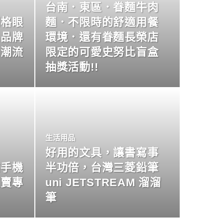
台南．東區．眷麵牛肉
明格眼
麵．不限時的舒適用餐
名品牌
環境．還有眷麵長榮店
尚潮流
限定的可愛史努比盲盒
抽獎活動!!
生活用品
好用的文具，讓書寫事
業手機
半功倍，台灣三菱鉛筆
買賣專
uni JETSTREAM 溜溜
筆