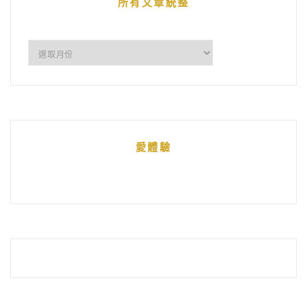
所有文章統整
所
有
文
章
統
愛體驗
整