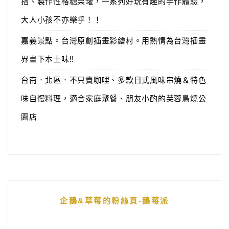
指、製作性格糖果罐，一系列好玩有趣的手作體驗，
大人小孩不亦樂乎！！
嘉義景點。台灣原創插畫彩繪村。用熱情為台灣插畫
界畫下本土味!!
台南．北區．不只賣咖哩、多款日式風味串燒＆特色
味自慢料理，適合家庭聚餐、朋友小酌的芙蓉鳥燒公
園店
企鵝&草莓的粉絲頁-鵝莓派