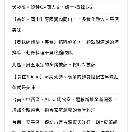
犬夜叉。殺鈴CP同人文。轉世-重逢1-5
【高雄。岡山】阿國鵝肉岡山店。多樣化熱炒。平價
美味
【發送網體驗。美食】餡料超多，一顆就很滿足的海
鮮粽。七哥料理干貝/鮑魚肉粽
北區。周五限定的窯烤披薩。賀呷ㄟ披薩
【食在Tainan】阿美意麵。簡單的麵食搭配古早味紅
茶就是美味
台南．中西區．Akira 明食堂．遷移新址全新開張．
增加全新菜色．適合家庭聚餐的食堂料理
台南．安平區．遊訪市定古蹟東興洋行．DIY皮革戒