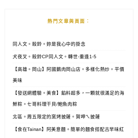
熱門文章與頁面︰
同人文。殺鈴。妳是我心中的掛念
犬夜叉。殺鈴CP同人文。轉世-重逢1-5
【高雄。岡山】阿國鵝肉岡山店。多樣化熱炒。平價
美味
【發送網體驗。美食】餡料超多，一顆就很滿足的海
鮮粽。七哥料理干貝/鮑魚肉粽
北區。周五限定的窯烤披薩。賀呷ㄟ披薩
【食在Tainan】阿美意麵。簡單的麵食搭配古早味紅