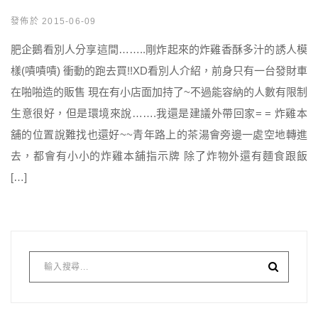
發佈於 2015-06-09
肥企鵝看別人分享這間……..剛炸起來的炸雞香酥多汁的誘人模
樣(嘖嘖嘖) 衝動的跑去買!!XD看別人介紹，前身只有一台發財車
在啪啪造的販售 現在有小店面加持了~不過能容納的人數有限制
生意很好，但是環境來說…….我還是建議外帶回家= = 炸雞本
舖的位置說難找也還好~~青年路上的茶湯會旁邊一處空地轉進
去，都會有小小的炸雞本舖指示牌 除了炸物外還有麵食跟飯
[…]