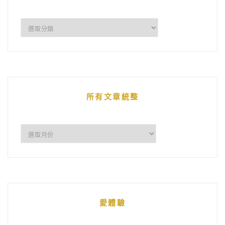
企
鵝
的
文
章
所有文章統整
所
有
文
章
統
愛體驗
整