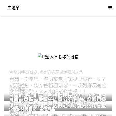
主選單
肥油太厚-鵝娘的後宮
企鵝的手機攝影
,
台南好好玩旅遊觀光景點
台南．安平區．遊訪市定古蹟東興洋行．DIY
皮革戒指、製作性格糖果罐，一系列好玩有趣
生活用品
的手作體驗，大人小孩不亦樂乎！！
餐廳體驗
台南眼鏡行推薦．明格眼鏡長榮店．多款知名
台南．東區．眷麵牛肉麵．不限時的舒適用餐
品牌眼鏡專賣．掌握時尚潮流配鏡美學。
環境．還有眷麵長榮店限定的可愛史努比盲盒
企鵝的相機攝影
,
生活用品
抽獎活動!!