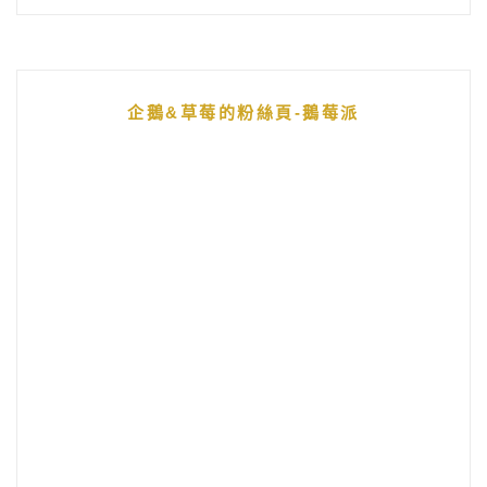
企鵝&草莓的粉絲頁-鵝莓派