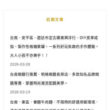
近期文章
台南．安平區．遊訪市定古蹟東興洋行．DIY皮革戒
指、製作性格糖果罐，一系列好玩有趣的手作體驗，
大人小孩不亦樂乎！！
2026-03-28
台南眼鏡行推薦．明格眼鏡長榮店．多款知名品牌眼
鏡專賣．掌握時尚潮流配鏡美學。
2026-03-19
台南．東區．眷麵牛肉麵．不限時的舒適用餐環境．