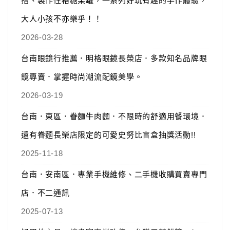
指、製作性格糖果罐，一系列好玩有趣的手作體驗，
大人小孩不亦樂乎！！
2026-03-28
台南眼鏡行推薦．明格眼鏡長榮店．多款知名品牌眼
鏡專賣．掌握時尚潮流配鏡美學。
2026-03-19
台南．東區．眷麵牛肉麵．不限時的舒適用餐環境．
還有眷麵長榮店限定的可愛史努比盲盒抽獎活動!!
2025-11-18
台南．安南區．專業手機維修、二手機收購買賣專門
店．不二通訊
2025-07-13