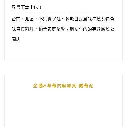
界畫下本土味!!
台南．北區．不只賣咖哩、多款日式風味串燒＆特色
味自慢料理，適合家庭聚餐、朋友小酌的芙蓉鳥燒公
園店
企鵝&草莓的粉絲頁-鵝莓派