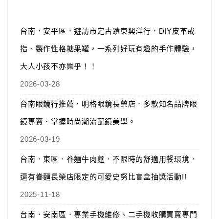
台南．安平區．遊訪市定古蹟東興洋行．DIY皮革戒
指、製作性格糖果罐，一系列好玩有趣的手作體驗，
大人小孩不亦樂乎！！
2026-03-28
台南眼鏡行推薦．明格眼鏡長榮店．多款知名品牌眼
鏡專賣．掌握時尚潮流配鏡美學。
2026-03-19
台南．東區．眷麵牛肉麵．不限時的舒適用餐環境．
還有眷麵長榮店限定的可愛史努比盲盒抽獎活動!!
2025-11-18
台南．安南區．專業手機維修、二手機收購買賣專門