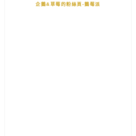
企鵝&草莓的粉絲頁-鵝莓派