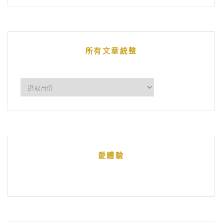
的
文
章
所有文章統整
所
有
文
章
統
愛體驗
整