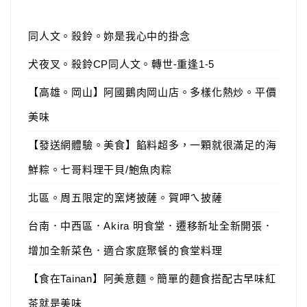
同人文。殺鈴。妳是我心中的掛念
犬夜叉。殺鈴CP同人文。轉世-重逢1-5
【高雄。岡山】阿國鵝肉岡山店。多樣化熱炒。平價
美味
【發送網體驗。美食】餡料超多，一顆就很滿足的海
鮮粽。七哥料理干貝/鮑魚肉粽
北區。周五限定的窯烤披薩。賀呷ㄟ披薩
台南．中西區．Akira 明食堂．遷移新址全新開張．
增加全新菜色．適合家庭聚餐的食堂料理
【食在Tainan】阿美意麵。簡單的麵食搭配古早味紅
茶就是美味