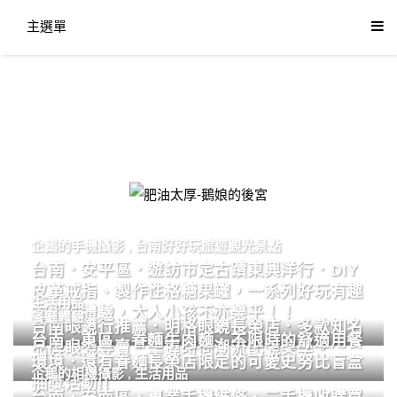
主選單
肥油太厚-鵝娘的後宮
企鵝的手機攝影
,
台南好好玩旅遊觀光景點
台南．安平區．遊訪市定古蹟東興洋行．DIY
皮革戒指、製作性格糖果罐，一系列好玩有趣
生活用品
的手作體驗，大人小孩不亦樂乎！！
餐廳體驗
台南眼鏡行推薦．明格眼鏡長榮店．多款知名
台南．東區．眷麵牛肉麵．不限時的舒適用餐
品牌眼鏡專賣．掌握時尚潮流配鏡美學。
環境．還有眷麵長榮店限定的可愛史努比盲盒
企鵝的相機攝影
,
生活用品
抽獎活動!!