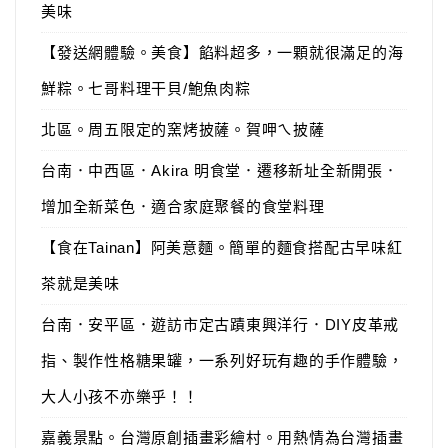
美味
【發送網體驗。美食】餡料超多，一顆就很滿足的海
鮮粽。七哥料理干貝/鮑魚肉粽
北區。周五限定的窯烤披薩。賀呷ㄟ披薩
台南．中西區．Akira 明食堂．遷移新址全新開張．
增加全新菜色．適合家庭聚餐的食堂料理
【食在Tainan】阿美意麵。簡單的麵食搭配古早味紅
茶就是美味
台南．安平區．遊訪市定古蹟東興洋行．DIY皮革戒
指、製作性格糖果罐，一系列好玩有趣的手作體驗，
大人小孩不亦樂乎！！
嘉義景點。台灣原創插畫彩繪村。用熱情為台灣插畫