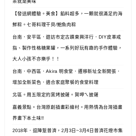
茶就是美味
【發送網體驗。美食】餡料超多，一顆就很滿足的海
鮮粽。七哥料理干貝/鮑魚肉粽
台南．安平區．遊訪市定古蹟東興洋行．DIY皮革戒
指、製作性格糖果罐，一系列好玩有趣的手作體驗，
大人小孩不亦樂乎！！
台南．中西區．Akira 明食堂．遷移新址全新開張．
增加全新菜色．適合家庭聚餐的食堂料理
北區。周五限定的窯烤披薩。賀呷ㄟ披薩
嘉義景點。台灣原創插畫彩繪村。用熱情為台灣插畫
界畫下本土味!!
2018年．逗陣踅普濟，2月3日~3月4日普濟花燈市集