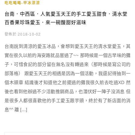
吃吃喝喝-甲冰涼涼
台南．中西區．人氣愛玉天王的手工愛玉甜食．清水堂
百香果珍珠愛玉．來一碗酸甜好滋味
發佈於 2018-10-02
台南說到清涼的愛玉冰品，會想到愛玉天王的清水堂愛玉，其
實在很久以前的海安路就品嘗過了~~ 那時候是一個古早味的攤
子，可惜食記的部分留在無名沒有轉過來（那時候是寫公司的
部落格） 跟愛玉天王的相遇是因為一個活動，我還記得抽到一
個木頭章 結識後才知道他之前擺過的攤我很久前去吃過XD 然
後也看到他辦過不少活動推銷商品，也潛伏好一陣子沒消息 但
是很多人都很喜歡他的手工愛玉跟芋頭，終於有了新店面的消
息^^ 離 […]