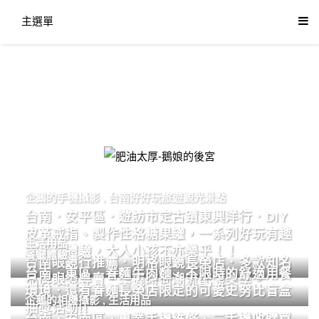
主選單
肥油太厚-鵝娘的後宮
企鵝的手機攝影
,
台南好好玩旅遊觀光景點
台南．安平區．遊訪市定古蹟東興洋行．DIY
皮革戒指、製作性格糖果罐，一系列好玩有趣
生活用品
的手作體驗，大人小孩不亦樂乎！！
餐廳體驗
台南眼鏡行推薦．明格眼鏡長榮店．多款知名
台南．東區．眷麵牛肉麵．不限時的舒適用餐
品牌眼鏡專賣．掌握時尚潮流配鏡美學。
環境．還有眷麵長榮店限定的可愛史努比盲盒
企鵝的相機攝影
,
生活用品
抽獎活動!!