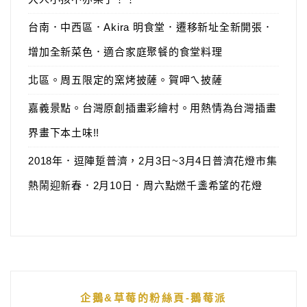
台南．中西區．Akira 明食堂．遷移新址全新開張．
增加全新菜色．適合家庭聚餐的食堂料理
北區。周五限定的窯烤披薩。賀呷ㄟ披薩
嘉義景點。台灣原創插畫彩繪村。用熱情為台灣插畫
界畫下本土味!!
2018年．逗陣踅普濟，2月3日~3月4日普濟花燈市集
熱鬧迎新春．2月10日．周六點燃千盞希望的花燈
企鵝&草莓的粉絲頁-鵝莓派