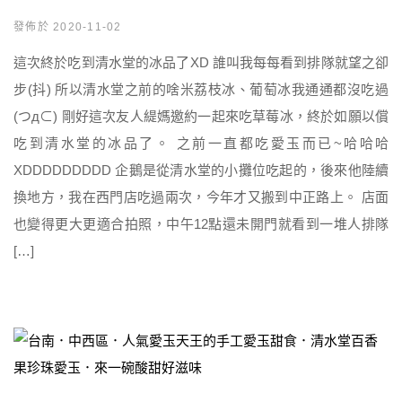
發佈於 2020-11-02
這次終於吃到清水堂的冰品了XD 誰叫我每每看到排隊就望之卻
步(抖) 所以清水堂之前的啥米荔枝冰、葡萄冰我通通都沒吃過
(つд⊂) 剛好這次友人緹媽邀約一起來吃草莓冰，終於如願以償
吃到清水堂的冰品了。 之前一直都吃愛玉而已~哈哈哈
XDDDDDDDDD 企鵝是從清水堂的小攤位吃起的，後來他陸續
換地方，我在西門店吃過兩次，今年才又搬到中正路上。 店面
也變得更大更適合拍照，中午12點還未開門就看到一堆人排隊
[…]