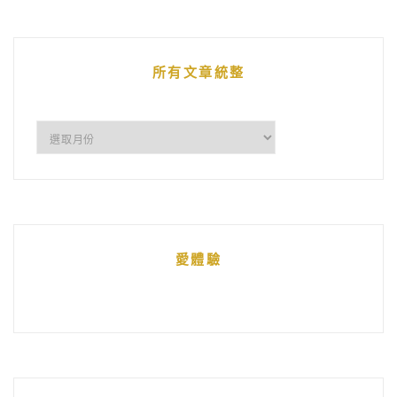
文
章
所有文章統整
所
有
文
章
統
愛體驗
整