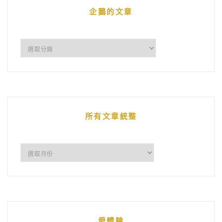
企鵝的文章
企
鵝
的
文
章
所有文章統整
所
有
文
章
統
愛體驗