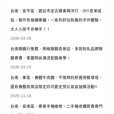
台南．安平區．遊訪市定古蹟東興洋行．DIY皮革戒
指、製作性格糖果罐，一系列好玩有趣的手作體驗，
大人小孩不亦樂乎！！
2026-03-28
台南眼鏡行推薦．明格眼鏡長榮店．多款知名品牌眼
鏡專賣．掌握時尚潮流配鏡美學。
2026-03-19
台南．東區．眷麵牛肉麵．不限時的舒適用餐環境．
還有眷麵長榮店限定的可愛史努比盲盒抽獎活動!!
2025-11-18
台南．安南區．專業手機維修、二手機收購買賣專門