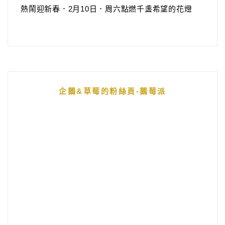
熱鬧迎新春．2月10日．周六點燃千盞希望的花燈
企鵝&草莓的粉絲頁-鵝莓派