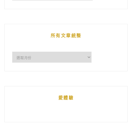
鵝
的
文
章
所有文章統整
所
有
文
章
統
愛體驗
整