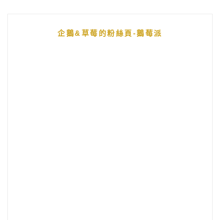
企鵝&草莓的粉絲頁-鵝莓派