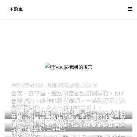
主選單
肥油太厚-鵝娘的後宮
企鵝的手機攝影
,
台南好好玩旅遊觀光景點
台南．安平區．遊訪市定古蹟東興洋行．DIY
皮革戒指、製作性格糖果罐，一系列好玩有趣
生活用品
的手作體驗，大人小孩不亦樂乎！！
餐廳體驗
台南眼鏡行推薦．明格眼鏡長榮店．多款知名
台南．東區．眷麵牛肉麵．不限時的舒適用餐
品牌眼鏡專賣．掌握時尚潮流配鏡美學。
環境．還有眷麵長榮店限定的可愛史努比盲盒
企鵝的相機攝影
,
生活用品
抽獎活動!!