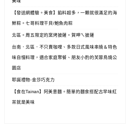
美味
【發送網體驗。美食】餡料超多，一顆就很滿足的海
鮮粽。七哥料理干貝/鮑魚肉粽
北區。周五限定的窯烤披薩。賀呷ㄟ披薩
台南．北區．不只賣咖哩、多款日式風味串燒＆特色
味自慢料理，適合家庭聚餐、朋友小酌的芙蓉鳥燒公
園店
耶誕禮物-金莎巧克力
【食在Tainan】阿美意麵。簡單的麵食搭配古早味紅
茶就是美味