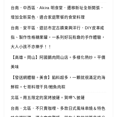
台南．中西區．Akira 明食堂．遷移新址全新開張．
增加全新菜色．適合家庭聚餐的食堂料理
台南．安平區．遊訪市定古蹟東興洋行．DIY皮革戒
指、製作性格糖果罐，一系列好玩有趣的手作體驗，
大人小孩不亦樂乎！！
【高雄。岡山】阿國鵝肉岡山店。多樣化熱炒。平價
美味
【發送網體驗。美食】餡料超多，一顆就很滿足的海
鮮粽。七哥料理干貝/鮑魚肉粽
北區。周五限定的窯烤披薩。賀呷ㄟ披薩
台南．北區．不只賣咖哩、多款日式風味串燒＆特色