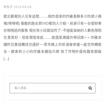
發佈於 2015-06-09
肥企鵝看別人分享這間……..剛炸起來的炸雞香酥多汁的誘人模
樣(嘖嘖嘖) 衝動的跑去買!!XD看別人介紹，前身只有一台發財車
在啪啪造的販售 現在有小店面加持了~不過能容納的人數有限制
生意很好，但是環境來說…….我還是建議外帶回家= = 炸雞本
舖的位置說難找也還好~~青年路上的茶湯會旁邊一處空地轉進
去，都會有小小的炸雞本舖指示牌 除了炸物外還有麵食跟飯
[…]