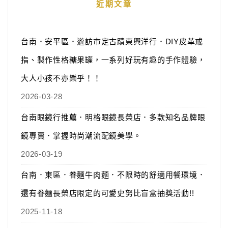
近期文章
台南．安平區．遊訪市定古蹟東興洋行．DIY皮革戒
指、製作性格糖果罐，一系列好玩有趣的手作體驗，
大人小孩不亦樂乎！！
2026-03-28
台南眼鏡行推薦．明格眼鏡長榮店．多款知名品牌眼
鏡專賣．掌握時尚潮流配鏡美學。
2026-03-19
台南．東區．眷麵牛肉麵．不限時的舒適用餐環境．
還有眷麵長榮店限定的可愛史努比盲盒抽獎活動!!
2025-11-18