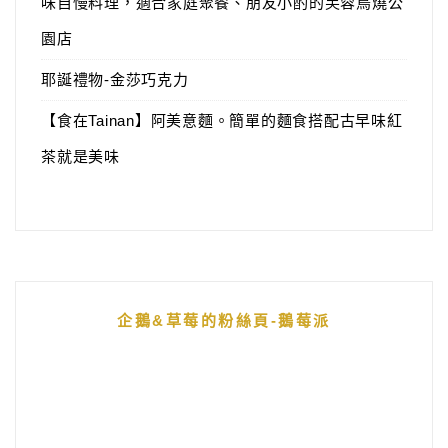
味自慢料理，適合家庭聚餐、朋友小酌的芙蓉鳥燒公
園店
耶誕禮物-金莎巧克力
【食在Tainan】阿美意麵。簡單的麵食搭配古早味紅
茶就是美味
企鵝&草莓的粉絲頁-鵝莓派