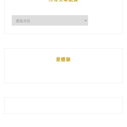
所
有
文
章
統
愛體驗
整