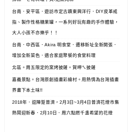
台南．安平區．遊訪市定古蹟東興洋行．DIY皮革戒
指、製作性格糖果罐，一系列好玩有趣的手作體驗，
大人小孩不亦樂乎！！
台南．中西區．Akira 明食堂．遷移新址全新開張．
增加全新菜色．適合家庭聚餐的食堂料理
北區。周五限定的窯烤披薩。賀呷ㄟ披薩
嘉義景點。台灣原創插畫彩繪村。用熱情為台灣插畫
界畫下本土味!!
2018年．逗陣踅普濟，2月3日~3月4日普濟花燈市集
熱鬧迎新春．2月10日．周六點燃千盞希望的花燈