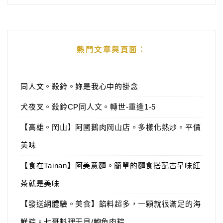
熱門文章與頁面︰
同人文。殺鈴。妳是我心中的掛念
犬夜叉。殺鈴CP同人文。轉世-重逢1-5
【高雄。岡山】阿國鵝肉岡山店。多樣化熱炒。平價
美味
【食在Tainan】阿美意麵。簡單的麵食搭配古早味紅
茶就是美味
【發送網體驗。美食】餡料超多，一顆就很滿足的海
鮮粽。七哥料理干貝/鮑魚肉粽