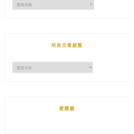
企
鵝
的
文
章
所有文章統整
所
有
文
章
統
愛體驗
整