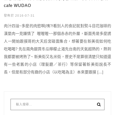
cafe WUDAO
發佈於 2016-07-31
肉汁四溢~多麼的肉慾啊(咦?!看別人的食記就對熨斗目花珈琲的
漢堡肉一見鍾情了 喔喔喔~~那個赤赤的外層，斷面秀是多麼誘
人一開始跟摸哥約大天后宮碰面集合，想著要在新美街如何吃
吃喝喝? 先在兩角銀買冬瓜檸檬止渴先台南的天氣超熱的，熱到
我都要被烤熟了~ 新美街又名米街，歷史不是算很清楚只知道還
有一些老舊的小店（理髮廳／茶行）等保留著新美街說長不
長，但是有部分有趣的小店（以吃喝為主）本來要跟摸 […]