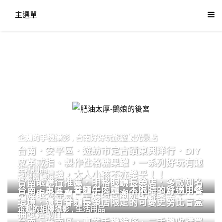
主選單
肥油太厚-鵝娘的後宮
企鵝的手機攝影
,
台南好好玩旅遊觀光景點
台南．安平區．遊訪市定古蹟東興洋行．DIY
皮革戒指、製作性格糖果罐，一系列好玩有趣
生活用品
的手作體驗，大人小孩不亦樂乎！！
餐廳體驗
台南眼鏡行推薦．明格眼鏡長榮店．多款知名
台南．東區．眷麵牛肉麵．不限時的舒適用餐
品牌眼鏡專賣．掌握時尚潮流配鏡美學。
環境．還有眷麵長榮店限定的可愛史努比盲盒
企鵝的相機攝影
,
生活用品
抽獎活動!!