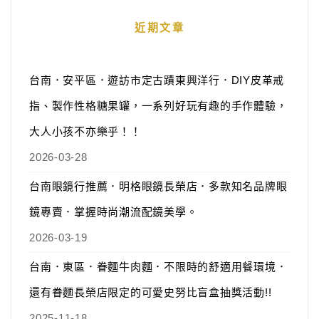
近期文章
台南．安平區．遊訪市定古蹟東興洋行．DIY皮革戒
指、製作性格糖果罐，一系列好玩有趣的手作體驗，
大人小孩不亦樂乎！！
2026-03-28
台南眼鏡行推薦．明格眼鏡長榮店．多款知名品牌眼
鏡專賣．掌握時尚潮流配鏡美學。
2026-03-19
台南．東區．眷麵牛肉麵．不限時的舒適用餐環境．
還有眷麵長榮店限定的可愛史努比盲盒抽獎活動!!
2025-11-18