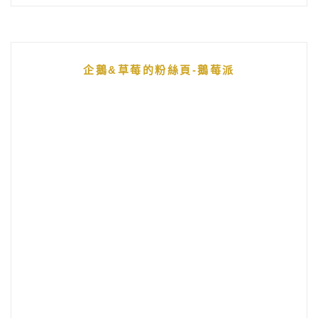
企鵝&草莓的粉絲頁-鵝莓派