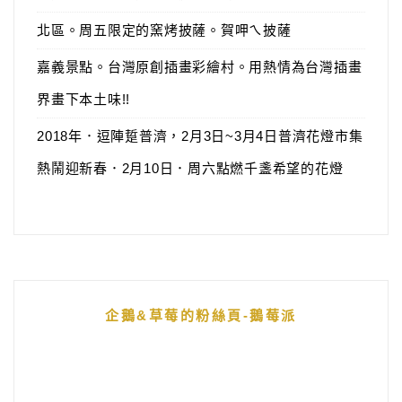
北區。周五限定的窯烤披薩。賀呷ㄟ披薩
嘉義景點。台灣原創插畫彩繪村。用熱情為台灣插畫
界畫下本土味!!
2018年．逗陣踅普濟，2月3日~3月4日普濟花燈市集
熱鬧迎新春．2月10日．周六點燃千盞希望的花燈
企鵝&草莓的粉絲頁-鵝莓派