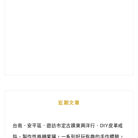
近期文章
台南．安平區．遊訪市定古蹟東興洋行．DIY皮革戒
指、製作性格糖果罐，一系列好玩有趣的手作體驗，