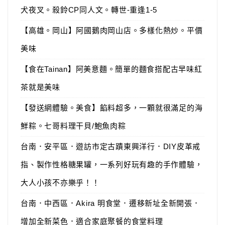
犬夜叉。殺鈴CP同人文。轉世-重逢1-5
【高雄。岡山】阿國鵝肉岡山店。多樣化熱炒。平價
美味
【食在Tainan】阿美意麵。簡單的麵食搭配古早味紅
茶就是美味
【發送網體驗。美食】餡料超多，一顆就很滿足的海
鮮粽。七哥料理干貝/鮑魚肉粽
台南．安平區．遊訪市定古蹟東興洋行．DIY皮革戒
指、製作性格糖果罐，一系列好玩有趣的手作體驗，
大人小孩不亦樂乎！！
台南．中西區．Akira 明食堂．遷移新址全新開張．
增加全新菜色．適合家庭聚餐的食堂料理