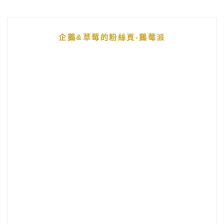
企鵝&草莓的粉絲頁-鵝莓派