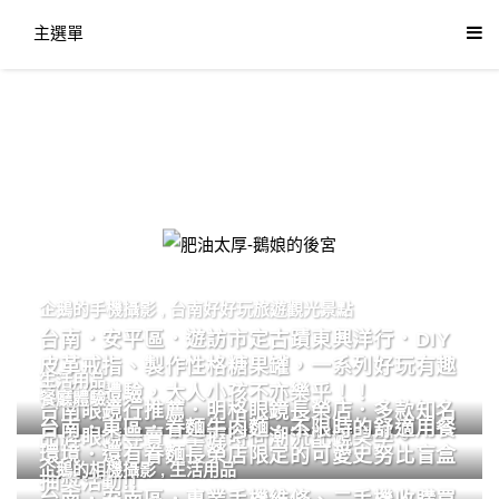
主選單
肥油太厚-鵝娘的後宮
企鵝的手機攝影
,
台南好好玩旅遊觀光景點
台南．安平區．遊訪市定古蹟東興洋行．DIY
皮革戒指、製作性格糖果罐，一系列好玩有趣
生活用品
的手作體驗，大人小孩不亦樂乎！！
餐廳體驗
台南眼鏡行推薦．明格眼鏡長榮店．多款知名
台南．東區．眷麵牛肉麵．不限時的舒適用餐
品牌眼鏡專賣．掌握時尚潮流配鏡美學。
環境．還有眷麵長榮店限定的可愛史努比盲盒
企鵝的相機攝影
,
生活用品
抽獎活動!!