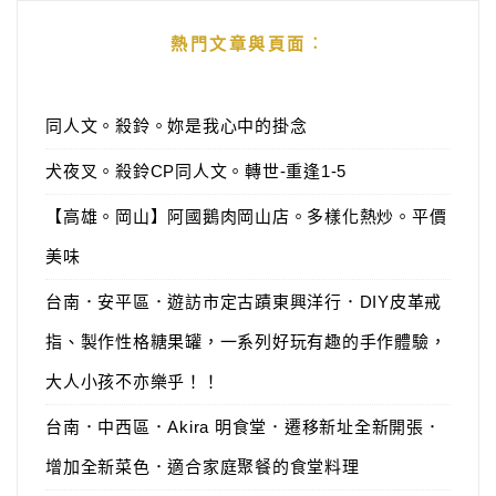
熱門文章與頁面︰
同人文。殺鈴。妳是我心中的掛念
犬夜叉。殺鈴CP同人文。轉世-重逢1-5
【高雄。岡山】阿國鵝肉岡山店。多樣化熱炒。平價
美味
台南．安平區．遊訪市定古蹟東興洋行．DIY皮革戒
指、製作性格糖果罐，一系列好玩有趣的手作體驗，
大人小孩不亦樂乎！！
台南．中西區．Akira 明食堂．遷移新址全新開張．
增加全新菜色．適合家庭聚餐的食堂料理