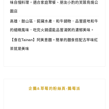
味自慢料理，適合家庭聚餐、朋友小酌的芙蓉鳥燒公
園店
高雄．鼓山區．錵鑶水產．和牛鍋物．品嘗道地和牛
的細緻風味．吃完火鍋還能品嘗湯粥的濃郁美味。
【食在Tainan】阿美意麵。簡單的麵食搭配古早味紅
茶就是美味
企鵝&草莓的粉絲頁-鵝莓派