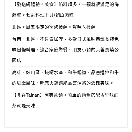
【發送網體驗。美食】餡料超多，一顆就很滿足的海
鮮粽。七哥料理干貝/鮑魚肉粽
北區。周五限定的窯烤披薩。賀呷ㄟ披薩
台南．北區．不只賣咖哩、多款日式風味串燒＆特色
味自慢料理，適合家庭聚餐、朋友小酌的芙蓉鳥燒公
園店
高雄．鼓山區．錵鑶水產．和牛鍋物．品嘗道地和牛
的細緻風味．吃完火鍋還能品嘗湯粥的濃郁美味。
【食在Tainan】阿美意麵。簡單的麵食搭配古早味紅
茶就是美味