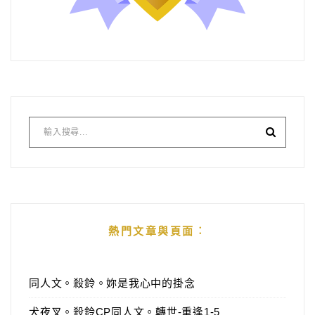
熱門文章與頁面︰
同人文。殺鈴。妳是我心中的掛念
犬夜叉。殺鈴CP同人文。轉世-重逢1-5