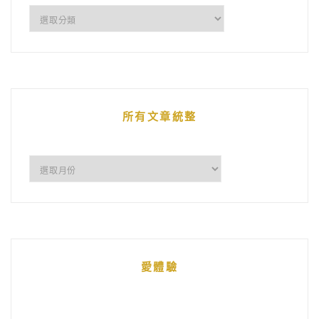
企
鵝
的
文
章
所有文章統整
所
有
文
章
統
愛體驗
整