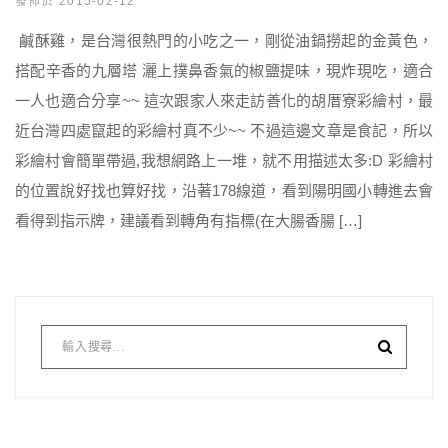
發佈於 2015-02-12
鹹酥雞，是台灣很熱門的小吃之一，剛從油鍋撈起的金黃色，
搭配辛香的九層塔 灑上撲鼻香氣的椒鹽提味，現炸現吃，適合
一人也適合分享~~ 這次跟家人來走訪善化的胡厝寮彩繪村，最
近台灣四處竄起的彩繪村真不少~~ 不過這邊文章是食記，所以
彩繪村會簡單帶過,我想網路上一堆，就不用描述太多:D 彩繪村
的位置說好找也算好找，沿著178線道，看到陽明國小轉進去會
看得到指示牌，建議看到轉角有指標(在大腸香腸 […]