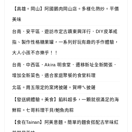
【高雄。岡山】阿國鵝肉岡山店。多樣化熱炒。平價
美味
台南．安平區．遊訪市定古蹟東興洋行．DIY皮革戒
指、製作性格糖果罐，一系列好玩有趣的手作體驗，
大人小孩不亦樂乎！！
台南．中西區．Akira 明食堂．遷移新址全新開張．
增加全新菜色．適合家庭聚餐的食堂料理
北區。周五限定的窯烤披薩。賀呷ㄟ披薩
【發送網體驗。美食】餡料超多，一顆就很滿足的海
鮮粽。七哥料理干貝/鮑魚肉粽
【食在Tainan】阿美意麵。簡單的麵食搭配古早味紅