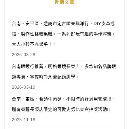
近期文章
台南．安平區．遊訪市定古蹟東興洋行．DIY皮革戒
指、製作性格糖果罐，一系列好玩有趣的手作體驗，
大人小孩不亦樂乎！！
2026-03-28
台南眼鏡行推薦．明格眼鏡長榮店．多款知名品牌眼
鏡專賣．掌握時尚潮流配鏡美學。
2026-03-19
台南．東區．眷麵牛肉麵．不限時的舒適用餐環境．
還有眷麵長榮店限定的可愛史努比盲盒抽獎活動!!
2025-11-18