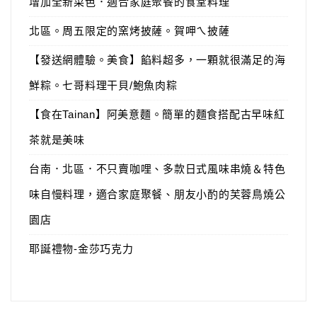
增加全新菜色．適合家庭聚餐的食堂料理
北區。周五限定的窯烤披薩。賀呷ㄟ披薩
【發送網體驗。美食】餡料超多，一顆就很滿足的海
鮮粽。七哥料理干貝/鮑魚肉粽
【食在Tainan】阿美意麵。簡單的麵食搭配古早味紅
茶就是美味
台南．北區．不只賣咖哩、多款日式風味串燒＆特色
味自慢料理，適合家庭聚餐、朋友小酌的芙蓉鳥燒公
園店
耶誕禮物-金莎巧克力