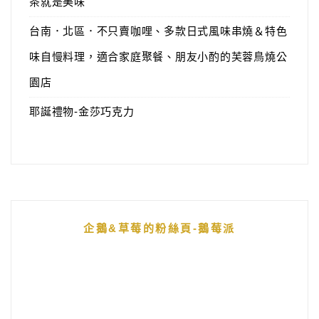
茶就是美味
台南．北區．不只賣咖哩、多款日式風味串燒＆特色
味自慢料理，適合家庭聚餐、朋友小酌的芙蓉鳥燒公
園店
耶誕禮物-金莎巧克力
企鵝&草莓的粉絲頁-鵝莓派