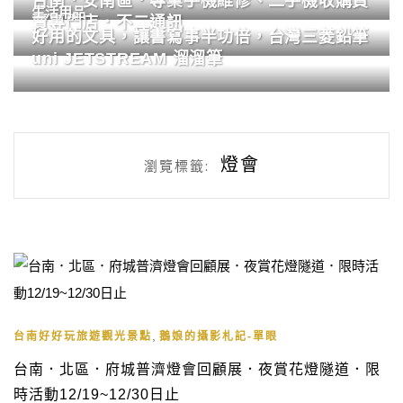
台南．安南區．專業手機維修、二手機收購買
生活用品
賣專門店．不二通訊
好用的文具，讓書寫事半功倍，台灣三菱鉛筆
uni JETSTREAM 溜溜筆
燈會
瀏覽標籤:
,
台南好好玩旅遊觀光景點
鵝娘的攝影札記-單眼
台南．北區．府城普濟燈會回顧展．夜賞花燈隧道．限
時活動12/19~12/30日止