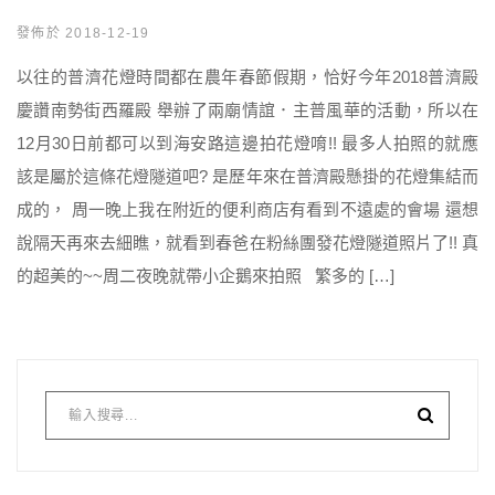
發佈於 2018-12-19
以往的普濟花燈時間都在農年春節假期，恰好今年2018普濟殿
慶讚南勢街西羅殿 舉辦了兩廟情誼．主普風華的活動，所以在
12月30日前都可以到海安路這邊拍花燈唷!! 最多人拍照的就應
該是屬於這條花燈隧道吧? 是歷年來在普濟殿懸掛的花燈集結而
成的， 周一晚上我在附近的便利商店有看到不遠處的會場 還想
說隔天再來去細瞧，就看到春爸在粉絲團發花燈隧道照片了!! 真
的超美的~~周二夜晚就帶小企鵝來拍照 繁多的 […]