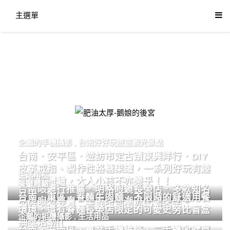
主選單
肥油太厚-鵝娘的後宮
企鵝的手機攝影
,
台南好好玩旅遊觀光景點
台南．安平區．遊訪市定古蹟東興洋行．DIY
皮革戒指、製作性格糖果罐，一系列好玩有趣
生活用品
的手作體驗，大人小孩不亦樂乎！！
餐廳體驗
台南眼鏡行推薦．明格眼鏡長榮店．多款知名
台南．東區．眷麵牛肉麵．不限時的舒適用餐
品牌眼鏡專賣．掌握時尚潮流配鏡美學。
環境．還有眷麵長榮店限定的可愛史努比盲盒
企鵝的相機攝影
,
生活用品
抽獎活動!!