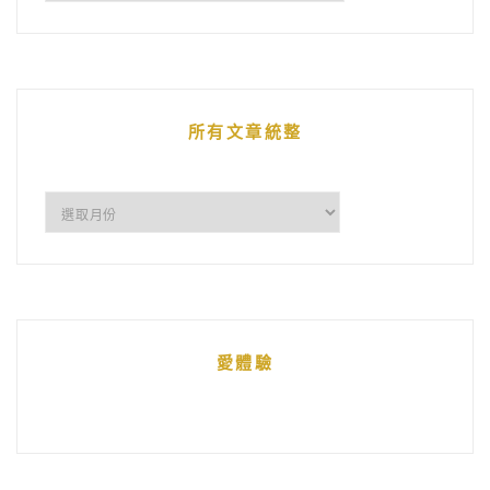
鵝
的
文
章
所有文章統整
所
有
文
章
統
愛體驗
整