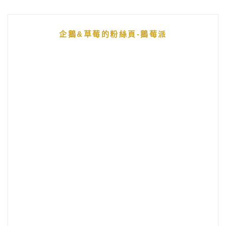
企鵝&草莓的粉絲頁-鵝莓派