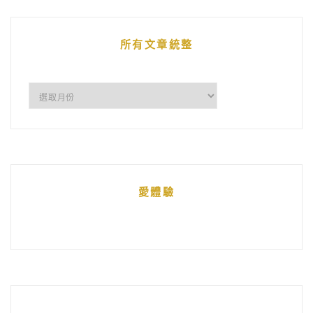
文
章
所有文章統整
所
有
文
章
統
愛體驗
整