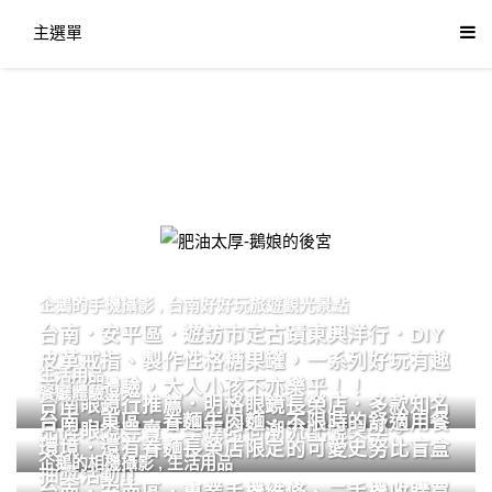
主選單
肥油太厚-鵝娘的後宮
企鵝的手機攝影
,
台南好好玩旅遊觀光景點
台南．安平區．遊訪市定古蹟東興洋行．DIY
皮革戒指、製作性格糖果罐，一系列好玩有趣
生活用品
的手作體驗，大人小孩不亦樂乎！！
餐廳體驗
台南眼鏡行推薦．明格眼鏡長榮店．多款知名
台南．東區．眷麵牛肉麵．不限時的舒適用餐
品牌眼鏡專賣．掌握時尚潮流配鏡美學。
環境．還有眷麵長榮店限定的可愛史努比盲盒
企鵝的相機攝影
,
生活用品
抽獎活動!!