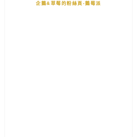
企鵝&草莓的粉絲頁-鵝莓派