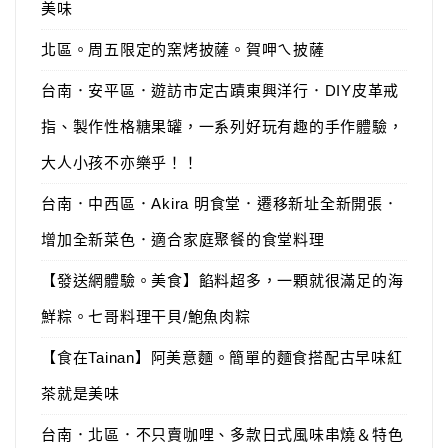
美味
北區。周五限定的窯烤披薩。賀呷ㄟ披薩
台南．安平區．遊訪市定古蹟東興洋行．DIY皮革戒
指、製作性格糖果罐，一系列好玩有趣的手作體驗，
大人小孩不亦樂乎！！
台南．中西區．Akira 明食堂．遷移新址全新開張．
增加全新菜色．適合家庭聚餐的食堂料理
【發送網體驗。美食】餡料超多，一顆就很滿足的海
鮮粽。七哥料理干貝/鮑魚肉粽
【食在Tainan】阿美意麵。簡單的麵食搭配古早味紅
茶就是美味
台南．北區．不只賣咖哩、多款日式風味串燒＆特色