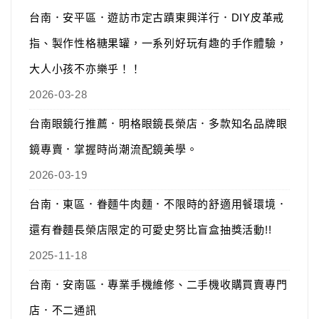
台南．安平區．遊訪市定古蹟東興洋行．DIY皮革戒
指、製作性格糖果罐，一系列好玩有趣的手作體驗，
大人小孩不亦樂乎！！
2026-03-28
台南眼鏡行推薦．明格眼鏡長榮店．多款知名品牌眼
鏡專賣．掌握時尚潮流配鏡美學。
2026-03-19
台南．東區．眷麵牛肉麵．不限時的舒適用餐環境．
還有眷麵長榮店限定的可愛史努比盲盒抽獎活動!!
2025-11-18
台南．安南區．專業手機維修、二手機收購買賣專門
店．不二通訊