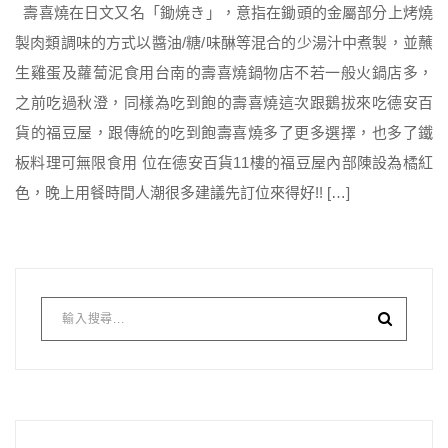
壽喜燒在日文又名「鋤焼き」，意指在鋤頭的金屬部分上烤燒
製肉類調味的方式以醬油/糖/味醂等混合的少湯汁中煮製，並蘸
生雞蛋及蘿蔔泥食用台南的壽喜燒鍋物店不若一般火鍋店多，
之前吃過秋澄，同樣為吃到飽的壽喜燒這次跟鵝拔來吃德安百
貨的福豆屋，跟傳統的吃到飽壽喜燒多了更多選擇，也多了鐵
板料理可無限食用 位在德安百貨11樓的福豆屋內部陳設為橘紅
色，晚上用餐時間人潮很多建議先訂位來得好!! […]