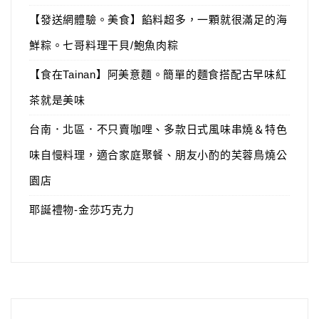
【發送網體驗。美食】餡料超多，一顆就很滿足的海
鮮粽。七哥料理干貝/鮑魚肉粽
【食在Tainan】阿美意麵。簡單的麵食搭配古早味紅
茶就是美味
台南．北區．不只賣咖哩、多款日式風味串燒＆特色
味自慢料理，適合家庭聚餐、朋友小酌的芙蓉鳥燒公
園店
耶誕禮物-金莎巧克力