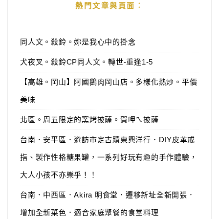
熱門文章與頁面︰
同人文。殺鈴。妳是我心中的掛念
犬夜叉。殺鈴CP同人文。轉世-重逢1-5
【高雄。岡山】阿國鵝肉岡山店。多樣化熱炒。平價
美味
北區。周五限定的窯烤披薩。賀呷ㄟ披薩
台南．安平區．遊訪市定古蹟東興洋行．DIY皮革戒
指、製作性格糖果罐，一系列好玩有趣的手作體驗，
大人小孩不亦樂乎！！
台南．中西區．Akira 明食堂．遷移新址全新開張．
增加全新菜色．適合家庭聚餐的食堂料理