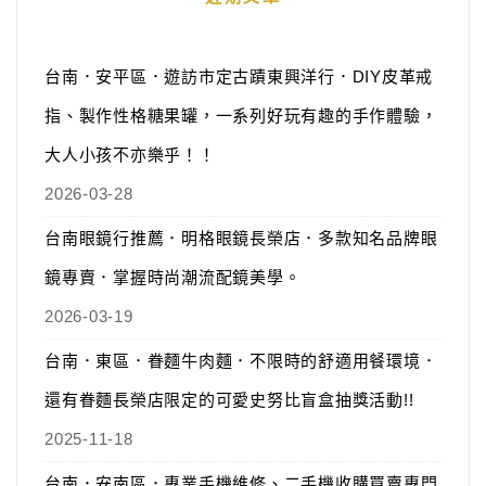
台南．安平區．遊訪市定古蹟東興洋行．DIY皮革戒
指、製作性格糖果罐，一系列好玩有趣的手作體驗，
大人小孩不亦樂乎！！
2026-03-28
台南眼鏡行推薦．明格眼鏡長榮店．多款知名品牌眼
鏡專賣．掌握時尚潮流配鏡美學。
2026-03-19
台南．東區．眷麵牛肉麵．不限時的舒適用餐環境．
還有眷麵長榮店限定的可愛史努比盲盒抽獎活動!!
2025-11-18
台南．安南區．專業手機維修、二手機收購買賣專門