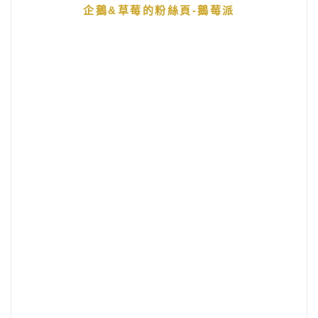
企鵝&草莓的粉絲頁-鵝莓派