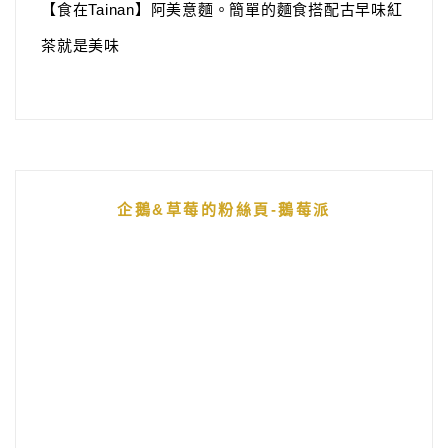
【食在Tainan】阿美意麵。簡單的麵食搭配古早味紅
茶就是美味
企鵝&草莓的粉絲頁-鵝莓派