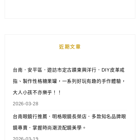
近期文章
台南．安平區．遊訪市定古蹟東興洋行．DIY皮革戒
指、製作性格糖果罐，一系列好玩有趣的手作體驗，
大人小孩不亦樂乎！！
2026-03-28
台南眼鏡行推薦．明格眼鏡長榮店．多款知名品牌眼
鏡專賣．掌握時尚潮流配鏡美學。
2026-03-19