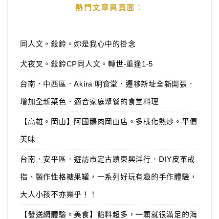
熱門文章與頁面︰
同人文。殺鈴。妳是我心中的掛念
犬夜叉。殺鈴CP同人文。轉世-重逢1-5
台南．中西區．Akira 明食堂．遷移新址全新開張．
增加全新菜色．適合家庭聚餐的食堂料理
【高雄。岡山】阿國鵝肉岡山店。多樣化熱炒。平價
美味
台南．安平區．遊訪市定古蹟東興洋行．DIY皮革戒
指、製作性格糖果罐，一系列好玩有趣的手作體驗，
大人小孩不亦樂乎！！
【發送網體驗。美食】餡料超多，一顆就很滿足的海