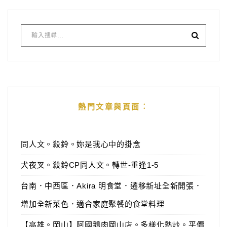
熱門文章與頁面︰
同人文。殺鈴。妳是我心中的掛念
犬夜叉。殺鈴CP同人文。轉世-重逢1-5
台南．中西區．Akira 明食堂．遷移新址全新開張．
增加全新菜色．適合家庭聚餐的食堂料理
【高雄。岡山】阿國鵝肉岡山店。多樣化熱炒。平價