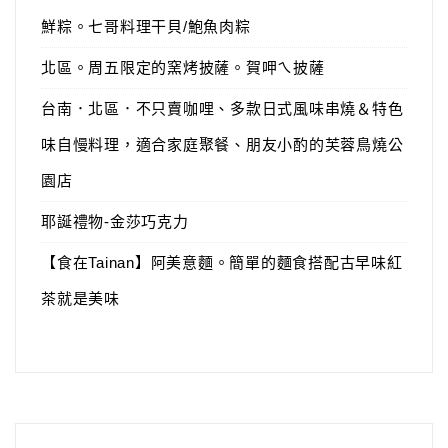
鮮粽。七哥料理干貝/鮑魚肉粽
北區。周五限定的窯烤披薩。賀呷ㄟ披薩
台南．北區．不只賣咖哩、多款日式風味串燒＆特色
味自慢料理，適合家庭聚餐、朋友小酌的芙蓉鳥燒公
園店
耶誕禮物-金莎巧克力
【食在Tainan】阿美意麵。簡單的麵食搭配古早味紅
茶就是美味