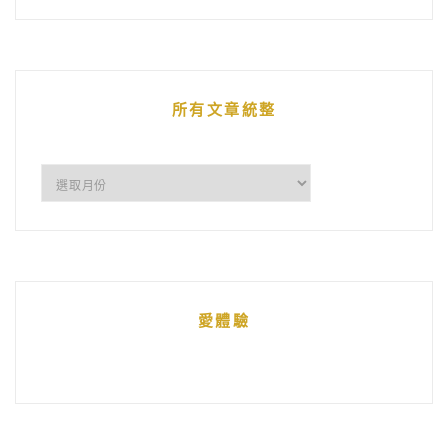
的
文
章
所有文章統整
所
有
文
章
統
愛體驗
整