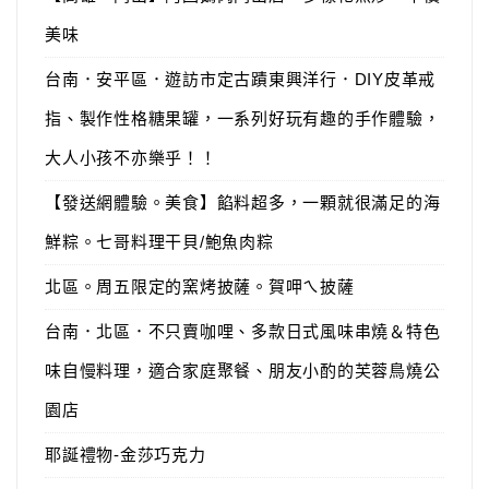
美味
台南．安平區．遊訪市定古蹟東興洋行．DIY皮革戒
指、製作性格糖果罐，一系列好玩有趣的手作體驗，
大人小孩不亦樂乎！！
【發送網體驗。美食】餡料超多，一顆就很滿足的海
鮮粽。七哥料理干貝/鮑魚肉粽
北區。周五限定的窯烤披薩。賀呷ㄟ披薩
台南．北區．不只賣咖哩、多款日式風味串燒＆特色
味自慢料理，適合家庭聚餐、朋友小酌的芙蓉鳥燒公
園店
耶誕禮物-金莎巧克力