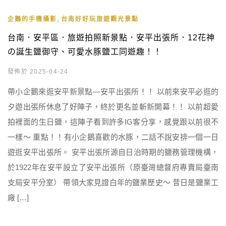
,
企鵝的手機攝影
台南好好玩旅遊觀光景點
台南．安平區．旅遊拍照新景點．安平出張所．12花神
の誕生鹽御守、可愛水豚鹽工同遊趣！！
發佈於 2025-04-24
帶小企鵝來逛安平新景點—安平出張所！！ 以前來安平必逛的
夕遊出張所休息了好陣子，終於更名並斬新開幕！！ 以前超愛
拍裡面的生日鹽，這陣子看到許多IG客分享，感覺跟以前很不
一樣～ 重點！！有小企鵝喜歡的水豚，二話不說安排一個一日
遊逛安平出張所。 安平出張所源自日治時期的鹽務管理機構，
於1922年在安平設立了安平出張所（原臺灣總督府專賣局臺南
支局安平分室） 帶領大家見證白年的鹽業歷史～ 昔日是鹽業工
廠 […]