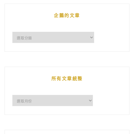
企鵝的文章
企
鵝
的
文
章
所有文章統整
所
有
文
章