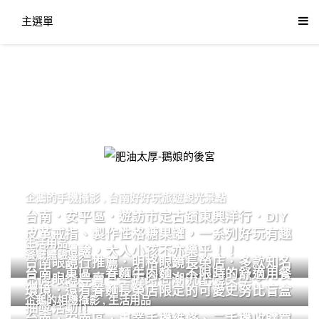
主選單
肥油太厚-鵝娘的後宮
企鵝的手機攝影
,
台南好好玩旅遊觀光景點
台南．安平區．遊訪市定古蹟東興洋行．DIY
皮革戒指、製作性格糖果罐，一系列好玩有趣
生活用品
的手作體驗，大人小孩不亦樂乎！！
餐廳體驗
台南眼鏡行推薦．明格眼鏡長榮店．多款知名
台南．東區．眷麵牛肉麵．不限時的舒適用餐
品牌眼鏡專賣．掌握時尚潮流配鏡美學。
環境．還有眷麵長榮店限定的可愛史努比盲盒
企鵝的相機攝影
,
生活用品
抽獎活動!!