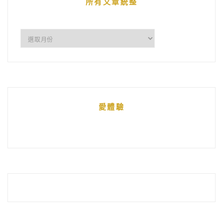
所有文章統整
所
有
文
章
統
愛體驗
整