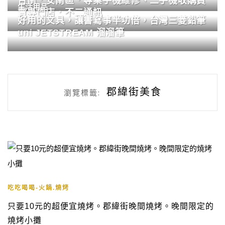
台南．安南區．專業手機維修、二手機收購買
生活用品
賣專門店．不二通訊
好用的文具，讓書寫事半功倍，台灣三菱鉛筆
uni JETSTREAM 溜溜筆
郡緯街美食
瀏覽標籤:
吃吃喝喝-火鍋.燒烤
只要10元的超便宜燒烤。郡緯街晚間燒烤。晚間限定的
燒烤小攤