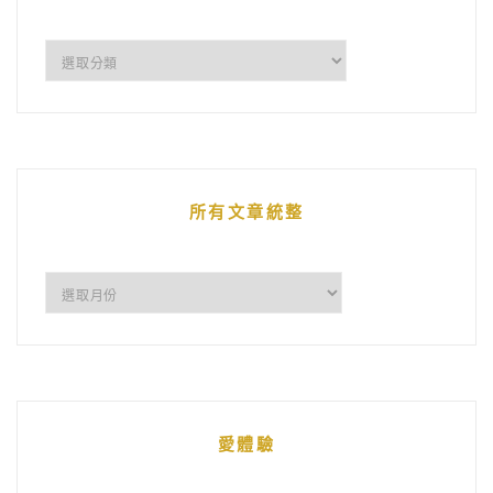
企
鵝
的
文
章
所有文章統整
所
有
文
章
統
愛體驗
整