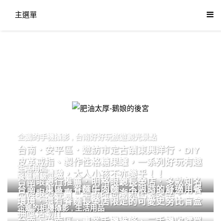
主選單
肥油太厚-鵝娘的後宮
企鵝的手機攝影
,
台南好好玩旅遊觀光景點
台南．安平區．遊訪市定古蹟東興洋行．DIY
皮革戒指、製作性格糖果罐，一系列好玩有趣
生活用品
的手作體驗，大人小孩不亦樂乎！！
餐廳體驗
台南眼鏡行推薦．明格眼鏡長榮店．多款知名
台南．東區．眷麵牛肉麵．不限時的舒適用餐
品牌眼鏡專賣．掌握時尚潮流配鏡美學。
環境．還有眷麵長榮店限定的可愛史努比盲盒
企鵝的相機攝影
,
生活用品
抽獎活動!!