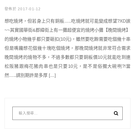
發佈於 2017-01-12
想吃燒烤，但若身上只有銅板…..吃燒烤就可能變成想望?XD誒
~~其實國華街&郡緯街上有一攤超便宜的燒烤小攤【晚間燒烤】
的燒烤小物幾乎都只要砸扣(10元)，雖然要吃飽需要吃個幾十串
但是嘴饞想花個幾十塊吃個燒烤，那晚間燒烤就非常符合需求
晚間燒烤的燒物不多，不過多數都只要銅板價10元就能吃到連
松阪豬跟梅花豬肉串也是只要10元，是不是俗擱大碗咧?!當
然…..請別期許是多厚 […]