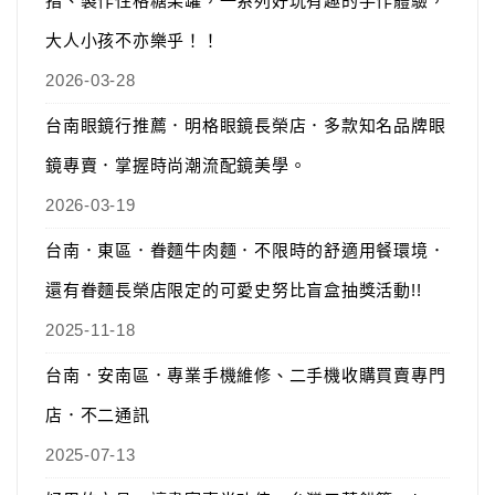
指、製作性格糖果罐，一系列好玩有趣的手作體驗，
大人小孩不亦樂乎！！
2026-03-28
台南眼鏡行推薦．明格眼鏡長榮店．多款知名品牌眼
鏡專賣．掌握時尚潮流配鏡美學。
2026-03-19
台南．東區．眷麵牛肉麵．不限時的舒適用餐環境．
還有眷麵長榮店限定的可愛史努比盲盒抽獎活動!!
2025-11-18
台南．安南區．專業手機維修、二手機收購買賣專門
店．不二通訊
2025-07-13