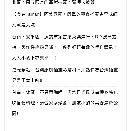
北區。周五限定的窯烤披薩。賀呷ㄟ披薩
【食在Tainan】阿美意麵。簡單的麵食搭配古早味紅
茶就是美味
台南．安平區．遊訪市定古蹟東興洋行．DIY皮革戒
指、製作性格糖果罐，一系列好玩有趣的手作體驗，
大人小孩不亦樂乎！！
嘉義景點。台灣原創插畫彩繪村。用熱情為台灣插畫
界畫下本土味!!
台南．北區．不只賣咖哩、多款日式風味串燒＆特色
味自慢料理，適合家庭聚餐、朋友小酌的芙蓉鳥燒公
園店