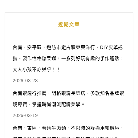
近期文章
台南．安平區．遊訪市定古蹟東興洋行．DIY皮革戒
指、製作性格糖果罐，一系列好玩有趣的手作體驗，
大人小孩不亦樂乎！！
2026-03-28
台南眼鏡行推薦．明格眼鏡長榮店．多款知名品牌眼
鏡專賣．掌握時尚潮流配鏡美學。
2026-03-19
台南．東區．眷麵牛肉麵．不限時的舒適用餐環境．