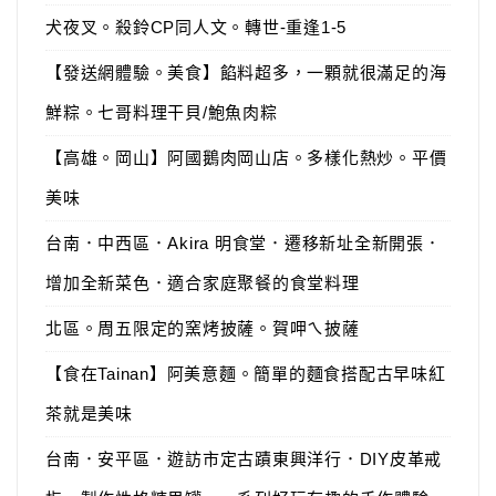
犬夜叉。殺鈴CP同人文。轉世-重逢1-5
【發送網體驗。美食】餡料超多，一顆就很滿足的海
鮮粽。七哥料理干貝/鮑魚肉粽
【高雄。岡山】阿國鵝肉岡山店。多樣化熱炒。平價
美味
台南．中西區．Akira 明食堂．遷移新址全新開張．
增加全新菜色．適合家庭聚餐的食堂料理
北區。周五限定的窯烤披薩。賀呷ㄟ披薩
【食在Tainan】阿美意麵。簡單的麵食搭配古早味紅
茶就是美味
台南．安平區．遊訪市定古蹟東興洋行．DIY皮革戒