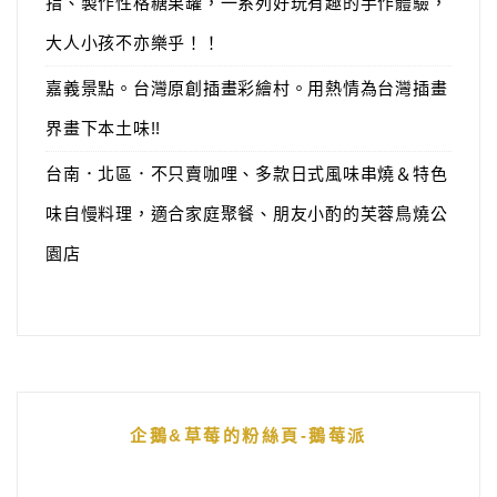
指、製作性格糖果罐，一系列好玩有趣的手作體驗，
大人小孩不亦樂乎！！
嘉義景點。台灣原創插畫彩繪村。用熱情為台灣插畫
界畫下本土味!!
台南．北區．不只賣咖哩、多款日式風味串燒＆特色
味自慢料理，適合家庭聚餐、朋友小酌的芙蓉鳥燒公
園店
企鵝&草莓的粉絲頁-鵝莓派