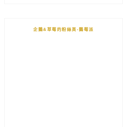
企鵝&草莓的粉絲頁-鵝莓派