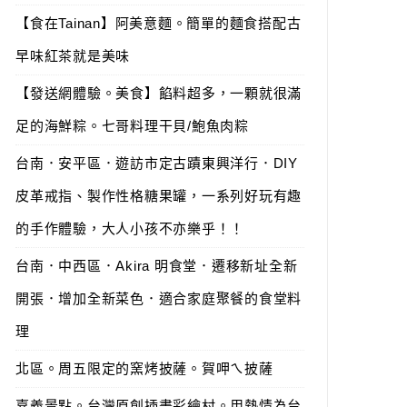
【食在Tainan】阿美意麵。簡單的麵食搭配古
早味紅茶就是美味
【發送網體驗。美食】餡料超多，一顆就很滿
足的海鮮粽。七哥料理干貝/鮑魚肉粽
台南．安平區．遊訪市定古蹟東興洋行．DIY
皮革戒指、製作性格糖果罐，一系列好玩有趣
的手作體驗，大人小孩不亦樂乎！！
台南．中西區．Akira 明食堂．遷移新址全新
開張．增加全新菜色．適合家庭聚餐的食堂料
理
北區。周五限定的窯烤披薩。賀呷ㄟ披薩
嘉義景點。台灣原創插畫彩繪村。用熱情為台