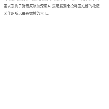
蜜以及梅子酵素原液加深風味 還是嚴選南投縣國姓鄉的橄欖
製作的所以每顆橄欖的大 […]