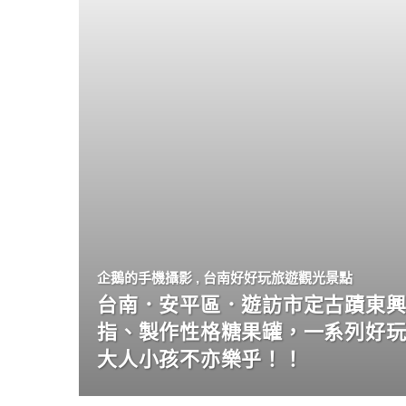
企鵝的手機攝影
,
台南好好玩旅遊觀光景點
台南．安平區．遊訪市定古蹟東興
指、製作性格糖果罐，一系列好
大人小孩不亦樂乎！！