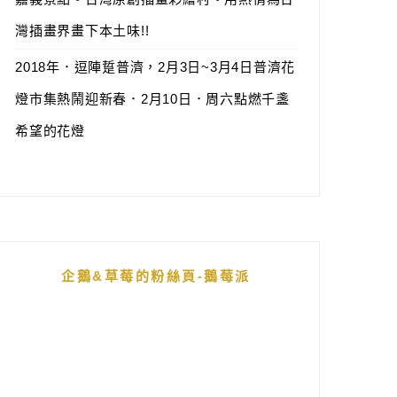
灣插畫界畫下本土味!!
2018年．逗陣踅普濟，2月3日~3月4日普濟花
燈市集熱鬧迎新春．2月10日．周六點燃千盞
希望的花燈
企鵝&草莓的粉絲頁-鵝莓派