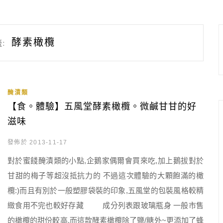
酵素橄欖
:
醃漬類
【食。體驗】五風堂酵素橄欖。微鹹甘甘的好
滋味
發佈於 2013-11-17
對於蜜餞醃漬類的小點,企鵝家偶爾會買來吃,加上鵝拔對於
甘甜的梅子等超沒抵抗力的 不過這次體驗的大顆飽滿的橄
欖:)而且有別於一般塑膠袋裝的印象,五風堂的包裝風格較精
緻食用不完也較好存藏 成分列表跟玻璃瓶身 一般市售
的橄欖的甜份較高,而這款酵素橄欖除了鹽/糖外~更添加了蜂