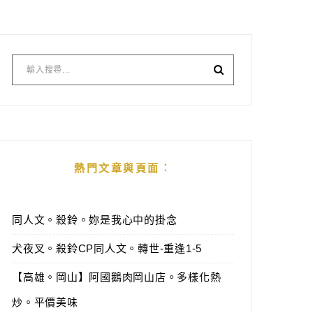
熱門文章與頁面︰
同人文。殺鈴。妳是我心中的掛念
犬夜叉。殺鈴CP同人文。轉世-重逢1-5
【高雄。岡山】阿國鵝肉岡山店。多樣化熱
炒。平價美味