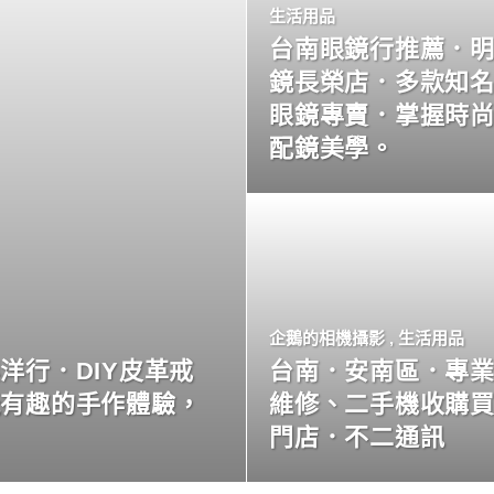
生活用品
台南眼鏡行推薦．
鏡長榮店．多款知
眼鏡專賣．掌握時
配鏡美學。
企鵝的相機攝影
,
生活用品
洋行．DIY皮革戒
台南．安南區．專
玩有趣的手作體驗，
維修、二手機收購
門店．不二通訊