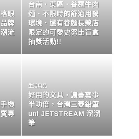
台南．東區．眷麵牛肉
明格眼
麵．不限時的舒適用餐
名品牌
環境．還有眷麵長榮店
尚潮流
限定的可愛史努比盲盒
抽獎活動!!
生活用品
好用的文具，讓書寫事
業手機
半功倍，台灣三菱鉛筆
買賣專
uni JETSTREAM 溜溜
筆