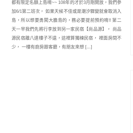
都有限定名額上島唷~~ 108年的才於3月剛開放，我們參
加6/1第二班次， 如果天候不佳或是潮汐驟變就會取消入
島，所以想要勇闖大膽島的，務必要提前預約唷!! 第二
天一早我們先將行李放到另一家民宿【尚品源】， 尚品
源民宿離八達樓子不遠，這裡算獨棟民宿， 裡面房間不
少， 一樓有廚房跟客廳，有朋友來想 […]