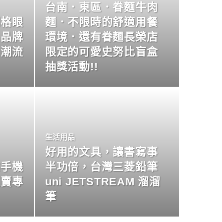
台南．東區．眷麵牛肉
明格眼
麵．不限時的舒適用餐
名品牌
環境．還有眷麵長榮店
尚潮流
限定的可愛史努比盲盒
抽獎活動!!
生活用品
好用的文具，讓書寫事
業手機
半功倍，台灣三菱鉛筆
買賣專
uni JETSTREAM 溜溜
筆