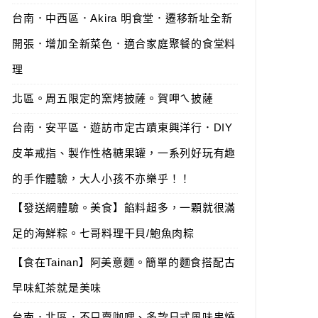
台南．中西區．Akira 明食堂．遷移新址全新
開張．增加全新菜色．適合家庭聚餐的食堂料
理
北區。周五限定的窯烤披薩。賀呷ㄟ披薩
台南．安平區．遊訪市定古蹟東興洋行．DIY
皮革戒指、製作性格糖果罐，一系列好玩有趣
的手作體驗，大人小孩不亦樂乎！！
【發送網體驗。美食】餡料超多，一顆就很滿
足的海鮮粽。七哥料理干貝/鮑魚肉粽
【食在Tainan】阿美意麵。簡單的麵食搭配古
早味紅茶就是美味
台南．北區．不只賣咖哩、多款日式風味串燒