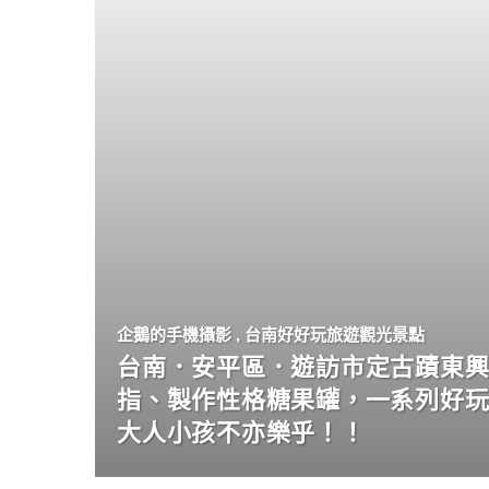
企鵝的手機攝影
,
台南好好玩旅遊觀光景點
台南．安平區．遊訪市定古蹟東興
指、製作性格糖果罐，一系列好
大人小孩不亦樂乎！！