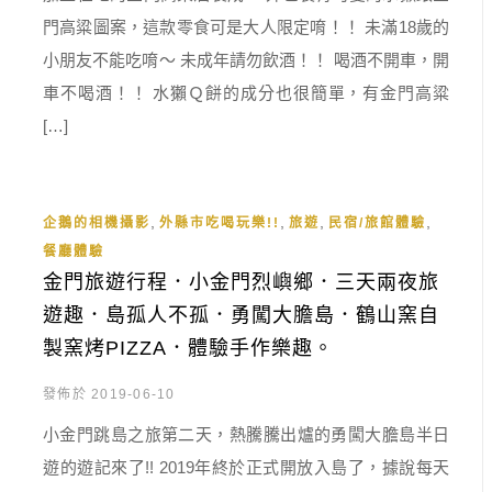
門高粱圖案，這款零食可是大人限定唷！！ 未滿18歲的
小朋友不能吃唷～ 未成年請勿飲酒！！ 喝酒不開車，開
車不喝酒！！ 水獺Ｑ餅的成分也很簡單，有金門高粱
[…]
,
,
,
,
企鵝的相機攝影
外縣市吃喝玩樂!!
旅遊
民宿/旅館體驗
餐廳體驗
金門旅遊行程．小金門烈嶼鄉．三天兩夜旅
遊趣．島孤人不孤．勇闖大膽島．鶴山窯自
製窯烤PIZZA．體驗手作樂趣。
發佈於 2019-06-10
小金門跳島之旅第二天，熱騰騰出爐的勇闖大膽島半日
遊的遊記來了!! 2019年終於正式開放入島了，據說每天