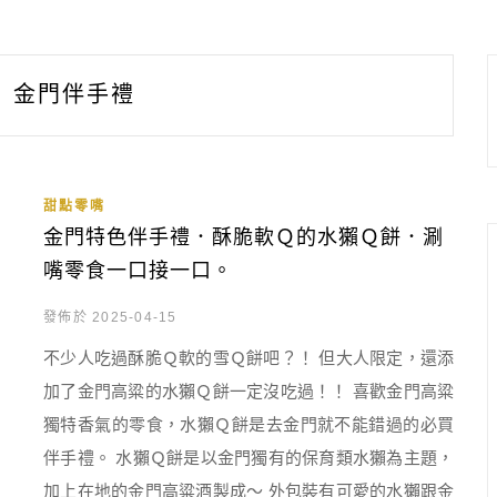
金門伴手禮
甜點零嘴
金門特色伴手禮．酥脆軟Ｑ的水獺Ｑ餅．涮
嘴零食一口接一口。
發佈於 2025-04-15
不少人吃過酥脆Ｑ軟的雪Ｑ餅吧？！ 但大人限定，還添
加了金門高粱的水獺Ｑ餅一定沒吃過！！ 喜歡金門高粱
獨特香氣的零食，水獺Ｑ餅是去金門就不能錯過的必買
伴手禮。 水獺Ｑ餅是以金門獨有的保育類水獺為主題，
加上在地的金門高粱酒製成～ 外包裝有可愛的水獺跟金