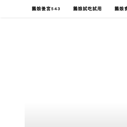
鵝娘後宮543
鵝娘試吃試用
鵝娘食
肥油太厚