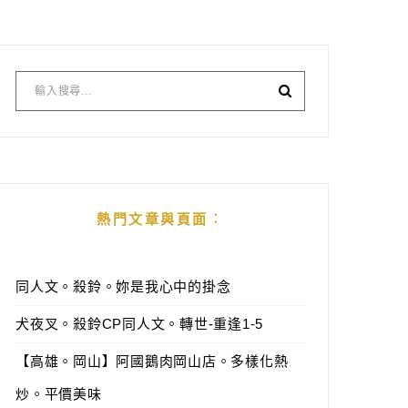
熱門文章與頁面︰
同人文。殺鈴。妳是我心中的掛念
犬夜叉。殺鈴CP同人文。轉世-重逢1-5
【高雄。岡山】阿國鵝肉岡山店。多樣化熱
炒。平價美味