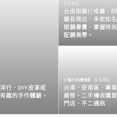
生活用品
台南眼鏡行推薦．
鏡長榮店．多款知
眼鏡專賣．掌握時
配鏡美學。
企鵝的相機攝影
,
生活用品
洋行．DIY皮革戒
台南．安南區．專
玩有趣的手作體驗，
維修、二手機收購
門店．不二通訊