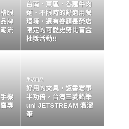
台南．東區．眷麵牛肉
明格眼
麵．不限時的舒適用餐
名品牌
環境．還有眷麵長榮店
尚潮流
限定的可愛史努比盲盒
抽獎活動!!
生活用品
好用的文具，讓書寫事
業手機
半功倍，台灣三菱鉛筆
買賣專
uni JETSTREAM 溜溜
筆