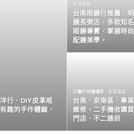
生活用品
台南眼鏡行推薦．
鏡長榮店．多款知
眼鏡專賣．掌握時
配鏡美學。
企鵝的相機攝影
,
生活用品
洋行．DIY皮革戒
台南．安南區．專
玩有趣的手作體驗，
維修、二手機收購
門店．不二通訊