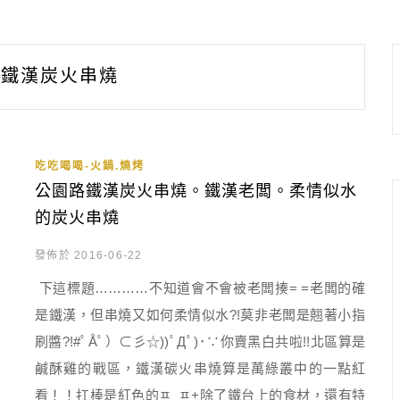
鐵漢炭火串燒
吃吃喝喝-火鍋.燒烤
公園路鐵漢炭火串燒。鐵漢老闆。柔情似水
的炭火串燒
發佈於 2016-06-22
下這標題…………不知道會不會被老闆揍= =老闆的確
是鐵漢，但串燒又如何柔情似水?!莫非老闆是翹著小指
刷醬?!#ﾟÅﾟ）⊂彡☆))ﾟДﾟ)･∵你賣黑白共啦!!北區算是
鹹酥雞的戰區，鐵漢碳火串燒算是萬綠叢中的一點紅
看！！扛棒是紅色的ㅍ_ㅍ+除了鐵台上的食材，還有特