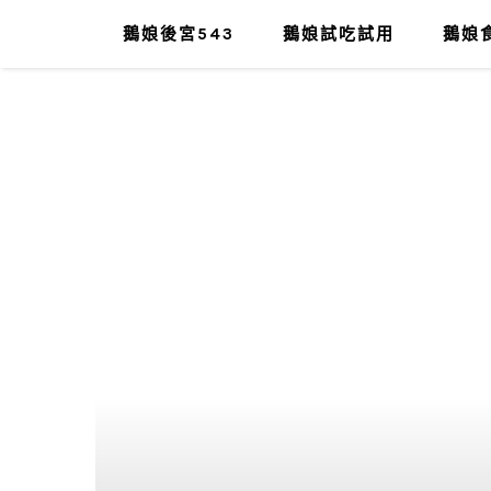
鵝娘後宮543
鵝娘試吃試用
鵝娘食
肥油太厚