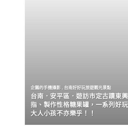
企鵝的手機攝影
,
台南好好玩旅遊觀光景點
台南．安平區．遊訪市定古蹟東興
指、製作性格糖果罐，一系列好
大人小孩不亦樂乎！！