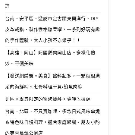
理
台南．安平區．遊訪市定古蹟東興洋行．DIY
皮革戒指、製作性格糖果罐，一系列好玩有趣
的手作體驗，大人小孩不亦樂乎！！
【高雄。岡山】阿國鵝肉岡山店。多樣化熱
炒。平價美味
【發送網體驗。美食】餡料超多，一顆就很滿
足的海鮮粽。七哥料理干貝/鮑魚肉粽
北區。周五限定的窯烤披薩。賀呷ㄟ披薩
台南．北區．不只賣咖哩、多款日式風味串燒
＆特色味自慢料理，適合家庭聚餐、朋友小酌
的芙蓉鳥燒公園店