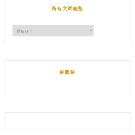
章
所有文章統整
所
有
文
章
統
愛體驗
整