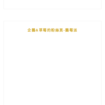
企鵝&草莓的粉絲頁-鵝莓派