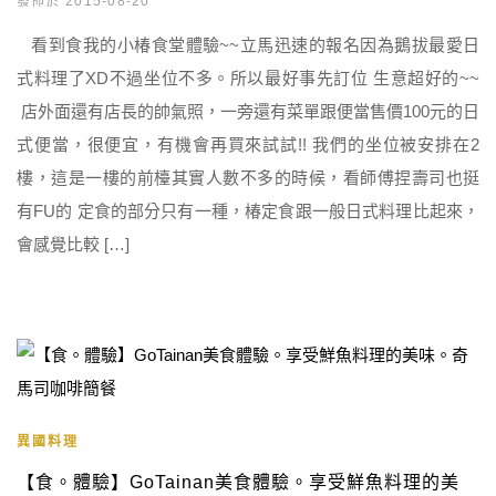
發佈於 2015-08-20
看到食我的小椿食堂體驗~~立馬迅速的報名因為鵝拔最愛日
式料理了XD不過坐位不多。所以最好事先訂位 生意超好的~~
店外面還有店長的帥氣照，一旁還有菜單跟便當售價100元的日
式便當，很便宜，有機會再買來試試!! 我們的坐位被安排在2
樓，這是一樓的前檯其實人數不多的時候，看師傅捏壽司也挺
有FU的 定食的部分只有一種，椿定食跟一般日式料理比起來，
會感覺比較 […]
異國料理
【食。體驗】GoTainan美食體驗。享受鮮魚料理的美