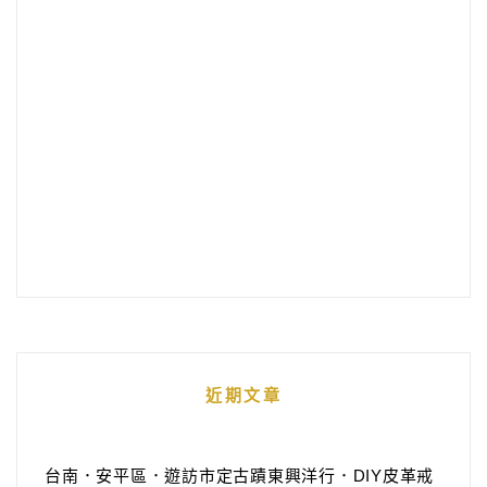
近期文章
台南．安平區．遊訪市定古蹟東興洋行．DIY皮革戒