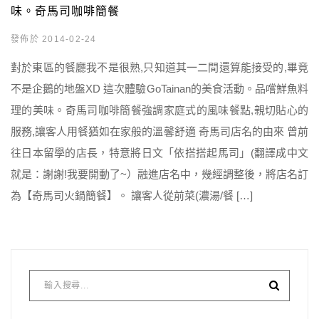
味。奇馬司咖啡簡餐
發佈於 2014-02-24
對於東區的餐廳我不是很熟,只知道其一二間還算能接受的,畢竟
不是企鵝的地盤XD 這次體驗GoTainan的美食活動。品嚐鮮魚料
理的美味。奇馬司咖啡簡餐強調家庭式的風味餐點,親切貼心的
服務,讓客人用餐猶如在家般的溫馨舒適 奇馬司店名的由來 曾前
往日本留學的店長，特意將日文「依搭搭起馬司」(翻譯成中文
就是：謝謝!我要開動了~）融進店名中，幾經調整後，將店名訂
為【奇馬司火鍋簡餐】。 讓客人從前菜(濃湯/餐 […]