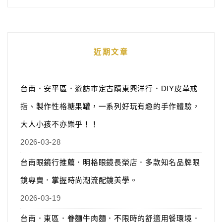
近期文章
台南．安平區．遊訪市定古蹟東興洋行．DIY皮革戒
指、製作性格糖果罐，一系列好玩有趣的手作體驗，
大人小孩不亦樂乎！！
2026-03-28
台南眼鏡行推薦．明格眼鏡長榮店．多款知名品牌眼
鏡專賣．掌握時尚潮流配鏡美學。
2026-03-19
台南．東區．眷麵牛肉麵．不限時的舒適用餐環境．