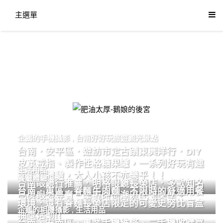
主選單
肥油太厚-鵝娘的後宮
企鵝的手機攝影
,
台南好好玩旅遊觀光景點
台南．安平區．遊訪市定古蹟東興洋行．DIY
皮革戒指、製作性格糖果罐，一系列好玩有趣
生活用品
的手作體驗，大人小孩不亦樂乎！！
餐廳體驗
台南眼鏡行推薦．明格眼鏡長榮店．多款知名
台南．東區．眷麵牛肉麵．不限時的舒適用餐
品牌眼鏡專賣．掌握時尚潮流配鏡美學。
環境．還有眷麵長榮店限定的可愛史努比盲盒
企鵝的相機攝影
,
生活用品
抽獎活動!!