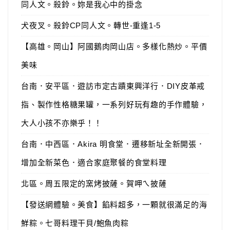
同人文。殺鈴。妳是我心中的掛念
犬夜叉。殺鈴CP同人文。轉世-重逢1-5
【高雄。岡山】阿國鵝肉岡山店。多樣化熱炒。平價
美味
台南．安平區．遊訪市定古蹟東興洋行．DIY皮革戒
指、製作性格糖果罐，一系列好玩有趣的手作體驗，
大人小孩不亦樂乎！！
台南．中西區．Akira 明食堂．遷移新址全新開張．
增加全新菜色．適合家庭聚餐的食堂料理
北區。周五限定的窯烤披薩。賀呷ㄟ披薩
【發送網體驗。美食】餡料超多，一顆就很滿足的海
鮮粽。七哥料理干貝/鮑魚肉粽