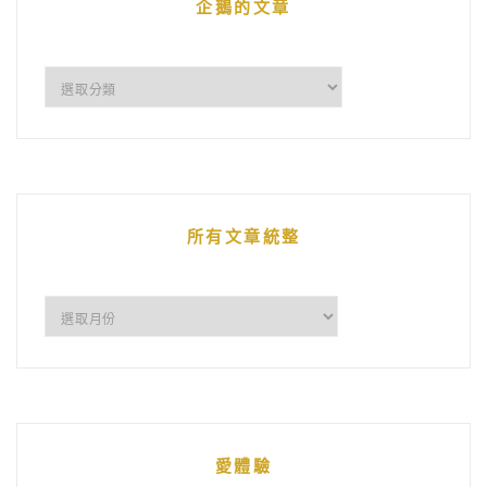
企鵝的文章
企
鵝
的
文
章
所有文章統整
所
有
文
章
統
愛體驗
整