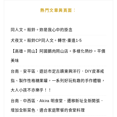
熱門文章與頁面︰
同人文。殺鈴。妳是我心中的掛念
犬夜叉。殺鈴CP同人文。轉世-重逢1-5
【高雄。岡山】阿國鵝肉岡山店。多樣化熱炒。平價
美味
台南．安平區．遊訪市定古蹟東興洋行．DIY皮革戒
指、製作性格糖果罐，一系列好玩有趣的手作體驗，
大人小孩不亦樂乎！！
台南．中西區．Akira 明食堂．遷移新址全新開張．
增加全新菜色．適合家庭聚餐的食堂料理