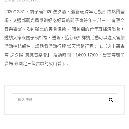
發佈於 2020-12-10
2020/12/31，關子嶺2020送夕陽，迎新歲跨年活動即將熱鬧登
場~ 交通部觀光局舉辦好吃好玩的關子嶺跨年三部曲， 有藝文
音樂饗宴、澎拜辦桌的美食佳餚、 嗨到翻的跨年直播演唱會，
邀請大家來關子嶺祈福、送舊、迎新歲!! 詳請活動可以進入官網
活動連結報名：請點看活動行程 當天活動行程： 1.【火山碧雲
寺 送夕陽 質感音樂會】 活動時間：14:00-17:00，碧雲寺廟前
廣場 來國定三級古蹟的火山碧 […]