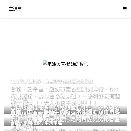
主選單
肥油太厚-鵝娘的後宮
企鵝的手機攝影
,
台南好好玩旅遊觀光景點
台南．安平區．遊訪市定古蹟東興洋行．DIY
皮革戒指、製作性格糖果罐，一系列好玩有趣
生活用品
的手作體驗，大人小孩不亦樂乎！！
餐廳體驗
台南眼鏡行推薦．明格眼鏡長榮店．多款知名
台南．東區．眷麵牛肉麵．不限時的舒適用餐
品牌眼鏡專賣．掌握時尚潮流配鏡美學。
環境．還有眷麵長榮店限定的可愛史努比盲盒
企鵝的相機攝影
,
生活用品
抽獎活動!!