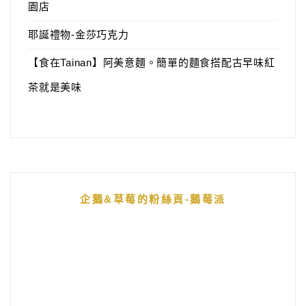
園店
耶誕禮物-金莎巧克力
【食在Tainan】阿美意麵。簡單的麵食搭配古早味紅
茶就是美味
企鵝&草莓的粉絲頁-鵝莓派