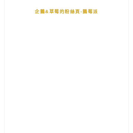
企鵝&草莓的粉絲頁-鵝莓派