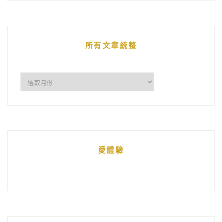
的
文
章
所有文章統整
所
有
文
章
統
愛體驗
整