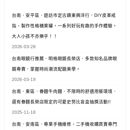
台南．安平區．遊訪市定古蹟東興洋行．DIY皮革戒
指、製作性格糖果罐，一系列好玩有趣的手作體驗，
大人小孩不亦樂乎！！
2026-03-28
台南眼鏡行推薦．明格眼鏡長榮店．多款知名品牌眼
鏡專賣．掌握時尚潮流配鏡美學。
2026-03-19
台南．東區．眷麵牛肉麵．不限時的舒適用餐環境．
還有眷麵長榮店限定的可愛史努比盲盒抽獎活動!!
2025-11-18
台南．安南區．專業手機維修、二手機收購買賣專門