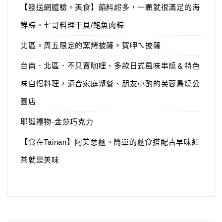
【發送網體驗。美食】餡料超多，一顆就很滿足的海
鮮粽。七哥料理干貝/鮑魚肉粽
北區。周五限定的窯烤披薩。賀呷ㄟ披薩
台南．北區．不只賣咖哩、多款日式風味串燒＆特色
味自慢料理，適合家庭聚餐、朋友小酌的芙蓉鳥燒公
園店
耶誕禮物-金莎巧克力
【食在Tainan】阿美意麵。簡單的麵食搭配古早味紅
茶就是美味