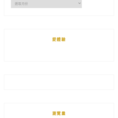
所
有
文
章
統
愛體驗
整
瀏覽量