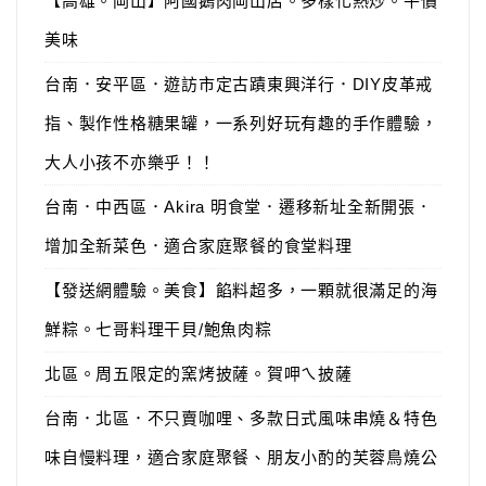
【高雄。岡山】阿國鵝肉岡山店。多樣化熱炒。平價
美味
台南．安平區．遊訪市定古蹟東興洋行．DIY皮革戒
指、製作性格糖果罐，一系列好玩有趣的手作體驗，
大人小孩不亦樂乎！！
台南．中西區．Akira 明食堂．遷移新址全新開張．
增加全新菜色．適合家庭聚餐的食堂料理
【發送網體驗。美食】餡料超多，一顆就很滿足的海
鮮粽。七哥料理干貝/鮑魚肉粽
北區。周五限定的窯烤披薩。賀呷ㄟ披薩
台南．北區．不只賣咖哩、多款日式風味串燒＆特色
味自慢料理，適合家庭聚餐、朋友小酌的芙蓉鳥燒公