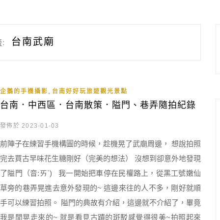
台南武廟
:
,
企鵝的手機攝影
台南好好玩旅遊觀光景點
台南．中西區．台南散策．隘門、巷弄隨拍紀錄
發佈於 2023-01-03
前陣子在練習手機構圖的時候，趁機晃了武廟周邊， 想說拍照
完去買古早味花生糖剛好（完美的想法） 沒想到卻意外地發現
了隘門（音:ㄞˋ) 我一開始把車停在民權路上，從黑工號嫩仙
草旁的巷弄晃進去意外發現的~ 這邊來往的人不多，剛好就順
手可以練習拍照。 隘門的典故有介紹，這邊就不介紹了，畢竟
我是閒晃走來的~ 就是看見古蹟的斑駁感覺得很美~拍照起來