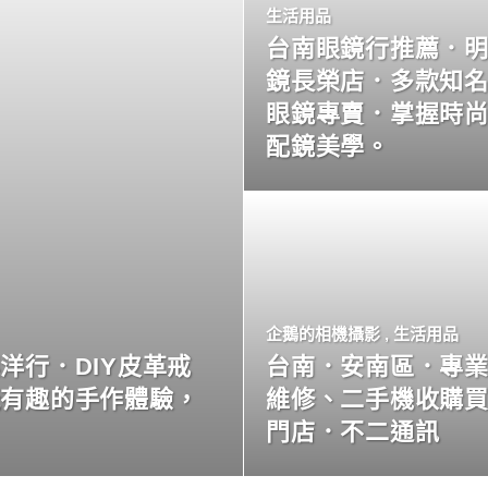
生活用品
台南眼鏡行推薦．
鏡長榮店．多款知
眼鏡專賣．掌握時
配鏡美學。
企鵝的相機攝影
,
生活用品
洋行．DIY皮革戒
台南．安南區．專
玩有趣的手作體驗，
維修、二手機收購
門店．不二通訊