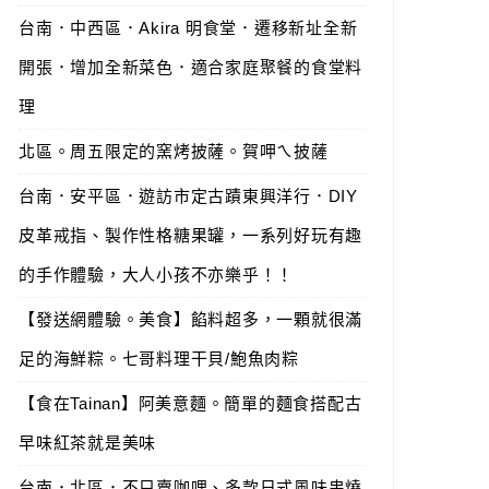
台南．中西區．Akira 明食堂．遷移新址全新
開張．增加全新菜色．適合家庭聚餐的食堂料
理
北區。周五限定的窯烤披薩。賀呷ㄟ披薩
台南．安平區．遊訪市定古蹟東興洋行．DIY
皮革戒指、製作性格糖果罐，一系列好玩有趣
的手作體驗，大人小孩不亦樂乎！！
【發送網體驗。美食】餡料超多，一顆就很滿
足的海鮮粽。七哥料理干貝/鮑魚肉粽
【食在Tainan】阿美意麵。簡單的麵食搭配古
早味紅茶就是美味
台南．北區．不只賣咖哩、多款日式風味串燒