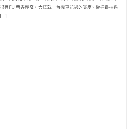
很有FU 巷弄極窄，大概就一台機車能過的寬度~ 從這邊拍過
[…]