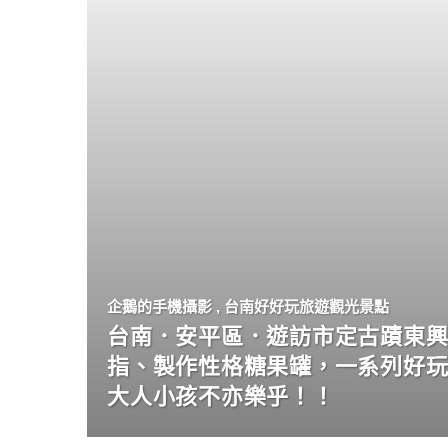
企鵝的手機攝影
,
台南好好玩旅遊觀光景點
台南．安平區．遊訪市定古蹟東興
指、製作性格糖果罐，一系列好
大人小孩不亦樂乎！！