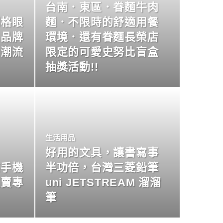
台南．東區．眷麵牛肉
明格眼
麵．不限時的舒適用餐
名品牌
環境．還有眷麵長榮店
尚潮流
限定的可愛史努比盲盒
抽獎活動!!
生活用品
好用的文具，讓書寫事
業手機
半功倍，台灣三菱鉛筆
買賣專
uni JETSTREAM 溜溜
筆