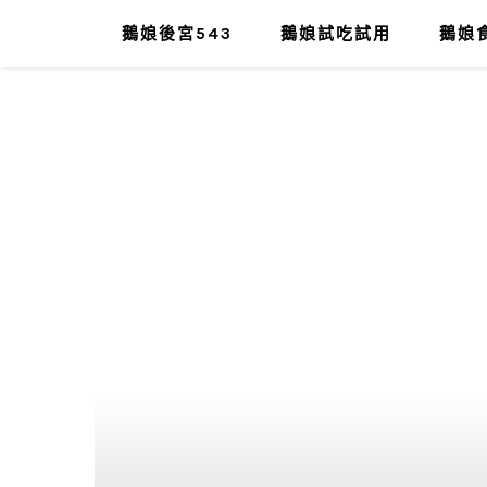
鵝娘後宮543
鵝娘試吃試用
鵝娘食
肥油太厚