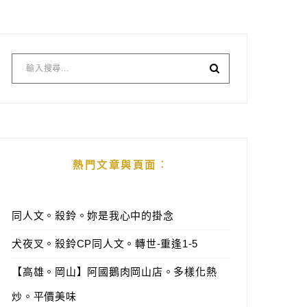
熱門文章與頁面︰
同人文。殺鈴。妳是我心中的掛念
犬夜叉。殺鈴CP同人文。轉世-重逢1-5
【高雄。岡山】阿國鵝肉岡山店。多樣化熱
炒。平價美味