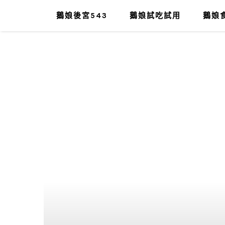
鵝娘後宮543
鵝娘試吃試用
鵝娘食
肥油太厚