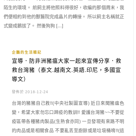
陌生的環境。 前飼主將他照料得很好，收編的那個周末，我
們便相約到他的獸醫院完成晶片的轉接。 所以飼主名稱就正
式變成鵝拔了。 然後狗狗 […]
企鵝的生活雜記
宣導．防非洲豬瘟大家一起來宣傳分享．救
救台灣豬（泰文.越南文.英語.印尼，多國宣
導文）
發佈於 2018-12-24
台灣的豬豬自己救!!(中央社製圖宣導) 近日來聞豬瘟色
變，希望大家勿忘口蹄疫的教訓!! 愛護台灣豬~~不要從
疫區帶各種豬肉製品(生熟食亦同) 一旦發現有來路不明
的肉品或是相關食品 不要亂丟至廚餘或是垃圾桶唷!!(這