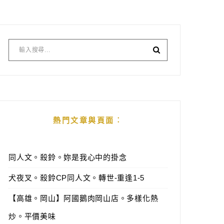
熱門文章與頁面︰
同人文。殺鈴。妳是我心中的掛念
犬夜叉。殺鈴CP同人文。轉世-重逢1-5
【高雄。岡山】阿國鵝肉岡山店。多樣化熱
炒。平價美味