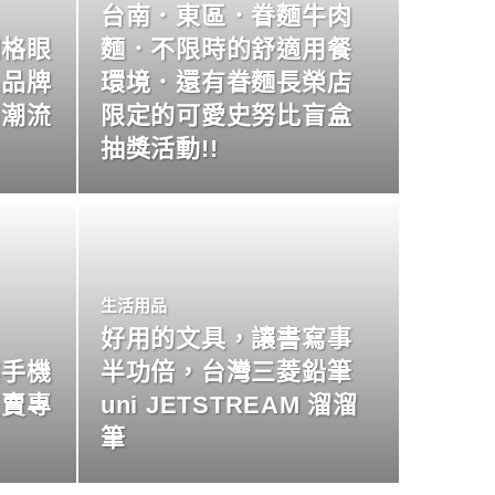
台南．東區．眷麵牛肉
明格眼
麵．不限時的舒適用餐
名品牌
環境．還有眷麵長榮店
尚潮流
限定的可愛史努比盲盒
抽獎活動!!
生活用品
好用的文具，讓書寫事
業手機
半功倍，台灣三菱鉛筆
買賣專
uni JETSTREAM 溜溜
筆