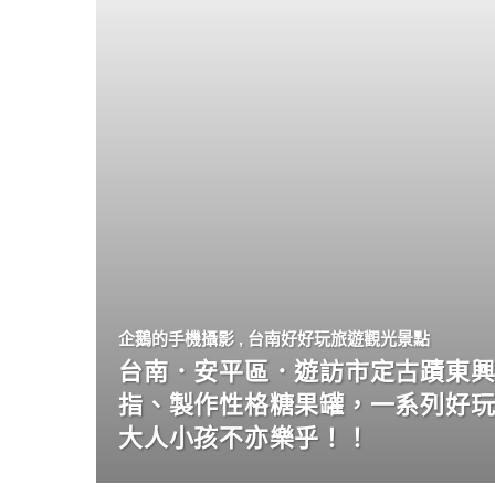
企鵝的手機攝影
,
台南好好玩旅遊觀光景點
台南．安平區．遊訪市定古蹟東興
指、製作性格糖果罐，一系列好
大人小孩不亦樂乎！！