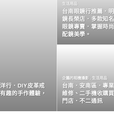
生活用品
台南眼鏡行推薦．
鏡長榮店．多款知
眼鏡專賣．掌握時
配鏡美學。
企鵝的相機攝影
,
生活用品
洋行．DIY皮革戒
台南．安南區．專
玩有趣的手作體驗，
維修、二手機收購
門店．不二通訊