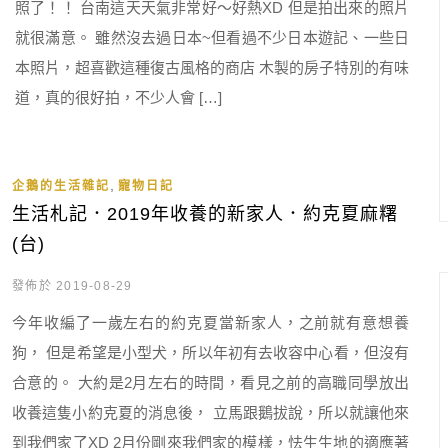
照了！！ 台南這天天氣非常好～好熱XD 但是拍出來的照片
就很滿意。 雖然沒去過日本~但看過不少日本遊記、一些日
本照片，超喜歡這種復古風格的商店 木製的房子特別的有味
道，真的很好拍，不少人會 […]
,
企鵝的生活雜記
寵物日記
生活札記．2019年收養的新家人．約克夏麻糬
(台)
發佈於 2019-08-29
今年收編了一歲左右的約克夏當新家人，之前就有意想養
狗， 但是希望是小型犬，所以年初有去收容中心看，但沒有
合意的。 大約是2月左右的時間，看見之前的高職同學放出
收養這隻小約克夏的消息後， 立馬跟鵝拔說，所以就讓他來
到我們家了XD 2月份剛來我們家的模樣，怯生生地的適應著