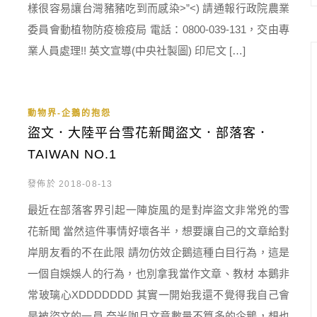
樣很容易讓台灣豬豬吃到而感染>”<) 請通報行政院農業
委員會動植物防疫檢疫局 電話：0800-039-131，交由專
業人員處理!! 英文宣導(中央社製圖) 印尼文 […]
動物界-企鵝的抱怨
盜文．大陸平台雪花新聞盜文．部落客．
TAIWAN NO.1
發佈於 2018-08-13
最近在部落客界引起一陣旋風的是對岸盜文非常兇的雪
花新聞 當然這件事情好壞各半，想要讓自己的文章給對
岸朋友看的不在此限 請勿仿效企鵝這種白目行為，這是
一個自娛娛人的行為，也別拿我當作文章、教材 本鵝非
常玻璃心XDDDDDDD 其實一開始我還不覺得我自己會
是被盜文的一員 奈米咖且文章數量不算多的企鵝，想也