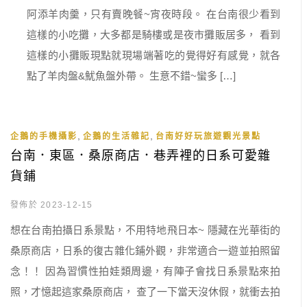
阿添羊肉羹，只有賣晚餐~宵夜時段。 在台南很少看到
這樣的小吃攤，大多都是騎樓或是夜市攤販居多， 看到
這樣的小攤販現點就現場端著吃的覺得好有感覺，就各
點了羊肉盤&魷魚盤外帶。 生意不錯~蠻多 […]
,
,
企鵝的手機攝影
企鵝的生活雜記
台南好好玩旅遊觀光景點
台南．東區．桑原商店．巷弄裡的日系可愛雜
貨鋪
發佈於 2023-12-15
想在台南拍攝日系景點，不用特地飛日本~ 隱藏在光華街的
桑原商店，日系的復古雜化鋪外觀，非常適合一遊並拍照留
念！！ 因為習慣性拍娃類周邊，有陣子會找日系景點來拍
照，才憶起這家桑原商店， 查了一下當天沒休假，就衝去拍