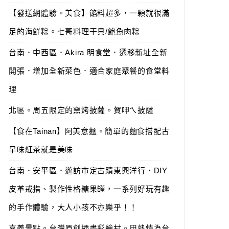
【發送網體驗。美食】餡料超多，一顆就很滿
足的海鮮粽。七哥料理干貝/鮑魚肉粽
台南．中西區．Akira 明食堂．遷移新址全新
開張．增加全新菜色．適合家庭聚餐的食堂料
理
北區。周五限定的窯烤披薩。賀呷ㄟ披薩
【食在Tainan】阿美意麵。簡單的麵食搭配古
早味紅茶就是美味
台南．安平區．遊訪市定古蹟東興洋行．DIY
皮革戒指、製作性格糖果罐，一系列好玩有趣
的手作體驗，大人小孩不亦樂乎！！
嘉義景點。台灣原創插畫彩繪村。用熱情為台