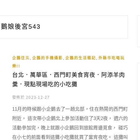
鵝娘後宮543
,
,
,
企鵝往北
企鵝的手機攝影
企鵝的生活雜記
外縣市吃喝玩
樂!!
台北．萬華區．西門町美食宵夜．阿添羊肉
羹．現點現場吃的小吃攤
發佈於 2023-12-27
11月的時候跟小企鵝去了一趟北部，住在熱鬧的西門町
附近， 這次帶小企鵝北上參加活動住了3天2夜， 週六的
活動參加完，晚上就跟小企鵝回到旅館周邊覓食， 碰巧
在小七的前面看到這攤小吃攤就買了當宵夜吃。 這攤叫