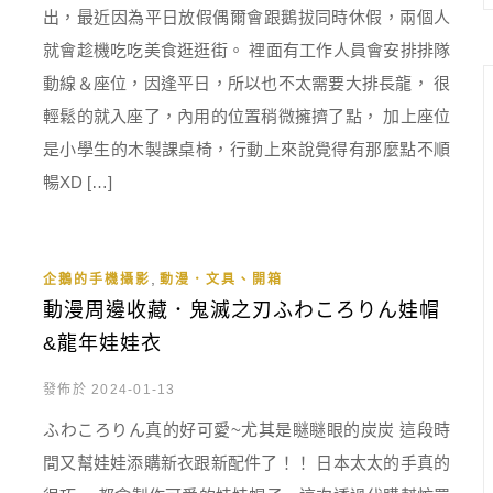
出，最近因為平日放假偶爾會跟鵝拔同時休假，兩個人
就會趁機吃吃美食逛逛街。 裡面有工作人員會安排排隊
動線＆座位，因逢平日，所以也不太需要大排長龍， 很
輕鬆的就入座了，內用的位置稍微擁擠了點， 加上座位
是小學生的木製課桌椅，行動上來說覺得有那麼點不順
暢XD […]
,
企鵝的手機攝影
動漫．文具、開箱
動漫周邊收藏．鬼滅之刃ふわころりん娃帽
&龍年娃娃衣
發佈於 2024-01-13
ふわころりん真的好可愛~尤其是瞇瞇眼的炭炭 這段時
間又幫娃娃添購新衣跟新配件了！！ 日本太太的手真的