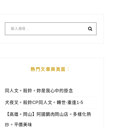
熱門文章與頁面︰
同人文。殺鈴。妳是我心中的掛念
犬夜叉。殺鈴CP同人文。轉世-重逢1-5
【高雄。岡山】阿國鵝肉岡山店。多樣化熱
炒。平價美味