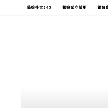
鵝娘後宮543
鵝娘試吃試用
鵝娘食
肥油太厚