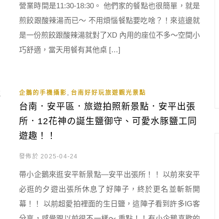
營業時間是11:30-18:30。 他們家的餐點也很簡單，就是
煎餃跟酸辣湯而已～ 不用煩惱餐點要吃啥？！來這邊就
是一份煎餃跟酸辣湯就對了XD 內用的座位不多～空間小
巧舒適，當天用餐有其他桌 […]
,
企鵝的手機攝影
台南好好玩旅遊觀光景點
台南．安平區．旅遊拍照新景點．安平出張
所．12花神の誕生鹽御守、可愛水豚鹽工同
遊趣！！
發佈於 2025-04-24
帶小企鵝來逛安平新景點—安平出張所！！ 以前來安平
必逛的夕遊出張所休息了好陣子，終於更名並斬新開
幕！！ 以前超愛拍裡面的生日鹽，這陣子看到許多IG客
分享，感覺跟以前很不一樣～ 重點！！有小企鵝喜歡的