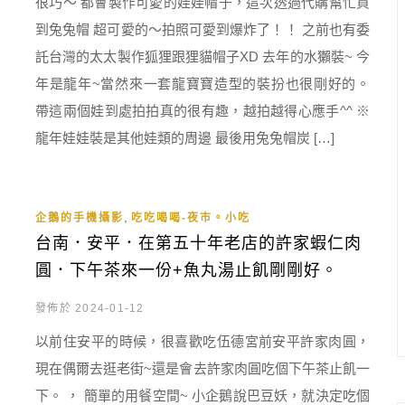
很巧～ 都會製作可愛的娃娃帽子，這次透過代購幫忙買
到兔兔帽 超可愛的～拍照可愛到爆炸了！！ 之前也有委
託台灣的太太製作狐狸跟狸貓帽子XD 去年的水獺裝~ 今
年是龍年~當然來一套龍寶寶造型的裝扮也很剛好的。
帶這兩個娃到處拍拍真的很有趣，越拍越得心應手^^ ※
龍年娃娃裝是其他娃類的周邊 最後用兔兔帽炭 […]
,
企鵝的手機攝影
吃吃喝喝-夜市。小吃
台南．安平．在第五十年老店的許家蝦仁肉
圓．下午茶來一份+魚丸湯止飢剛剛好。
發佈於 2024-01-12
以前住安平的時候，很喜歡吃伍德宮前安平許家肉圓，
現在偶爾去逛老街~還是會去許家肉圓吃個下午茶止飢一
下。 ， 簡單的用餐空間~ 小企鵝說巴豆妖，就決定吃個