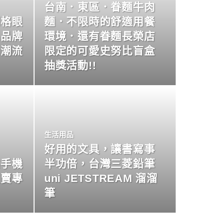
台南．東區．眷麵牛肉
明格眼
麵．不限時的舒適用餐
名品牌
環境．還有眷麵長榮店
尚潮流
限定的可愛史努比盲盒
抽獎活動!!
生活用品
好用的文具，讓書寫事
業手機
半功倍，台灣三菱鉛筆
買賣專
uni JETSTREAM 溜溜
筆