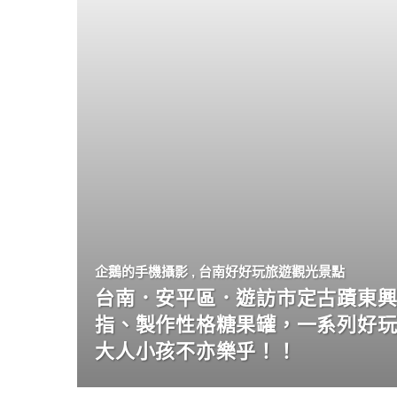
企鵝的手機攝影
,
台南好好玩旅遊觀光景點
台南．安平區．遊訪市定古蹟東興
指、製作性格糖果罐，一系列好
大人小孩不亦樂乎！！