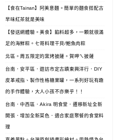
【食在Tainan】阿美意麵。簡單的麵食搭配古
早味紅茶就是美味
【發送網體驗。美食】餡料超多，一顆就很滿
足的海鮮粽。七哥料理干貝/鮑魚肉粽
北區。周五限定的窯烤披薩。賀呷ㄟ披薩
台南．安平區．遊訪市定古蹟東興洋行．DIY
皮革戒指、製作性格糖果罐，一系列好玩有趣
的手作體驗，大人小孩不亦樂乎！！
台南．中西區．Akira 明食堂．遷移新址全新
開張．增加全新菜色．適合家庭聚餐的食堂料
理
嘉義景點。台灣原創插畫彩繪村。用熱情為台