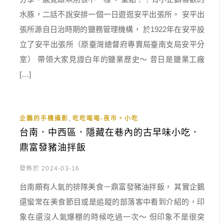
水豚，二話不說安排一個一日遊逛安平出張所。 安平出
張所源自日治時期的鹽務管理機構， 於1922年在安平設
立了安平出張所（原臺灣總督府專賣局臺南支局安平分
室） 帶領大家見證白年的鹽業歷史～ 昔日是鹽業工廠
[…]
,
企鵝的手機攝影
吃吃喝喝-夜市。小吃
台南．中西區．隱藏在巷內的古早味小吃．
鼎富發豬油拌飯
發佈於 2024-03-16
台南頗有人氣的排隊美食－鼎富發豬油拌飯， 其實企鵝
還蠻常在美食節目或是追蹤的部落客中看到介紹的，印
象在還沒人氣爆棚的時候吃過一次～ 但印象不是很突