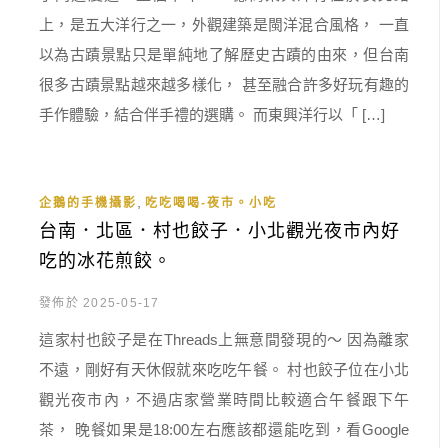
上，是五大洋行之一，外觀建築是閩洋混合風格， 一直
以為古蹟景點只是單純地了解歷史古蹟的由來，但台南
很多古蹟景點越來越多樣化， 甚至融合許多好玩有趣的
手作體驗，結合伴手禮的選購。 而東興洋行以「 […]
,
企鵝的手機攝影
吃吃喝喝-夜市。小吃
台南．北區．村也餃子．小北觀光夜市內好
吃的冰花煎餃。
發佈於 2025-05-17
這家村也餃子是在Threads上無意間發現的～ 因為離家
不遠，剛好有天休假就來吃吃午餐。 村也餃子位在小北
觀光夜市內，不過店家營業時間比較適合午餐跟下午
茶， 晚餐如果是18:00左右應該都還能吃到，看Google