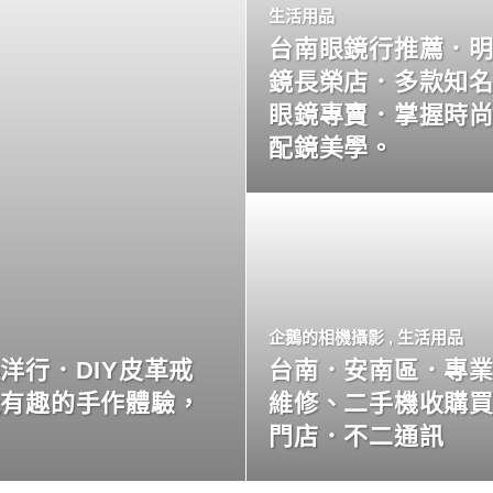
生活用品
台南眼鏡行推薦．
鏡長榮店．多款知
眼鏡專賣．掌握時
配鏡美學。
企鵝的相機攝影
,
生活用品
洋行．DIY皮革戒
台南．安南區．專
玩有趣的手作體驗，
維修、二手機收購
門店．不二通訊