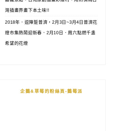
灣插畫界畫下本土味!!
2018年．逗陣踅普濟，2月3日~3月4日普濟花
燈市集熱鬧迎新春．2月10日．周六點燃千盞
希望的花燈
企鵝&草莓的粉絲頁-鵝莓派