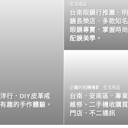
生活用品
台南眼鏡行推薦．
鏡長榮店．多款知
眼鏡專賣．掌握時
配鏡美學。
企鵝的相機攝影
,
生活用品
洋行．DIY皮革戒
台南．安南區．專
玩有趣的手作體驗，
維修、二手機收購
門店．不二通訊