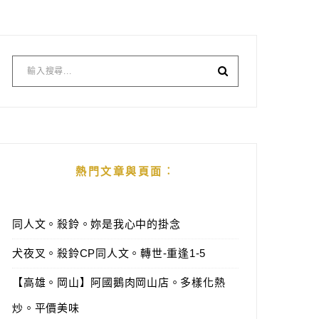
熱門文章與頁面︰
同人文。殺鈴。妳是我心中的掛念
犬夜叉。殺鈴CP同人文。轉世-重逢1-5
【高雄。岡山】阿國鵝肉岡山店。多樣化熱
炒。平價美味