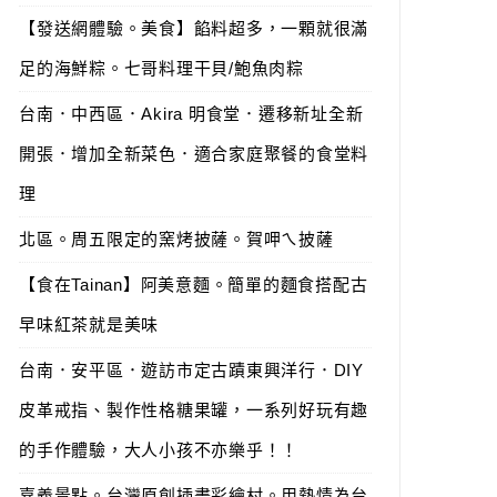
【發送網體驗。美食】餡料超多，一顆就很滿
足的海鮮粽。七哥料理干貝/鮑魚肉粽
台南．中西區．Akira 明食堂．遷移新址全新
開張．增加全新菜色．適合家庭聚餐的食堂料
理
北區。周五限定的窯烤披薩。賀呷ㄟ披薩
【食在Tainan】阿美意麵。簡單的麵食搭配古
早味紅茶就是美味
台南．安平區．遊訪市定古蹟東興洋行．DIY
皮革戒指、製作性格糖果罐，一系列好玩有趣
的手作體驗，大人小孩不亦樂乎！！
嘉義景點。台灣原創插畫彩繪村。用熱情為台