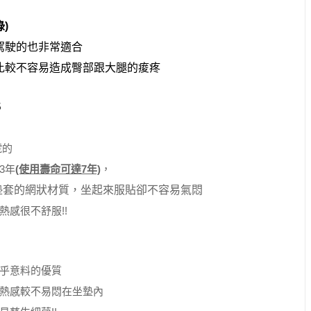
綠)
駕駛的也非常適合
比較不容易造成臀部跟大腿的痠疼
號的
3年
(使用壽命可達7年)
，
墊套的網狀材質，坐起來服貼卻不容易氣悶
感很不舒服!!
乎意料的優質
熱感較不易悶在坐墊內