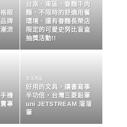
台南．東區．眷麵牛肉
明格眼
麵．不限時的舒適用餐
名品牌
環境．還有眷麵長榮店
尚潮流
限定的可愛史努比盲盒
抽獎活動!!
生活用品
好用的文具，讓書寫事
業手機
半功倍，台灣三菱鉛筆
買賣專
uni JETSTREAM 溜溜
筆