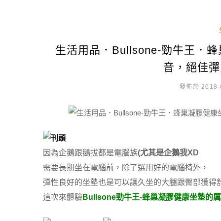
生活用品．Bullsone-勁牛
音，絕佳彈
發佈於 2018-
因為企鵝跟鵝拔都是電腦族
(尤其是企鵝我XD
需要長期坐在電腦前，除了選用好的電腦椅外，
彈性良好的坐墊也是可以讓久坐的大腿跟臀部獲得舒
這次來體驗
Bullsone
勁牛王-蜂巢凝膠健康坐墊的厲害