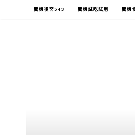
鵝娘後宮543
鵝娘試吃試用
鵝娘食
肥油太厚