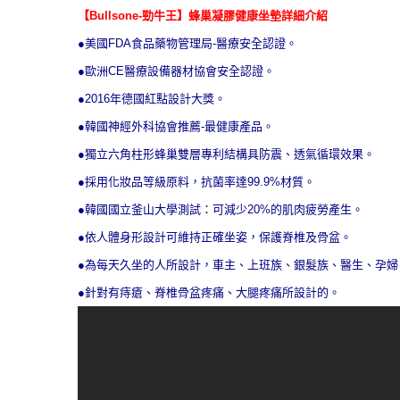
【Bullsone-勁牛王】蜂巢凝膠健康坐墊詳細介紹
●美國FDA食品藥物管理局-醫療安全認證。
●歐洲CE醫療設備器材協會安全認證。
●2016年德國紅點設計大獎。
●韓國神經外科協會推薦-最健康產品。
●獨立六角柱形蜂巢雙層專利結構具防震、透氣循環效果。
●採用化妝品等級原料，抗菌率達99.9%材質。
●韓國國立釜山大學測試：可減少20%的肌肉疲勞產生。
●依人體身形設計可維持正確坐姿，保護脊椎及骨盆。
●為每天久坐的人所設計，車主、上班族、銀髮族、醫生、孕婦
●針對有痔瘡、脊椎骨盆疼痛、大腿疼痛所設計的。