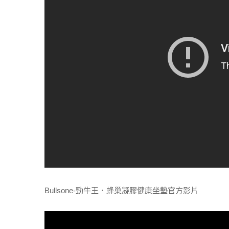
Bullsone-勁牛王．蜂巢凝膠健康坐墊官方影片