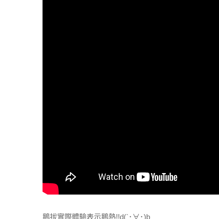
鵝拔實際體驗表示鵝熱!!d(`･∀･)b