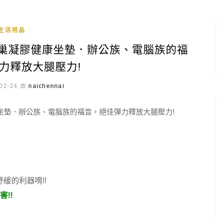
生活用品
王．蜂巢凝膠健康坐墊．辦公族、電腦族的福
力釋放大腿壓力!
02-24 由
naichennai
緩的利器唷!!
!!