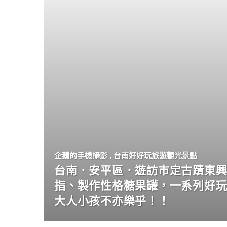
企鵝的手機攝影
,
台南好好玩旅遊觀光景點
台南．安平區．遊訪市定古蹟東興
指、製作性格糖果罐，一系列好
大人小孩不亦樂乎！！