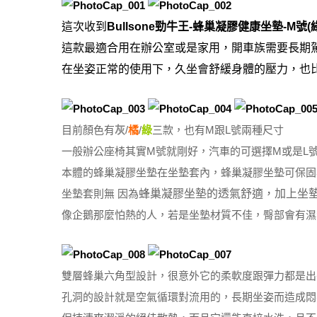
這次收到
Bullsone勁牛王-蜂巢凝膠健康坐墊-M號(
這款最適合用在辦公室或是家用，開車族需要長期
在坐姿正常的使用下，久坐會舒緩身體的壓力，也
目前顏色有
灰
/
橘
/
綠
三款，也有M跟L號兩種尺寸
一般辦公座椅其實M號就剛好，汽車的可選擇M或是L
本體的蜂巢凝膠坐墊在坐墊套內，蜂巢凝膠坐墊可保固
坐墊套則無 因為
蜂巢凝膠坐墊的透氣舒適，加上坐
像企鵝那麼怕熱的人，若是坐墊材質不佳，臀部會有濕熱
雙層蜂巢六角型設計，很意外它的柔軟度跟彈力都是出
孔洞的設計就是空氣循環對流用的，長期坐姿而造成悶