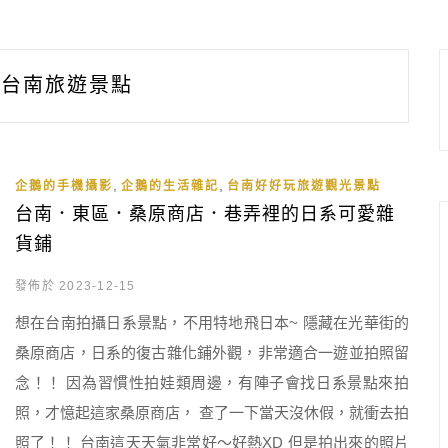
台南旅遊景點
,
,
企鵝的手機攝影
企鵝的生活雜記
台南好好玩旅遊觀光景點
台南．東區．桑原商店．巷弄裡的日系可愛雜
貨鋪
發佈於 2023-12-15
想在台南拍攝日系景點，不用特地飛日本~ 隱藏在光華街的
桑原商店，日系的復古雜化鋪外觀，非常適合一遊並拍照留
念！！ 因為習慣性拍娃類周邊，有陣子會找日系景點來拍
照，才憶起這家桑原商店， 查了一下當天沒休假，就衝去拍
照了！！ 台南這天天氣非常好～好熱XD 但是拍出來的照片