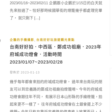
2023/01/16~2023/02/11 企鵝跟小企鵝於1/15日的白天就
先來拍過了~ 恰好那時候國華街的燈籠幾乎都處理完畢
了， 就只剩下 […]
,
企鵝的手機攝影
台南好好玩旅遊觀光景點
台南好好拍．中西區．鄭成功祖廟．2023年
府城成功燈會．活動時間
2023/01/07~2023/02/28
發佈於 2023-01-13
幾乎每年都會來拍的府城成功燈會， 過年來台南玩的朋
友可以到忠義路的鄭成功祖廟拍燈籠唷~ 今年的府城成
功燈會跟往年不同， 有展示日本山形縣的手繪燈籠，拍
起來更不一樣了。 往年府城成功燈會在土銀會擺上不少
燈籠~ 今年只有在靠近忠義路的停車格上放置而已，人