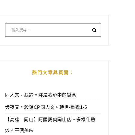
熱門文章與頁面︰
同人文。殺鈴。妳是我心中的掛念
犬夜叉。殺鈴CP同人文。轉世-重逢1-5
【高雄。岡山】阿國鵝肉岡山店。多樣化熱
炒。平價美味