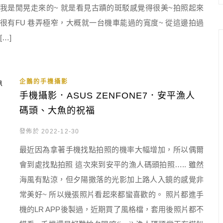
我是閒晃走來的~ 就是看見古蹟的斑駁感覺得很美~拍照起來
很有FU 巷弄極窄，大概就一台機車能過的寬度~ 從這邊拍過
[…]
企鵝的手機攝影
手機攝影．ASUS ZENFONE7．安平漁人
碼頭、大魚的祝福
發佈於 2022-12-30
最近因為拿著手機找點拍照的機率大幅增加，所以偶爾
會到處找點拍照 這次來到安平的漁人碼頭拍照….. 雖然
海風有點涼，但夕陽撒落的光影加上路人入鏡的感覺非
常美好~ 所以幾張照片看起來都蠻喜歡的。 照片都進手
機的LR APP後製過，近期買了風格檔，套用後照片都不