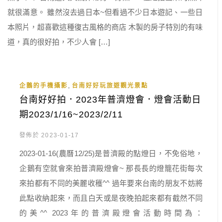
就很滿意。 雖然沒去過日本~但看過不少日本遊記、一些日
本照片，超喜歡這種復古風格的商店 木製的房子特別的有味
道，真的很好拍，不少人會 […]
,
企鵝的手機攝影
台南好好玩旅遊觀光景點
台南好好拍．2023年普濟燈會．燈會活動日
期2023/1/16~2023/2/11
發佈於 2023-01-17
2023-01-16(農曆12/25)是普濟殿的點燈日，不免俗地，
企鵝有空就會來拍普濟殿燈會~ 那長長的燈籠花街每次
來拍都有不同的美麗收穫^^ 過年要來台南的朋友不妨將
此點收納起來，而且白天或是夜晚拍起來都有截然不同
的美^^ 2023年的普濟殿燈會活動時間為：