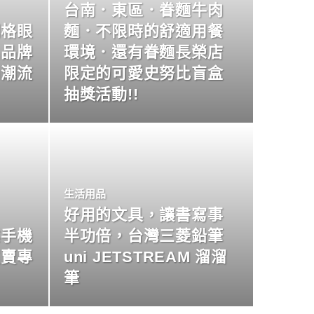
台南．東區．眷麵牛肉
明格眼
麵．不限時的舒適用餐
名品牌
環境．還有眷麵長榮店
尚潮流
限定的可愛史努比盲盒
抽獎活動!!
生活用品
好用的文具，讓書寫事
業手機
半功倍，台灣三菱鉛筆
買賣專
uni JETSTREAM 溜溜
筆