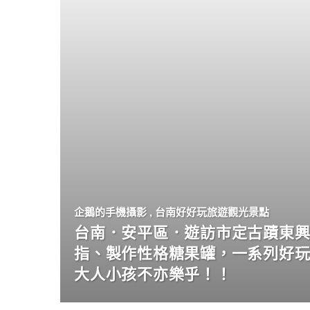
企鵝的手機攝影
,
台南好好玩旅遊觀光景點
台南．安平區．遊訪市定古蹟東興
指、製作性格糖果罐，一系列好
大人小孩不亦樂乎！！