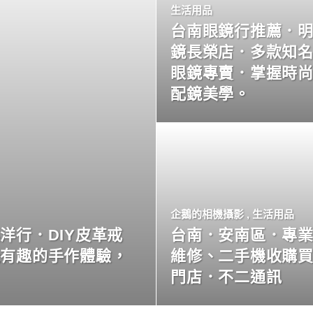
生活用品
台南眼鏡行推薦．
鏡長榮店．多款知
眼鏡專賣．掌握時
配鏡美學。
企鵝的相機攝影
,
生活用品
洋行．DIY皮革戒
台南．安南區．專
玩有趣的手作體驗，
維修、二手機收購
門店．不二通訊