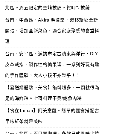
北區。周五限定的窯烤披薩。賀呷ㄟ披薩
台南．中西區．Akira 明食堂．遷移新址全新
開張．增加全新菜色．適合家庭聚餐的食堂料
理
台南．安平區．遊訪市定古蹟東興洋行．DIY
皮革戒指、製作性格糖果罐，一系列好玩有趣
的手作體驗，大人小孩不亦樂乎！！
【發送網體驗。美食】餡料超多，一顆就很滿
足的海鮮粽。七哥料理干貝/鮑魚肉粽
【食在Tainan】阿美意麵。簡單的麵食搭配古
早味紅茶就是美味
台南．北區．不只賣咖哩、多款日式風味串燒