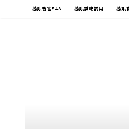
鵝娘後宮543
鵝娘試吃試用
鵝娘食
肥油太厚