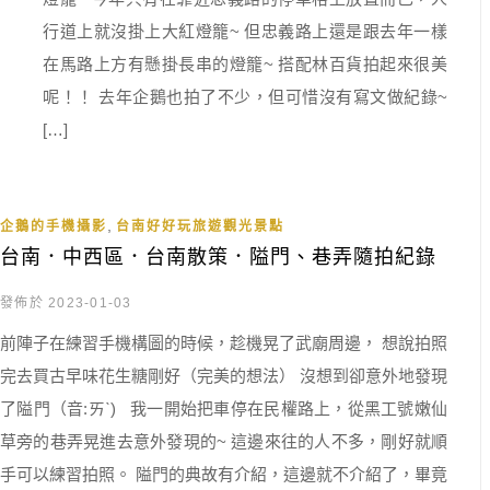
行道上就沒掛上大紅燈籠~ 但忠義路上還是跟去年一樣
在馬路上方有懸掛長串的燈籠~ 搭配林百貨拍起來很美
呢！！ 去年企鵝也拍了不少，但可惜沒有寫文做紀錄~
[…]
,
企鵝的手機攝影
台南好好玩旅遊觀光景點
台南．中西區．台南散策．隘門、巷弄隨拍紀錄
發佈於 2023-01-03
前陣子在練習手機構圖的時候，趁機晃了武廟周邊， 想說拍照
完去買古早味花生糖剛好（完美的想法） 沒想到卻意外地發現
了隘門（音:ㄞˋ) 我一開始把車停在民權路上，從黑工號嫩仙
草旁的巷弄晃進去意外發現的~ 這邊來往的人不多，剛好就順
手可以練習拍照。 隘門的典故有介紹，這邊就不介紹了，畢竟