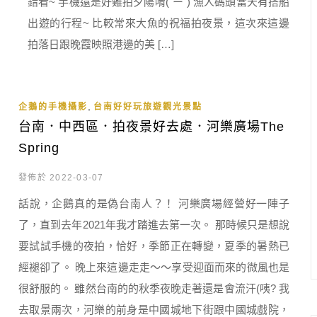
錯看~ 手機還是好難拍夕陽唷(´ー`) 漁人碼頭當天有搭船
出遊的行程~ 比較常來大魚的祝福拍夜景，這次來這邊
拍落日跟晚霞映照港邊的美 […]
,
企鵝的手機攝影
台南好好玩旅遊觀光景點
台南．中西區．拍夜景好去處．河樂廣場The
Spring
發佈於 2022-03-07
話說，企鵝真的是偽台南人？！ 河樂廣場經營好一陣子
了，直到去年2021年我才踏進去第一次。 那時候只是想說
要試試手機的夜拍，恰好，季節正在轉變，夏季的暑熱已
經褪卻了。 晚上來這邊走走～～享受迎面而來的微風也是
很舒服的。 雖然台南的的秋季夜晚走著還是會流汗(咦? 我
去取景兩次，河樂的前身是中國城地下街跟中國城戲院，