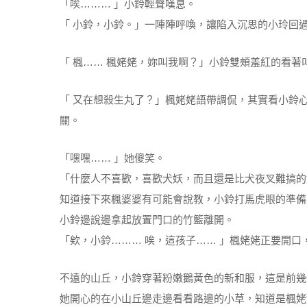
「唉……… 」小鈴輕聲嘆息。
「 小鈴，小鈴。」一陣陣呼喚，讓陷入沉思的小玲回
「 楓…… 楓姥姥，妳叫我啊？」小鈴雙頰羞紅的看著
「 又在想殺生丸了？」楓姥姥語帶調侃，其實看小鈴
關。
「嘿嘿…… 」她傻笑。
「什麼人不喜歡，喜歡犬妖，而且還是比犬夜叉難搞的
知道接下來楓婆婆有可能會說教，小鈴打馬虎眼的準備
小鈴邊說邊拿起放置門口的竹籃離開。
「欸，小鈴……… 唉，這孩子…… 」楓姥姥正要開口
不遠的山丘，小鈴穿著粉嫩鵝黃色的新和服，這是前幾
她開心的在小山丘邊走邊看看路邊的小草，知道是楓姥