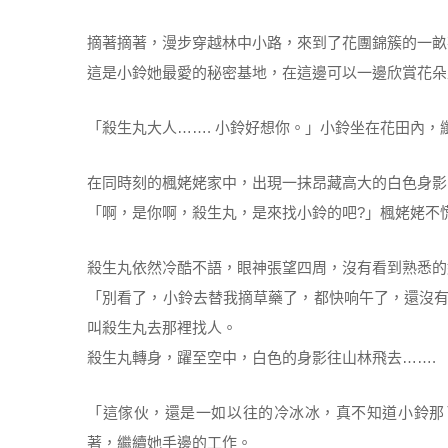
摘著摘著，漫步穿越林中小路，來到了花團錦簇的一畝花
這是小鈴她最愛的秘密基地，在這邊可以一邊欣賞花朵
「殺生丸大人……. 小鈴好想你。」小鈴坐在花田內
在同時刻的楓姥姥家中，出現一抹昂藏高大的白色身影
「啊，是你啊，殺生丸，是來找小鈴的吧?」楓姥姥不
殺生丸依然冷酷不語，眼神張望四周，沒有看到熟悉的
「別看了，小鈴去替我摘草藥了，都快响午了，還沒
叫殺生丸去那裡找人。
殺生丸轉身，躍至空中，白色的身影往山林飛去…….
「這傢伙，還是一如以往的冷冰冰，真不知道小鈴那
著，繼續她手邊的工作。