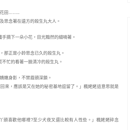
田……..
及思念著在遠方的殺生丸大人。
，纖手摘下一朵小花，目光黯然的細喃著。
，那正是小鈴思念已久的殺生丸。
慌不忙的看著一臉清冷的殺生丸。
嬌嫩身影，不禁眉頭深鎖。
有回來，應該是又在她的秘密基地逗留了。」楓姥姥這意思就是
丫頭喜歡他哪裡?至少犬夜叉還比較有人性些。」楓姥姥碎念