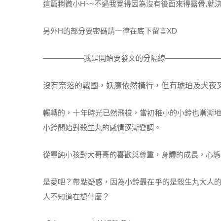
這篇稍微小H~~不過我覺得因為沒有後面來得露骨,就決
另外H的部分要密碼請一律在底下留言XD
—————–我是開始要發文的分隔線———————–
沒有奈落的戰國，妖魔依然橫行，但有琥珀及犬夜
輾轉的，十年時光已然飛梭，當初稚小的小鈴也漸漸
小鈴開始對殺生丸的感情逐漸變調。
從單純小孩對大哥哥的喜歡與尊重，身體的成長，心態
是愛吧？帶點疑惑，因為小鈴最在乎的是殺生丸大人
人不知道在想什麼？