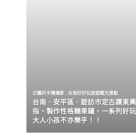
企鵝的手機攝影
,
台南好好玩旅遊觀光景點
台南．安平區．遊訪市定古蹟東興
指、製作性格糖果罐，一系列好
大人小孩不亦樂乎！！