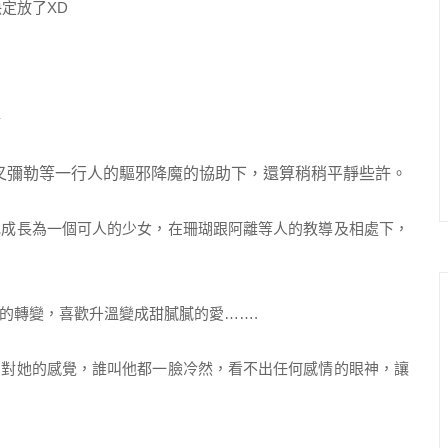
定放了XD
叉彌勒等一行人的驅邪降魔的協助下，還算稍稍平靜些許。
地成長為一個可人的少女，在珊瑚跟阿離等人的教導及相處下，
的轉變，喜歡升溫變成甜膩膩的愛…….
的對她的感覺，誰叫他都一臉冷然，看不出任何感情的眼神，讓