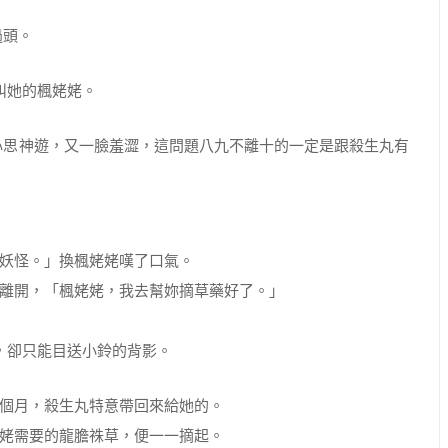
過頭。
叫她的楓姥姥。
心思神遊，又一臉羞澀，這問題八九不離十的一定是跟殺生丸有
妖怪。」換楓姥姥嘆了口氣。
離開，「楓姥姥，我去幫妳摘草藥好了。」
，卻只能目送小鈴的背影。
個月，殺生丸特意帶回來給她的。
姥需要的龍膽祩草，便一一摘起。