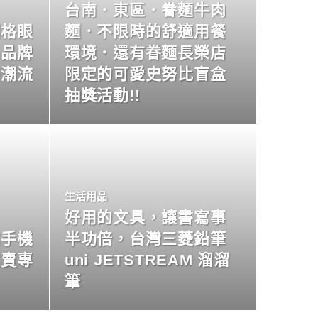
台南．東區．眷麵牛肉
明格眼
麵．不限時的舒適用餐
名品牌
環境．還有眷麵長榮店
尚潮流
限定的可愛史努比盲盒
抽獎活動!!
生活用品
好用的文具，讓書寫事
業手機
半功倍，台灣三菱鉛筆
買賣專
uni JETSTREAM 溜溜
筆