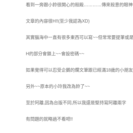
看到一旁跟小鈴很開心的殺殿…………傳來殺意的眼神(
文章的內容很H!!(至少我認為XD)
其實腦海中一直有很多東西可以寫~~但常常要提筆或是
H的部分會鎖上~~會設密碼~~
如果覺得可以忍受企鵝的爛文筆跟已經滿18歲的小朋友
另外~~原本的小玲我改為鈴了~~
至於阿離,因為台版不同,所以我還是堅持寫阿離兩字
有問題的就略過不看吧!!