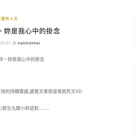
動漫同人文
。妳是我心中的掛念
05-01 由
naichennai
效的持續靈感,感覺文章很容易就死文XD
上殺生丸跟小鈴這對…….