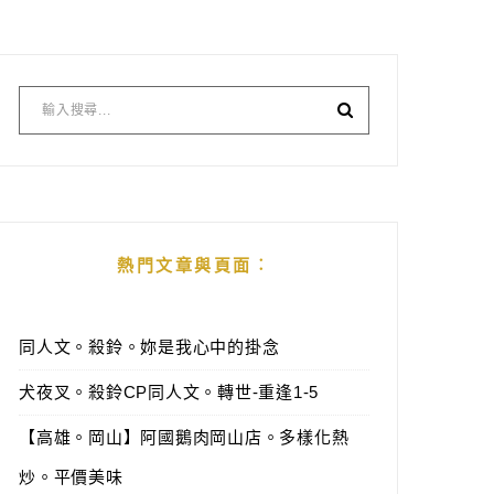
熱門文章與頁面︰
同人文。殺鈴。妳是我心中的掛念
犬夜叉。殺鈴CP同人文。轉世-重逢1-5
【高雄。岡山】阿國鵝肉岡山店。多樣化熱
炒。平價美味