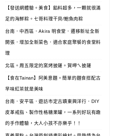
【發送網體驗。美食】餡料超多，一顆就很滿
足的海鮮粽。七哥料理干貝/鮑魚肉粽
台南．中西區．Akira 明食堂．遷移新址全新
開張．增加全新菜色．適合家庭聚餐的食堂料
理
北區。周五限定的窯烤披薩。賀呷ㄟ披薩
【食在Tainan】阿美意麵。簡單的麵食搭配古
早味紅茶就是美味
台南．安平區．遊訪市定古蹟東興洋行．DIY
皮革戒指、製作性格糖果罐，一系列好玩有趣
的手作體驗，大人小孩不亦樂乎！！
嘉義景點。台灣原創插畫彩繪村。用熱情為台