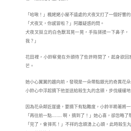
「哈啾！」楓姥姥小屋不遠處的犬夜叉打了一個好響的
「犬夜叉，你感冒啦？」阿離疑惑的問。
犬夜叉挺立的白色獸耳晃一晃，手指搓揉一下鼻子，
我？」
花田裡，小鈴察覺在外頭待了些許時間了，起身欲回
芒。
她小心翼翼的趨向前，發現是一朵帶點銀光的奇異花朵
小鈴心中浮起摘下他並送給殺生丸的念頭，步伐緩緩地
因為花朵鄰近崖邊，要摘下有點難度，小鈴半跪著將一
「再往前一點……. 啊，摘到了！」她心喜，卻忽略了
「完了，會摔死！」不祥的念頭湧上心頭，此時殺生