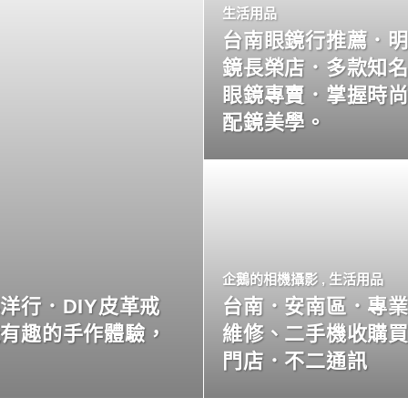
生活用品
台南眼鏡行推薦．
鏡長榮店．多款知
眼鏡專賣．掌握時
配鏡美學。
企鵝的相機攝影
,
生活用品
洋行．DIY皮革戒
台南．安南區．專
玩有趣的手作體驗，
維修、二手機收購
門店．不二通訊