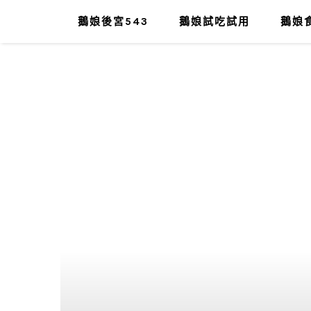
鵝娘後宮543
鵝娘試吃試用
鵝娘食
肥油太厚