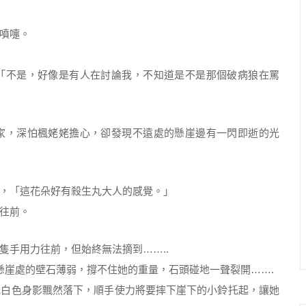
噴嚏。
「不是，好像是有人在討論我，不知道是不是那個破病狼在罵
家，深怕楓姥姥擔心，卻發現不遠處的懸崖邊有一閃即逝的光
，「這花朵好有殺生丸大人的感覺。」
往前。
隻手用力往前，但始終無法摘到……..
懸崖處的壁石薄弱，撐不住她的重量，石頭碰地一聲裂開…….
丸白色身影飄然落下，順手使力將要摔下崖下的小鈴托起，讓她