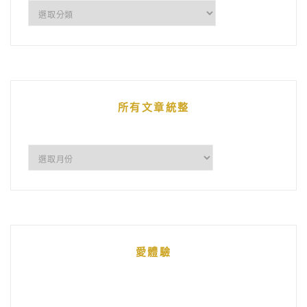
企
鵝
的
文
章
所有文章統整
所
有
文
章
統
愛體驗
整