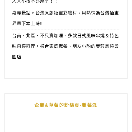
大人小孩不亦樂乎！！
嘉義景點。台灣原創插畫彩繪村。用熱情為台灣插畫
界畫下本土味!!
台南．北區．不只賣咖哩、多款日式風味串燒＆特色
味自慢料理，適合家庭聚餐、朋友小酌的芙蓉鳥燒公
園店
企鵝&草莓的粉絲頁-鵝莓派