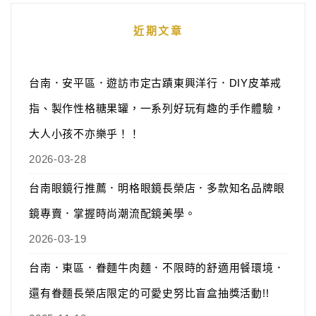
近期文章
台南．安平區．遊訪市定古蹟東興洋行．DIY皮革戒
指、製作性格糖果罐，一系列好玩有趣的手作體驗，
大人小孩不亦樂乎！！
2026-03-28
台南眼鏡行推薦．明格眼鏡長榮店．多款知名品牌眼
鏡專賣．掌握時尚潮流配鏡美學。
2026-03-19
台南．東區．眷麵牛肉麵．不限時的舒適用餐環境．
還有眷麵長榮店限定的可愛史努比盲盒抽獎活動!!