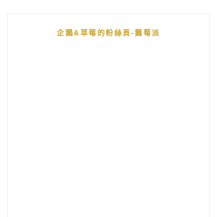
企鵝&草莓的粉絲頁-鵝莓派