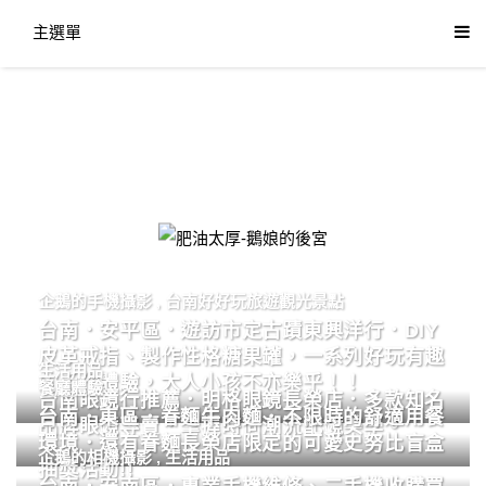
主選單
肥油太厚-鵝娘的後宮
企鵝的手機攝影
,
台南好好玩旅遊觀光景點
台南．安平區．遊訪市定古蹟東興洋行．DIY
皮革戒指、製作性格糖果罐，一系列好玩有趣
生活用品
的手作體驗，大人小孩不亦樂乎！！
餐廳體驗
台南眼鏡行推薦．明格眼鏡長榮店．多款知名
台南．東區．眷麵牛肉麵．不限時的舒適用餐
品牌眼鏡專賣．掌握時尚潮流配鏡美學。
環境．還有眷麵長榮店限定的可愛史努比盲盒
企鵝的相機攝影
,
生活用品
抽獎活動!!