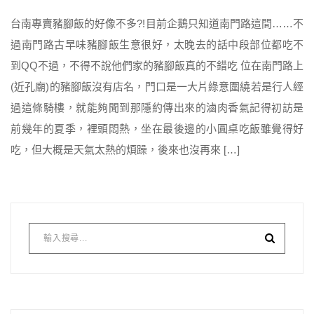
台南專賣豬腳飯的好像不多?!目前企鵝只知道南門路這間……不
過南門路古早味豬腳飯生意很好，太晚去的話中段部位都吃不
到QQ不過，不得不說他們家的豬腳飯真的不錯吃 位在南門路上
(近孔廟)的豬腳飯沒有店名，門口是一大片綠意圍繞若是行人經
過這條騎樓，就能夠聞到那隱約傳出來的滷肉香氣記得初訪是
前幾年的夏季，裡頭悶熱，坐在最後邊的小圓桌吃飯雖覺得好
吃，但大概是天氣太熱的煩躁，後來也沒再來 […]