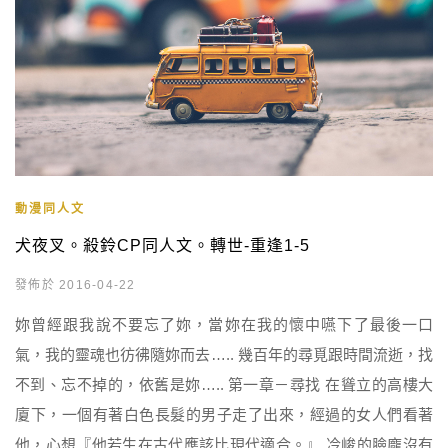
動漫同人文
犬夜叉。殺鈴CP同人文。轉世-重逢1-5
發佈於 2016-04-22
妳曾經跟我說不要忘了妳，當妳在我的懷中嚥下了最後一口
氣，我的靈魂也彷彿隨妳而去….. 幾百年的尋覓跟時間流逝，找
不到、忘不掉的，依舊是妳….. 第一章－尋找 在聳立的高樓大
廈下，一個有著白色長髮的男子走了出來，經過的女人們看著
他，心想『他若生在古代應該比現代適合。』 冷峻的臉龐沒有