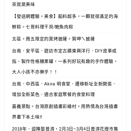
茶就是美味
【發送網體驗。美食】餡料超多，一顆就很滿足的海
鮮粽。七哥料理干貝/鮑魚肉粽
北區。周五限定的窯烤披薩。賀呷ㄟ披薩
台南．安平區．遊訪市定古蹟東興洋行．DIY皮革戒
指、製作性格糖果罐，一系列好玩有趣的手作體驗，
大人小孩不亦樂乎！！
台南．中西區．Akira 明食堂．遷移新址全新開張．
增加全新菜色．適合家庭聚餐的食堂料理
嘉義景點。台灣原創插畫彩繪村。用熱情為台灣插畫
界畫下本土味!!
2018年．逗陣踅普濟，2月3日~3月4日普濟花燈市集