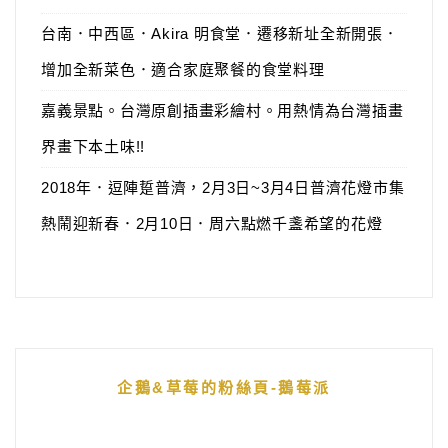
台南．中西區．Akira 明食堂．遷移新址全新開張．
增加全新菜色．適合家庭聚餐的食堂料理
嘉義景點。台灣原創插畫彩繪村。用熱情為台灣插畫
界畫下本土味!!
2018年．逗陣踅普濟，2月3日~3月4日普濟花燈市集
熱鬧迎新春．2月10日．周六點燃千盞希望的花燈
企鵝&草莓的粉絲頁-鵝莓派