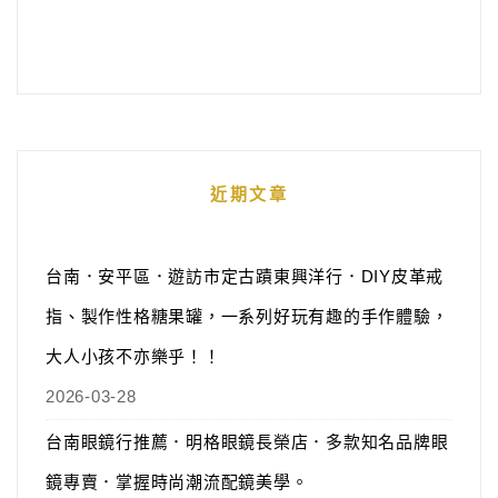
近期文章
台南．安平區．遊訪市定古蹟東興洋行．DIY皮革戒
指、製作性格糖果罐，一系列好玩有趣的手作體驗，
大人小孩不亦樂乎！！
2026-03-28
台南眼鏡行推薦．明格眼鏡長榮店．多款知名品牌眼
鏡專賣．掌握時尚潮流配鏡美學。