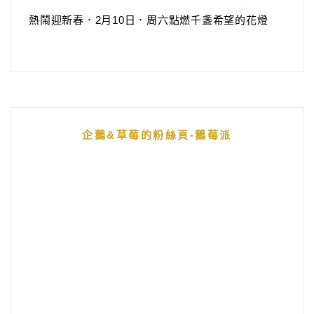
熱鬧迎新春．2月10日．周六點燃千盞希望的花燈
企鵝&草莓的粉絲頁-鵝莓派