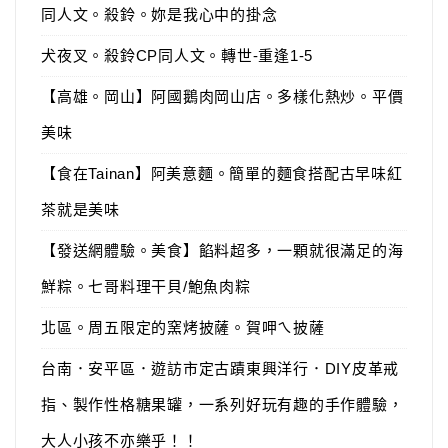
同人文。殺鈴。妳是我心中的掛念
犬夜叉。殺鈴CP同人文。轉世-重逢1-5
【高雄。岡山】阿國鵝肉岡山店。多樣化熱炒。平價
美味
【食在Tainan】阿美意麵。簡單的麵食搭配古早味紅
茶就是美味
【發送網體驗。美食】餡料超多，一顆就很滿足的海
鮮粽。七哥料理干貝/鮑魚肉粽
北區。周五限定的窯烤披薩。賀呷ㄟ披薩
台南．安平區．遊訪市定古蹟東興洋行．DIY皮革戒
指、製作性格糖果罐，一系列好玩有趣的手作體驗，
大人小孩不亦樂乎！！