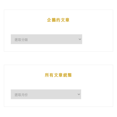
企鵝的文章
企
鵝
的
文
章
所有文章統整
所
有
文
章