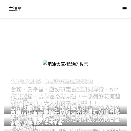
主選單
肥油太厚-鵝娘的後宮
企鵝的手機攝影
,
台南好好玩旅遊觀光景點
台南．安平區．遊訪市定古蹟東興洋行．DIY
皮革戒指、製作性格糖果罐，一系列好玩有趣
生活用品
的手作體驗，大人小孩不亦樂乎！！
餐廳體驗
台南眼鏡行推薦．明格眼鏡長榮店．多款知名
台南．東區．眷麵牛肉麵．不限時的舒適用餐
品牌眼鏡專賣．掌握時尚潮流配鏡美學。
環境．還有眷麵長榮店限定的可愛史努比盲盒
企鵝的相機攝影
,
生活用品
抽獎活動!!