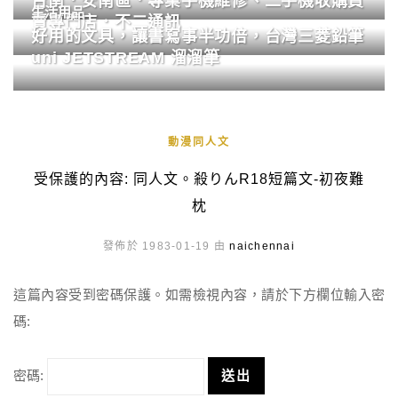
台南．安南區．專業手機維修、二手機收購買
生活用品
賣專門店．不二通訊
好用的文具，讓書寫事半功倍，台灣三菱鉛筆
uni JETSTREAM 溜溜筆
動漫同人文
受保護的內容: 同人文。殺りんR18短篇文-初夜難
枕
發佈於 1983-01-19 由
naichennai
這篇內容受到密碼保護。如需檢視內容，請於下方欄位輸入密
碼:
密碼: