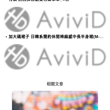
加大碼裙子 日韓系簡約休閒棉麻感中長半身裙(M-2XL)【XMS54038】＊艾美時尚(現+預)
相關文章