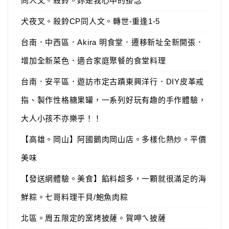
同人文。殺鈴。妳是我心中的掛念
犬夜叉。殺鈴CP同人文。轉世-重逢1-5
台南．中西區．Akira 明食堂．遷移新址全新開張．
增加全新菜色．適合家庭聚餐的食堂料理
台南．安平區．遊訪市定古蹟東興洋行．DIY皮革戒
指、製作性格糖果罐，一系列好玩有趣的手作體驗，
大人小孩不亦樂乎！！
【高雄。岡山】阿國鵝肉岡山店。多樣化熱炒。平價
美味
【發送網體驗。美食】餡料超多，一顆就很滿足的海
鮮粽。七哥料理干貝/鮑魚肉粽
北區。周五限定的窯烤披薩。賀呷ㄟ披薩