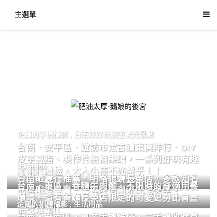
主選單
肥油太厚-鵝娘的後宮
企鵝的手機攝影
,
台南好好玩旅遊觀光景點
台南．安平區．遊訪市定古蹟東興洋行．DIY
皮革戒指、製作性格糖果罐，一系列好玩有趣
生活用品
的手作體驗，大人小孩不亦樂乎！！
餐廳體驗
台南眼鏡行推薦．明格眼鏡長榮店．多款知名
台南．東區．眷麵牛肉麵．不限時的舒適用餐
品牌眼鏡專賣．掌握時尚潮流配鏡美學。
環境．還有眷麵長榮店限定的可愛史努比盲盒
企鵝的相機攝影
,
生活用品
抽獎活動!!