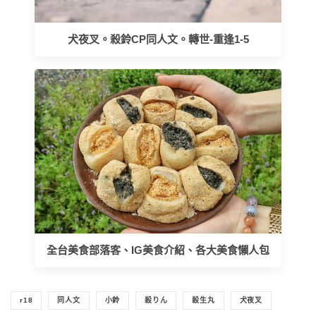
犬夜叉。殺鈴CP同人文。轉世-重逢1-5
全台美食部落客、IG美食介紹、各大美食懶人包
r18
同人文
小鈴
殺りん
殺生丸
犬夜叉