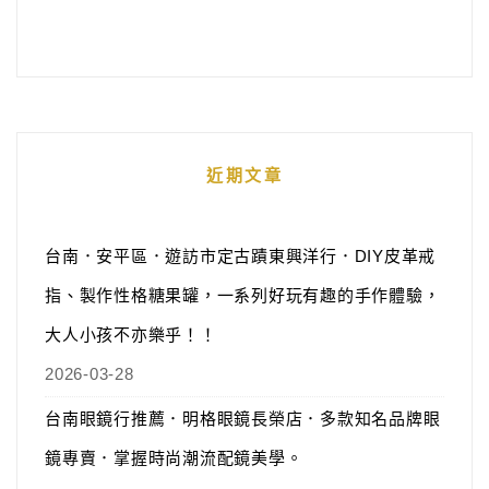
近期文章
台南．安平區．遊訪市定古蹟東興洋行．DIY皮革戒
指、製作性格糖果罐，一系列好玩有趣的手作體驗，
大人小孩不亦樂乎！！
2026-03-28
台南眼鏡行推薦．明格眼鏡長榮店．多款知名品牌眼
鏡專賣．掌握時尚潮流配鏡美學。