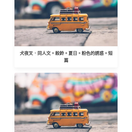
犬夜叉．同人文。殺鈴。夏日。粉色的誘惑。短
篇