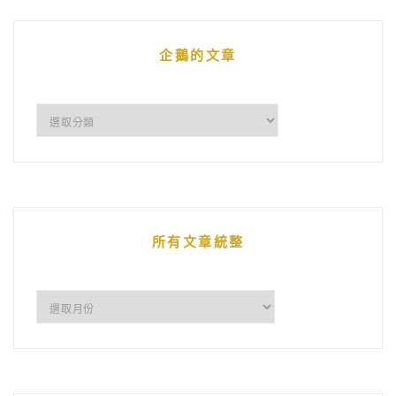
企鵝的文章
企
鵝
的
文
章
所有文章統整
所
有
文
章