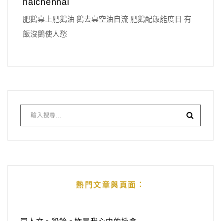
naichennai
肥鵝桌上肥鵝油 鵝去桌空油自流 肥鵝配飯能度日 有
飯沒鵝使人愁
熱門文章與頁面︰