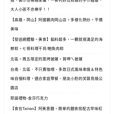
指、製作性格糖果罐，一系列好玩有趣的手作體驗，
大人小孩不亦樂乎！！
【高雄。岡山】阿國鵝肉岡山店。多樣化熱炒。平價
美味
【發送網體驗。美食】餡料超多，一顆就很滿足的海
鮮粽。七哥料理干貝/鮑魚肉粽
北區。周五限定的窯烤披薩。賀呷ㄟ披薩
台南．北區．不只賣咖哩、多款日式風味串燒＆特色
味自慢料理，適合家庭聚餐、朋友小酌的芙蓉鳥燒公
園店
耶誕禮物-金莎巧克力
【食在Tainan】阿美意麵。簡單的麵食搭配古早味紅