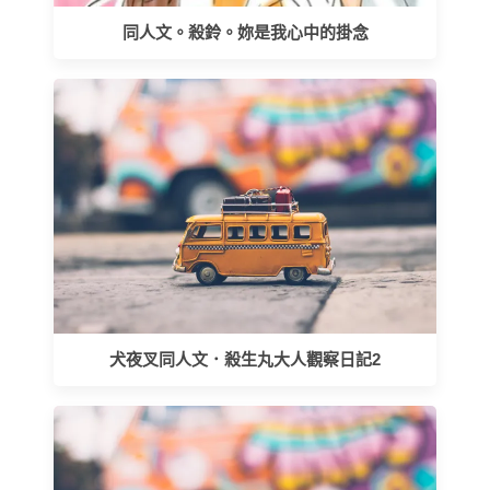
同人文。殺鈴。妳是我心中的掛念
犬夜叉同人文．殺生丸大人觀察日記2