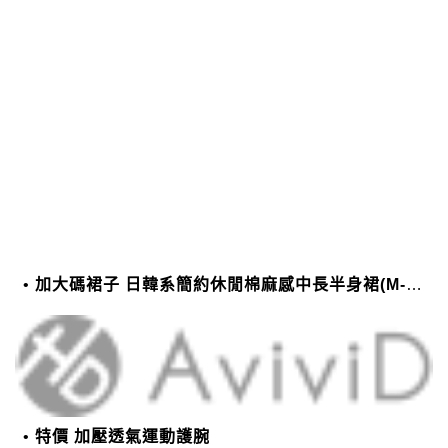
加大碼裙子 日韓系簡約休閒棉麻感中長半身裙(M-2XL)【XMS54038】＊艾美時尚(現+預)
特價 加壓透氣運動護腕