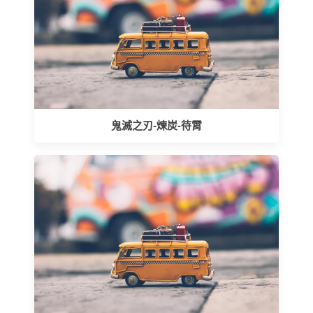
鬼滅之刃-煉炭-待霄