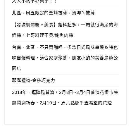
大人小孩不亦樂乎！！
北區。周五限定的窯烤披薩。賀呷ㄟ披薩
【發送網體驗。美食】餡料超多，一顆就很滿足的海
鮮粽。七哥料理干貝/鮑魚肉粽
台南．北區．不只賣咖哩、多款日式風味串燒＆特色
味自慢料理，適合家庭聚餐、朋友小酌的芙蓉鳥燒公
園店
耶誕禮物-金莎巧克力
2018年．逗陣踅普濟，2月3日~3月4日普濟花燈市集
熱鬧迎新春．2月10日．周六點燃千盞希望的花燈