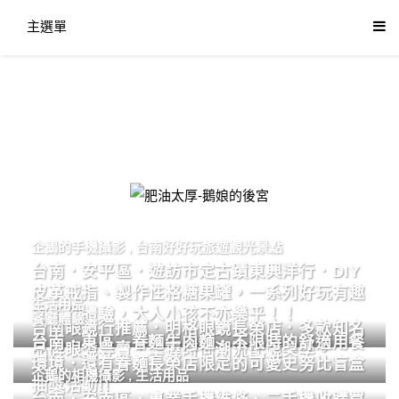
主選單
肥油太厚-鵝娘的後宮
企鵝的手機攝影
,
台南好好玩旅遊觀光景點
台南．安平區．遊訪市定古蹟東興洋行．DIY
皮革戒指、製作性格糖果罐，一系列好玩有趣
生活用品
的手作體驗，大人小孩不亦樂乎！！
餐廳體驗
台南眼鏡行推薦．明格眼鏡長榮店．多款知名
台南．東區．眷麵牛肉麵．不限時的舒適用餐
品牌眼鏡專賣．掌握時尚潮流配鏡美學。
環境．還有眷麵長榮店限定的可愛史努比盲盒
企鵝的相機攝影
,
生活用品
抽獎活動!!