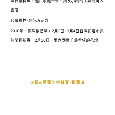
味自慢料理，適合家庭聚餐、朋友小酌的芙蓉鳥燒公
園店
耶誕禮物-金莎巧克力
2018年．逗陣踅普濟，2月3日~3月4日普濟花燈市集
熱鬧迎新春．2月10日．周六點燃千盞希望的花燈
企鵝&草莓的粉絲頁-鵝莓派