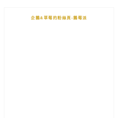
企鵝&草莓的粉絲頁-鵝莓派