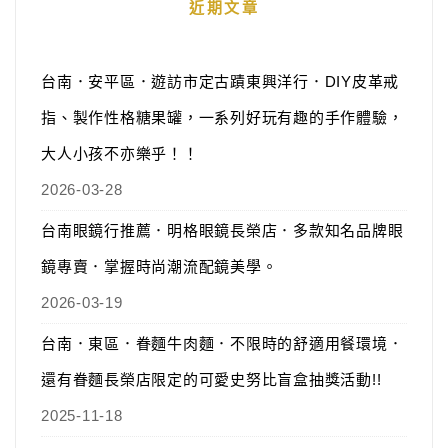
近期文章
台南．安平區．遊訪市定古蹟東興洋行．DIY皮革戒
指、製作性格糖果罐，一系列好玩有趣的手作體驗，
大人小孩不亦樂乎！！
2026-03-28
台南眼鏡行推薦．明格眼鏡長榮店．多款知名品牌眼
鏡專賣．掌握時尚潮流配鏡美學。
2026-03-19
台南．東區．眷麵牛肉麵．不限時的舒適用餐環境．
還有眷麵長榮店限定的可愛史努比盲盒抽獎活動!!
2025-11-18