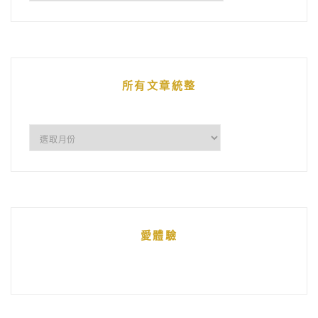
鵝
的
文
章
所有文章統整
所
有
文
章
統
愛體驗
整