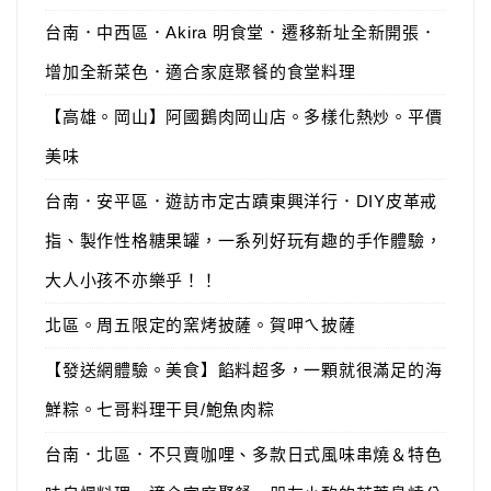
台南．中西區．Akira 明食堂．遷移新址全新開張．
增加全新菜色．適合家庭聚餐的食堂料理
【高雄。岡山】阿國鵝肉岡山店。多樣化熱炒。平價
美味
台南．安平區．遊訪市定古蹟東興洋行．DIY皮革戒
指、製作性格糖果罐，一系列好玩有趣的手作體驗，
大人小孩不亦樂乎！！
北區。周五限定的窯烤披薩。賀呷ㄟ披薩
【發送網體驗。美食】餡料超多，一顆就很滿足的海
鮮粽。七哥料理干貝/鮑魚肉粽
台南．北區．不只賣咖哩、多款日式風味串燒＆特色