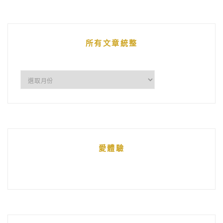
的
文
章
所有文章統整
所
有
文
章
統
愛體驗
整