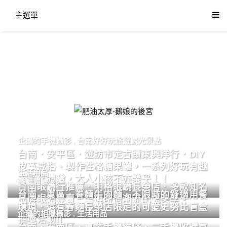
主選單
肥油太厚-鵝娘的後宮
企鵝的手機攝影
,
台南好好玩旅遊觀光景點
台南．安平區．遊訪市定古蹟東興洋行．DIY
皮革戒指、製作性格糖果罐，一系列好玩有趣
生活用品
的手作體驗，大人小孩不亦樂乎！！
餐廳體驗
台南眼鏡行推薦．明格眼鏡長榮店．多款知名
台南．東區．眷麵牛肉麵．不限時的舒適用餐
品牌眼鏡專賣．掌握時尚潮流配鏡美學。
環境．還有眷麵長榮店限定的可愛史努比盲盒
企鵝的相機攝影
,
生活用品
抽獎活動!!