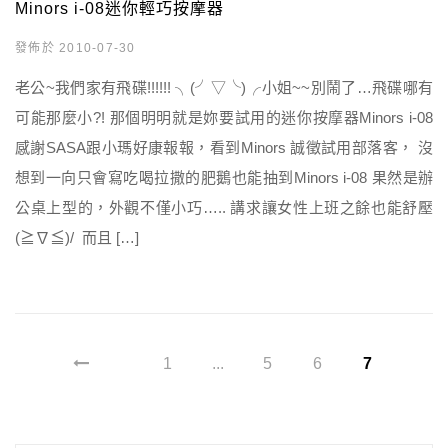
Minors i-08迷你輕巧按摩器
發佈於 2010-07-30
老公~我們家有飛碟!!!!!! ╮(╯▽╰)╭小姐~~別鬧了…飛碟哪有
可能那麼小?! 那個明明就是妳要試用的迷你按摩器Minors i-08
感謝SASA跟小瑪好康報報，看到Minors 誠徵試用部落客， 沒
想到一向只會寫吃喝拉撒的肥鵝也能抽到Minors i-08 果然是辦
公桌上型的，外觀不僅小巧….. 講求讓女性上班之餘也能舒壓
(≧∇≦)/ 而且 […]
1
...
5
6
7