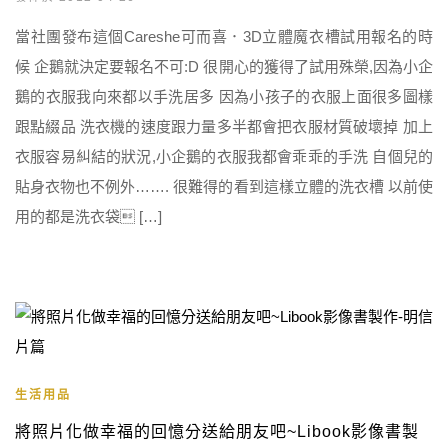
當社團發布這個Careshe可而喜．3D立體魔衣槽試用報名的時
候 企鵝就決定要報名不可:D 很開心的獲得了試用殊榮,因為小企
鵝的衣服我向來都以手洗居多 因為小孩子的衣服上面很多圖樣
跟點綴品 洗衣機的速度跟力量多半都會把衣服材質破壞掉 加上
衣服容易糾結的狀況,小企鵝的衣服我都會乖乖的手洗 自個兒的
貼身衣物也不例外……. 很難得的看到這樣立體的洗衣槽 以前使
用的都是洗衣袋 […]
生活用品
將照片化做幸福的回憶分送給朋友吧~Libook影像書製