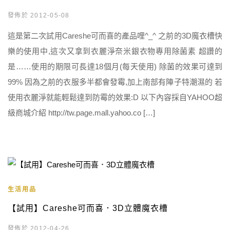
發佈於 2012-05-08
這是第二次試用Careshe可而喜的產品哩^_^ 之前的3D魔衣槽快
樂的使用中,這次又拿到衣麗淨奈米銀衣物專用除菌素 超讚的
是……使用的期限可長達18個月(每天使用) 除菌的效果可達到
99% 因為之前的衣服多半都會發霉,加上南部有陣子特潮濕的 若
使用衣麗淨就能輕鬆達到防霉的效果:D 以下內容採自YAHOO超
級商城介紹 http://tw.page.mall.yahoo.co […]
生活用品
【試用】Careshe可而喜．3D立體魔衣槽
發佈於 2012-04-26