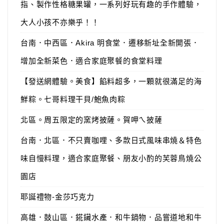
指、製作性格糖果罐，一系列好玩有趣的手作體驗，
大人小孩不亦樂乎！！
台南．中西區．Akira 明食堂．遷移新址全新開張．
增加全新菜色．適合家庭聚餐的食堂料理
【發送網體驗。美食】餡料超多，一顆就很滿足的海
鮮粽。七哥料理干貝/鮑魚肉粽
北區。周五限定的窯烤披薩。賀呷ㄟ披薩
台南．北區．不只賣咖哩、多款日式風味串燒＆特色
味自慢料理，適合家庭聚餐、朋友小酌的芙蓉鳥燒公
園店
耶誕禮物-金莎巧克力
高雄．鼓山區．錵鑶水產．和牛鍋物．品嘗道地和牛