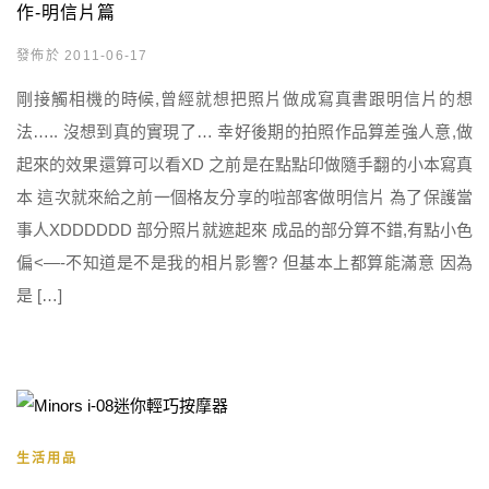
作-明信片篇
發佈於 2011-06-17
剛接觸相機的時候,曾經就想把照片做成寫真書跟明信片的想
法….. 沒想到真的實現了… 幸好後期的拍照作品算差強人意,做
起來的效果還算可以看XD 之前是在點點印做隨手翻的小本寫真
本 這次就來給之前一個格友分享的啦部客做明信片 為了保護當
事人XDDDDDD 部分照片就遮起來 成品的部分算不錯,有點小色
偏<—-不知道是不是我的相片影響? 但基本上都算能滿意 因為
是 […]
生活用品