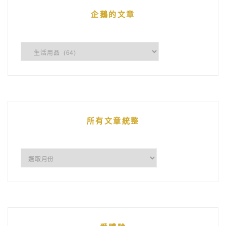
企鵝的文章
企
鵝
的
文
章
所有文章統整
所
有
文
章
統