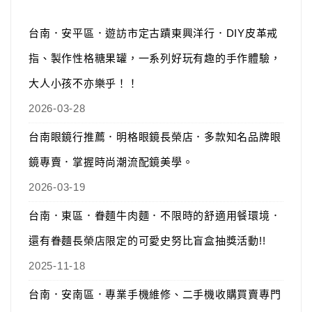
台南．安平區．遊訪市定古蹟東興洋行．DIY皮革戒
指、製作性格糖果罐，一系列好玩有趣的手作體驗，
大人小孩不亦樂乎！！
2026-03-28
台南眼鏡行推薦．明格眼鏡長榮店．多款知名品牌眼
鏡專賣．掌握時尚潮流配鏡美學。
2026-03-19
台南．東區．眷麵牛肉麵．不限時的舒適用餐環境．
還有眷麵長榮店限定的可愛史努比盲盒抽獎活動!!
2025-11-18
台南．安南區．專業手機維修、二手機收購買賣專門