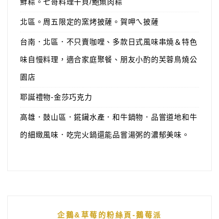
鮮粽。七哥料理干貝/鮑魚肉粽
北區。周五限定的窯烤披薩。賀呷ㄟ披薩
台南．北區．不只賣咖哩、多款日式風味串燒＆特色
味自慢料理，適合家庭聚餐、朋友小酌的芙蓉鳥燒公
園店
耶誕禮物-金莎巧克力
高雄．鼓山區．錵鑶水產．和牛鍋物．品嘗道地和牛
的細緻風味．吃完火鍋還能品嘗湯粥的濃郁美味。
企鵝&草莓的粉絲頁-鵝莓派