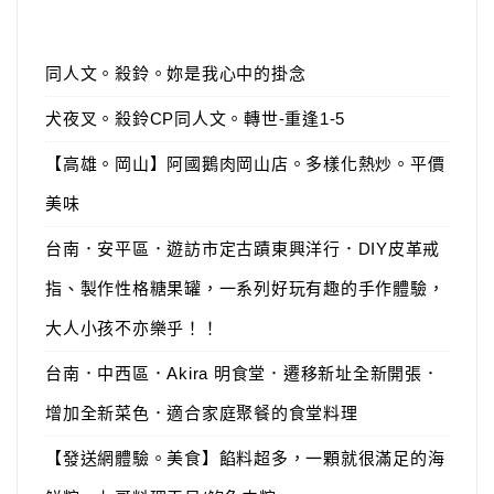
同人文。殺鈴。妳是我心中的掛念
犬夜叉。殺鈴CP同人文。轉世-重逢1-5
【高雄。岡山】阿國鵝肉岡山店。多樣化熱炒。平價
美味
台南．安平區．遊訪市定古蹟東興洋行．DIY皮革戒
指、製作性格糖果罐，一系列好玩有趣的手作體驗，
大人小孩不亦樂乎！！
台南．中西區．Akira 明食堂．遷移新址全新開張．
增加全新菜色．適合家庭聚餐的食堂料理
【發送網體驗。美食】餡料超多，一顆就很滿足的海