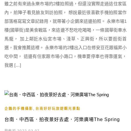
雖之前有來過永樂市場的2樓拍照過，但還沒實際走過這住家區
內，前陣子看見臉友到訪拍照， 想說最近很喜歡手機拍照當作
部落格寫寫文章記錄用，就帶著小企鵝來這邊拍照。 永樂市場1
樓(國華街)是美食戰區，來這邊不愁吃吃喝喝，一條國華街車水
馬龍， 加上鄰近水仙宮市場、淺草、正興街，所以要逛街首
選，我會推薦這裡。 永樂市場的2樓出入口在修安豆花跟福昇小
吃中間， 這邊有住家跟市場小路口，機車要停車也得靠運氣，
我選 […]
,
企鵝的手機攝影
台南好好玩旅遊觀光景點
台南．中西區．拍夜景好去處．河樂廣場The Spring