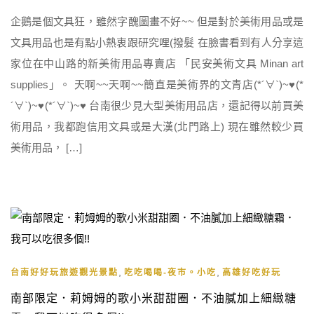
企鵝是個文具狂，雖然字醜圖畫不好~~ 但是對於美術用品或是
文具用品也是有點小熱衷跟研究哩(撥髮 在臉書看到有人分享這
家位在中山路的新美術用品專賣店 「民安美術文具 Minan art
supplies」。 天啊~~天啊~~簡直是美術界的文青店(*´∀`)~♥(*
´∀`)~♥(*´∀`)~♥ 台南很少見大型美術用品店，還記得以前買美
術用品，我都跑信用文具或是大漢(北門路上) 現在雖然較少買
美術用品， […]
,
,
台南好好玩旅遊觀光景點
吃吃喝喝-夜市。小吃
高雄好吃好玩
南部限定．莉姆姆的歌小米甜甜圈．不油膩加上細緻糖