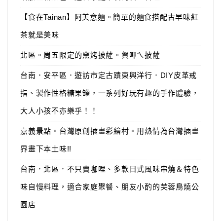
【食在Tainan】阿美意麵。簡單的麵食搭配古早味紅
茶就是美味
北區。周五限定的窯烤披薩。賀呷ㄟ披薩
台南．安平區．遊訪市定古蹟東興洋行．DIY皮革戒
指、製作性格糖果罐，一系列好玩有趣的手作體驗，
大人小孩不亦樂乎！！
嘉義景點。台灣原創插畫彩繪村。用熱情為台灣插畫
界畫下本土味!!
台南．北區．不只賣咖哩、多款日式風味串燒＆特色
味自慢料理，適合家庭聚餐、朋友小酌的芙蓉鳥燒公
園店