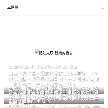
主選單
肥油太厚-鵝娘的後宮
企鵝的手機攝影
,
台南好好玩旅遊觀光景點
台南．安平區．遊訪市定古蹟東興洋行．DIY
皮革戒指、製作性格糖果罐，一系列好玩有趣
生活用品
的手作體驗，大人小孩不亦樂乎！！
餐廳體驗
台南眼鏡行推薦．明格眼鏡長榮店．多款知名
台南．東區．眷麵牛肉麵．不限時的舒適用餐
品牌眼鏡專賣．掌握時尚潮流配鏡美學。
環境．還有眷麵長榮店限定的可愛史努比盲盒
企鵝的相機攝影
,
生活用品
抽獎活動!!