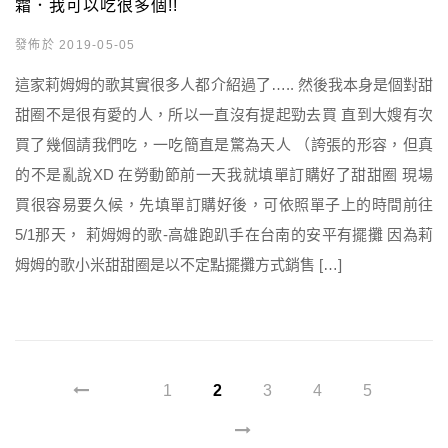
霜．我可以吃很多個!!
發佈於 2019-05-05
這家莉姆姆的歌其實很多人都介紹過了….. 然後我本身是個對甜
甜圈不是很有愛的人，所以一直沒有提起勁去買 直到大嫂有次
買了幾個請我們吃，一吃簡直是驚為天人 （誇張的形容，但真
的不是亂說XD 在勞動節前一天我就填單訂購好了甜甜圈 現場
買很容易要久候，先填單訂購好後，可依照單子上的時間前往
5/1那天， 莉姆姆的歌-高雄跑趴手在台南的安平有擺攤 因為莉
姆姆的歌小米甜甜圈是以不定點擺攤方式銷售 […]
1
2
3
4
5