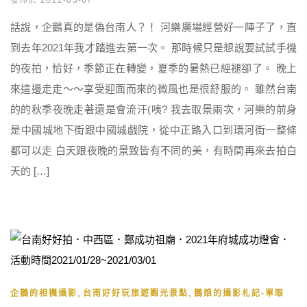
發佈於 2022-03-07
話說，企鵝真的是偽台南人？！ 河樂廣場經營好一陣子了，直
到去年2021年我才踏進去第一次。 那時候只是想說要試試手機
的夜拍，恰好，季節正在轉變，夏季的暑熱已經褪卻了。 晚上
來這邊走走～～享受迎面而來的微風也是很舒服的。 雖然台南
的的秋季夜晚走著還是會流汗(咦? 我去取景兩次，河樂的前身
是中國城地下街跟中國城戲院，從中正路入口到環河街一整條
都可以走 白天跟夜晚的景致皆有不同的美，有時間再來去拍白
天的 […]
,
,
企鵝的相機攝影
台南好好玩旅遊觀光景點
鵝娘的攝影札記-單眼