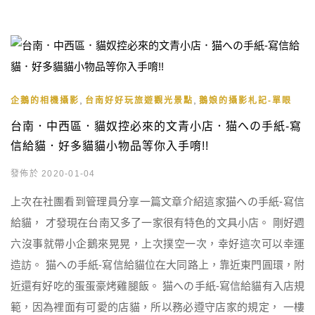
,
,
企鵝的相機攝影
台南好好玩旅遊觀光景點
鵝娘的攝影札記-單眼
台南．中西區．貓奴控必來的文青小店．猫への手紙-寫
信給貓．好多貓貓小物品等你入手唷!!
發佈於 2020-01-04
上次在社團看到管理員分享一篇文章介紹這家猫への手紙-寫信
給貓， 才發現在台南又多了一家很有特色的文具小店。 剛好週
六沒事就帶小企鵝來晃晃，上次撲空一次，幸好這次可以幸運
造訪。 猫への手紙-寫信給貓位在大同路上，靠近東門圓環，附
近還有好吃的蛋蛋豪烤雞腿飯。 猫への手紙-寫信給貓有入店規
範，因為裡面有可愛的店貓，所以務必遵守店家的規定， 一樓