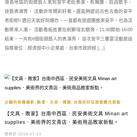
灣各地區的街頭藝人來到安平老街表演，有舞團、自由歌手、
技藝表演等， 活動非常精彩好看，還能夠遊訪古色古香的安平
老街呢!! 週日天氣好到爆炸，一直都有旅遊團進來安平，也為活
動帶來人潮。 活動看板放置在劍獅埕玄關旁，11:30開始-16:00
結束，一共有6個街頭藝人的表演秀。 這次安平三饗宴活動是由
指導單位：經濟部中小企業處、台南市政府經 […]
,
,
企鵝的相機攝影
動漫．文具、開箱
台南好好玩旅遊觀光景點
【文具．敗家】台南中西區．民安美術文具 Minan art
supplies．美術界的文青店．美術用品敗家新點。
發佈於 2019-07-23