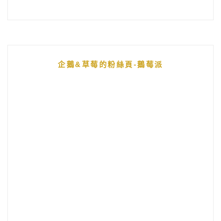
企鵝&草莓的粉絲頁-鵝莓派