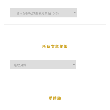
企
鵝
的
文
章
所有文章統整
所
有
文
章
統
愛體驗
整