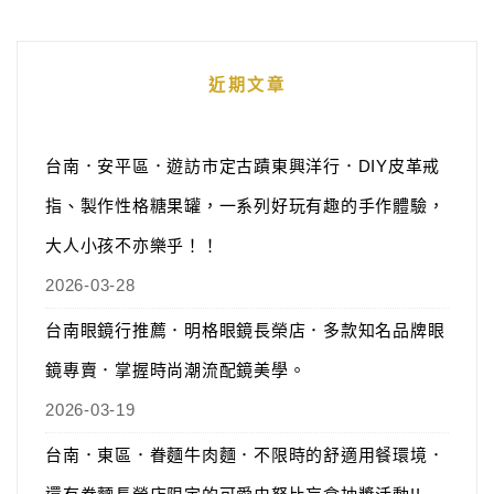
近期文章
台南．安平區．遊訪市定古蹟東興洋行．DIY皮革戒
指、製作性格糖果罐，一系列好玩有趣的手作體驗，
大人小孩不亦樂乎！！
2026-03-28
台南眼鏡行推薦．明格眼鏡長榮店．多款知名品牌眼
鏡專賣．掌握時尚潮流配鏡美學。
2026-03-19
台南．東區．眷麵牛肉麵．不限時的舒適用餐環境．