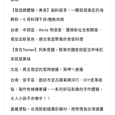
【發送網體驗。美食】餡料超多，一顆就很滿足的海
鮮粽。七哥料理干貝/鮑魚肉粽
台南．中西區．Akira 明食堂．遷移新址全新開張．
增加全新菜色．適合家庭聚餐的食堂料理
【食在Tainan】阿美意麵。簡單的麵食搭配古早味紅
茶就是美味
北區。周五限定的窯烤披薩。賀呷ㄟ披薩
台南．安平區．遊訪市定古蹟東興洋行．DIY皮革戒
指、製作性格糖果罐，一系列好玩有趣的手作體驗，
大人小孩不亦樂乎！！
嘉義景點。台灣原創插畫彩繪村。用熱情為台灣插畫