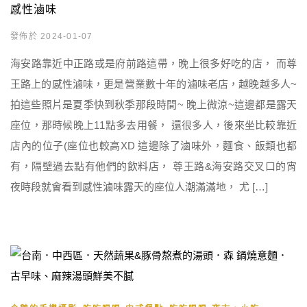
感性滷味
發佈於 2024-01-07
海安路靠近中正路或是府前路這帶，晚上很多好吃的店， 而尊
王路上的感性滷味，更是營業數十年的滷味老店，越晚越多人~
拍這些照片是夏季快到秋季那段時間~ 晚上微涼~這邊都是露天
座位，那時候晚上11點多去用餐， 還很多人，後來坐比較靠近
店內的位子(座位也較高XD 這邊除了滷味外，麵食、飯類也都
有，隔壁過去點有他們的飲料店， 尊王路&海安路交叉口的宵
夜時段就會看到感性滷味露天的座位人潮滿滿地， 尤 […]