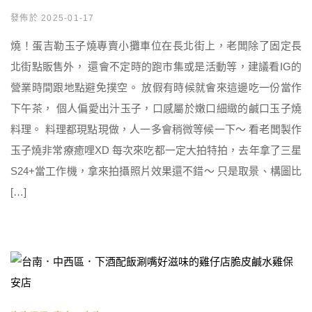
發佈於 2025-01-17
燒！蛋吉勒玉子燒專賣小攤車位在長北街上，老闆除了固定長
北街點販售外， 還會不定時的跑市集或是活動等，建議看IG的
營業時間跟地點避免撲空。 放假有時候就會來這邊吃一份當作
下午茶， 個人偏愛出汁玉子，口感屬於嫩口細緻的鹹口玉子燒
料理。 料理都現點現做，人一多會稍微等候一下～ 看老闆製作
玉子燒非常療癒哩XD 每次來吃都一定大拍特拍，去年拿了三星
S24+當工作機，拿來拍攝照片效果還不錯～ 只是取景、構圖比
[…]