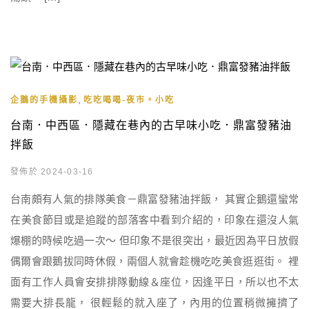
,
企鵝的手機攝影
吃吃喝喝-夜市。小吃
台南．中西區．隱藏在巷內的古早味小吃．鼎富發豬油
拌飯
發佈於 2024-03-16
台南頗有人氣的排隊美食－鼎富發豬油拌飯， 其實企鵝還蠻常
在美食節目或是追蹤的部落客中看到介紹的，印象在還沒人氣
爆棚的時候吃過一次～ 但印象不是很突出，最近因為平日放假
偶爾會跟鵝拔同時休假，兩個人就會趁機吃吃美食逛逛街。 裡
面有工作人員會安排排隊動線＆座位，因逢平日，所以也不太
需要大排長龍， 很輕鬆的就入座了，內用的位置稍微擁擠了