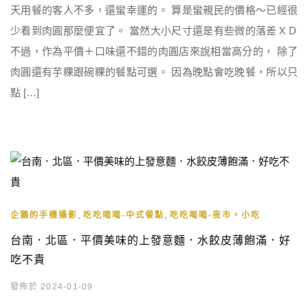
天用餐的客人不多，還蠻幸運的。 算是蠻親民的價格～已經很
少看到肉圓那麼便宜了。 當然大小尺寸還是有些微的落差ＸＤ
不過，作為平價＋口味還不錯的肉圓店來說相當高分的， 除了
肉圓還有芋粿跟碗粿的餐點可選。 因為晚點會吃晚餐，所以只
點 […]
,
,
企鵝的手機攝影
吃吃喝喝-中式餐點
吃吃喝喝-夜市。小吃
台南．北區．平價美味的上發意麵．水餃皮薄飽滿．好
吃不貴
發佈於 2024-01-09