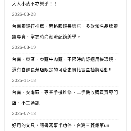
大人小孩不亦樂乎！！
2026-03-28
台南眼鏡行推薦．明格眼鏡長榮店．多款知名品牌眼
鏡專賣．掌握時尚潮流配鏡美學。
2026-03-19
台南．東區．眷麵牛肉麵．不限時的舒適用餐環境．
還有眷麵長榮店限定的可愛史努比盲盒抽獎活動!!
2025-11-18
台南．安南區．專業手機維修、二手機收購買賣專門
店．不二通訊
2025-07-13
好用的文具，讓書寫事半功倍，台灣三菱鉛筆uni