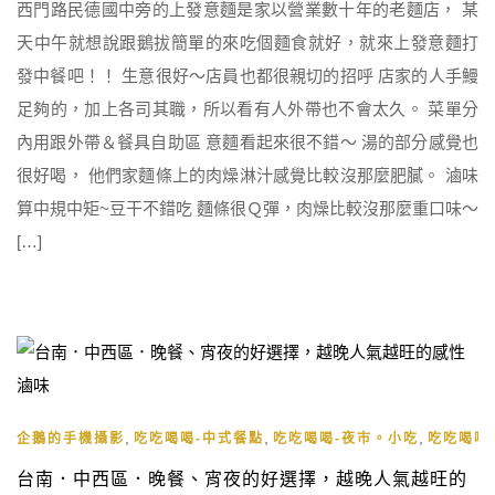
西門路民德國中旁的上發意麵是家以營業數十年的老麵店， 某
天中午就想說跟鵝拔簡單的來吃個麵食就好，就來上發意麵打
發中餐吧！！ 生意很好～店員也都很親切的招呼 店家的人手鰻
足夠的，加上各司其職，所以看有人外帶也不會太久。 菜單分
內用跟外帶＆餐具自助區 意麵看起來很不錯～ 湯的部分感覺也
很好喝， 他們家麵條上的肉燥淋汁感覺比較沒那麼肥膩。 滷味
算中規中矩~豆干不錯吃 麵條很Ｑ彈，肉燥比較沒那麼重口味～
[…]
,
,
,
企鵝的手機攝影
吃吃喝喝-中式餐點
吃吃喝喝-夜市。小吃
吃吃喝喝
台南．中西區．晚餐、宵夜的好選擇，越晚人氣越旺的