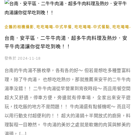
,
,
,
企鵝的相機攝影
吃吃喝喝-中式早餐
吃吃喝喝-中式餐點
吃吃喝喝-
台南．安平區．二牛牛肉湯．超多牛肉料理及熱炒．安
平牛肉湯讓你從早吃到晚！！
發佈於 2024-11-18
台南的牛肉湯不勝枚舉，各有各的好～ 但若是想吃多種豐富料
理，除了牛肉湯， 也想吃吃熱炒，那就推薦來安平的二牛牛肉
湯準沒錯！！ 二牛牛肉湯從早營業到宵夜時段～ 而且用餐空間
超大又舒適，停車方便，旁邊就有停車場， 全家出來安平遊
玩，找吃飯的地方不是問題！！ 牛肉湯還有點餐機呢～ 而且可
以用行動支付超便利的！！ 超大的湯鍋＋半開放式的廚房，料
理製程一目瞭然。 牛肉湯的美妙之處就是軟嫩的肉質與鮮美的
湯頭， […]