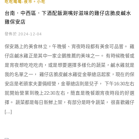
吃吃喝喝-夜市。小吃
台南．中西區．下酒配飯涮嘴好滋味的雞仔店脆皮鹹水
雞保安店
發佈於 2024-12-04
保安路上的美食林立，午晚餐、宵夜時段都有美食可品嘗。 雞
仔店鹹水雞正是其中一家企鵝推薦的美味之一。 有時候晚餐或
是宵夜想吃吃吃肉，或是想要選擇多樣化的蔬菜，鹹水雞就是
我的名單之一， 雞仔店脆皮鹹水雞從金華總店起家，現在的保
安店是老頭家夫妻倆經營，金華總店則是兒子， 下午16:30左右
就開始營業到晚上22:30左右，簡直是晚餐跟宵夜時段的好選
擇。 蔬菜都是每日新鮮上架，有部分是時令蔬菜， 很喜歡雞仔
[…]