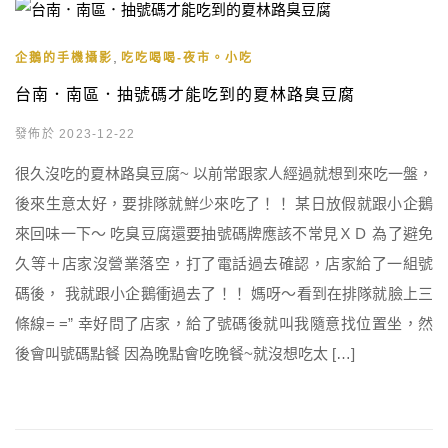
,
企鵝的手機攝影
吃吃喝喝-夜市。小吃
台南．南區．抽號碼才能吃到的夏林路臭豆腐
發佈於 2023-12-22
很久沒吃的夏林路臭豆腐~ 以前常跟家人經過就想到來吃一盤，
後來生意太好，要排隊就鮮少來吃了！！ 某日放假就跟小企鵝
來回味一下～ 吃臭豆腐還要抽號碼牌應該不常見ＸＤ 為了避免
久等＋店家沒營業落空，打了電話過去確認，店家給了一組號
碼後， 我就跟小企鵝衝過去了！！ 媽呀～看到在排隊就臉上三
條線= =” 幸好問了店家，給了號碼後就叫我隨意找位置坐，然
後會叫號碼點餐 因為晚點會吃晚餐~就沒想吃太 […]