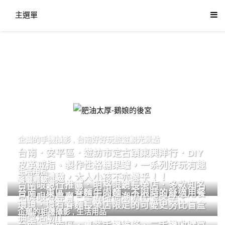
主選單
肥油太厚-鵝娘的後宮
企鵝的手機攝影
,
台南好好玩旅遊觀光景點
台南．安平區．遊訪市定古蹟東興洋行．DIY
皮革戒指、製作性格糖果罐，一系列好玩有趣
生活用品
的手作體驗，大人小孩不亦樂乎！！
餐廳體驗
台南眼鏡行推薦．明格眼鏡長榮店．多款知名
台南．東區．眷麵牛肉麵．不限時的舒適用餐
品牌眼鏡專賣．掌握時尚潮流配鏡美學。
環境．還有眷麵長榮店限定的可愛史努比盲盒
企鵝的相機攝影
,
生活用品
抽獎活動!!