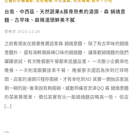
,
,
企鵝的手機攝影
吃吃喝喝-中式餐點
吃吃喝喝-夜市。小吃
台南．中西區．天然蔬果&豚骨熬煮的湯頭．森 鍋燒意
麵．古早味、麻辣湯頭鮮美不膩
發佈於 2023-12-28
之前看朋友在臉書推薦這家森 鍋燒意麵， 除了有古早味的鍋燒
意麵外， 還有海鮮跟麻辣口味的鍋燒麵， 讓喜歡鍋燒麵的我們
躍躍欲試，有次晚餐跟午餐都來這邊品嘗。 一次跟小企鵝來吃
晚餐，一次則是跟鵝拔來午餐， 晚餐那次還因為快到打烊時
間，店家的湯頭只殘存兩碗，才有幸吃到XD 其實一開始店家說
剩一碗的說~後來說有夠兩碗，感動到痛苦流涕QQ 森 鍋燒意麵
的菜單算簡單， 價位其實有比一般鍋燒麵店略高一些， 但店
[…]