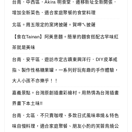
台南．中西區．Akira 明食堂．遷移新址全新開張．
增加全新菜色．適合家庭聚餐的食堂料理
北區。周五限定的窯烤披薩。賀呷ㄟ披薩
【食在Tainan】阿美意麵。簡單的麵食搭配古早味紅
茶就是美味
台南．安平區．遊訪市定古蹟東興洋行．DIY皮革戒
指、製作性格糖果罐，一系列好玩有趣的手作體驗，
大人小孩不亦樂乎！！
嘉義景點。台灣原創插畫彩繪村。用熱情為台灣插畫
界畫下本土味!!
台南．北區．不只賣咖哩、多款日式風味串燒＆特色
味自慢料理，適合家庭聚餐、朋友小酌的芙蓉鳥燒公