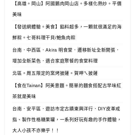
【高雄。岡山】阿國鵝肉岡山店。多樣化熱炒。平價
美味
【發送網體驗。美食】餡料超多，一顆就很滿足的海
鮮粽。七哥料理干貝/鮑魚肉粽
台南．中西區．Akira 明食堂．遷移新址全新開張．
增加全新菜色．適合家庭聚餐的食堂料理
北區。周五限定的窯烤披薩。賀呷ㄟ披薩
【食在Tainan】阿美意麵。簡單的麵食搭配古早味紅
茶就是美味
台南．安平區．遊訪市定古蹟東興洋行．DIY皮革戒
指、製作性格糖果罐，一系列好玩有趣的手作體驗，
大人小孩不亦樂乎！！