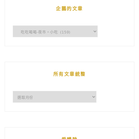
企鵝的文章
企
鵝
的
文
章
所有文章統整
所
有
文
章
統