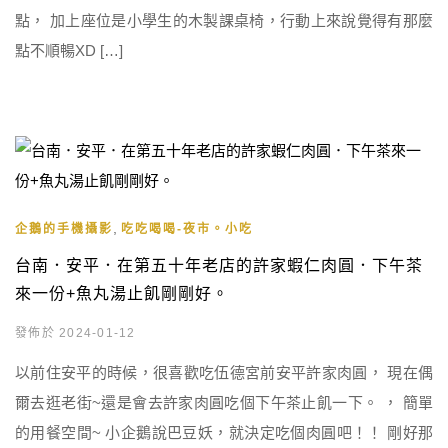
點， 加上座位是小學生的木製課桌椅，行動上來說覺得有那麼
點不順暢XD […]
,
企鵝的手機攝影
吃吃喝喝-夜市。小吃
台南．安平．在第五十年老店的許家蝦仁肉圓．下午茶
來一份+魚丸湯止飢剛剛好。
發佈於 2024-01-12
以前住安平的時候，很喜歡吃伍德宮前安平許家肉圓， 現在偶
爾去逛老街~還是會去許家肉圓吃個下午茶止飢一下。 ， 簡單
的用餐空間~ 小企鵝說巴豆妖，就決定吃個肉圓吧！！ 剛好那