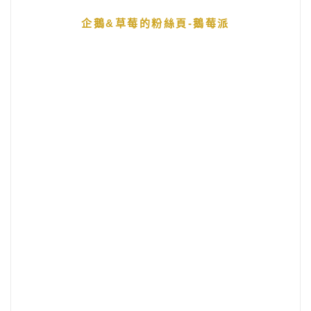
企鵝&草莓的粉絲頁-鵝莓派