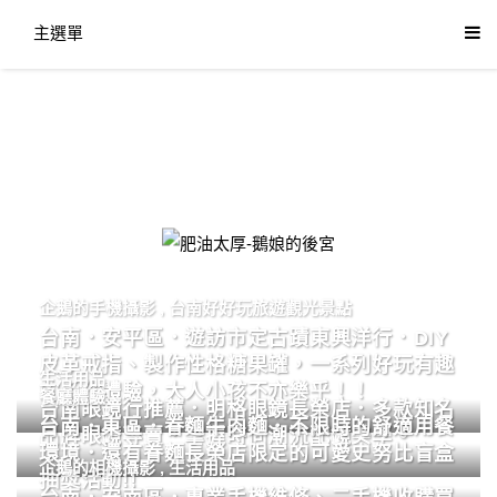
主選單
肥油太厚-鵝娘的後宮
企鵝的手機攝影
,
台南好好玩旅遊觀光景點
台南．安平區．遊訪市定古蹟東興洋行．DIY
皮革戒指、製作性格糖果罐，一系列好玩有趣
生活用品
的手作體驗，大人小孩不亦樂乎！！
餐廳體驗
台南眼鏡行推薦．明格眼鏡長榮店．多款知名
台南．東區．眷麵牛肉麵．不限時的舒適用餐
品牌眼鏡專賣．掌握時尚潮流配鏡美學。
環境．還有眷麵長榮店限定的可愛史努比盲盒
企鵝的相機攝影
,
生活用品
抽獎活動!!