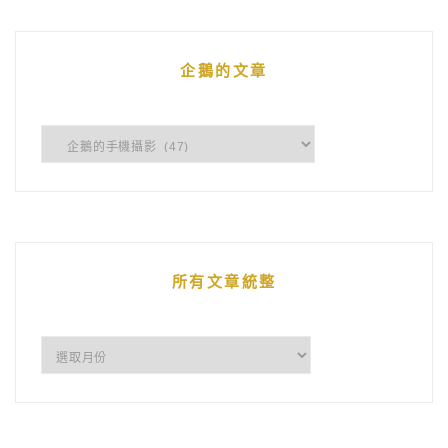
企鵝的文章
企
鵝
的
文
章
所有文章統整
所
有
文
章