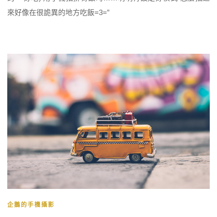
來好像在很詭異的地方吃飯=3=”
企鵝的手機攝影