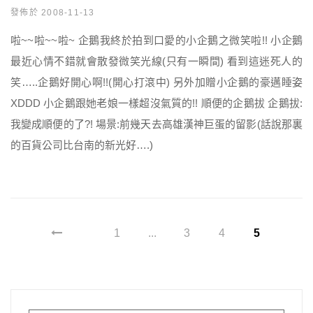
發佈於 2008-11-13
啦~~啦~~啦~ 企鵝我終於拍到口愛的小企鵝之微笑啦!! 小企鵝
最近心情不錯就會散發微笑光線(只有一瞬間) 看到這迷死人的
笑…..企鵝好開心啊!!(開心打滾中) 另外加贈小企鵝的豪邁睡姿
XDDD 小企鵝跟她老娘一樣超沒氣質的!! 順便的企鵝拔 企鵝拔:
我變成順便的了?! 場景:前幾天去高雄漢神巨蛋的留影(話說那裏
的百貨公司比台南的新光好….)
1
...
3
4
5