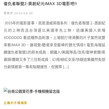
復仇者聯盟2-奧創紀元IMAX 3D電影吧!!
發佈於 2015-04-30
2015年的電影盛事，就是漫威英雄系列：復仇者聯盟２-奧創紀
元的上映而且台灣還比美國率先上映，這讓美國人哀嚎
XDDDDDD 看這種熱血刺激，上場就打得沸騰的片子當然就要
來看IMAX 3D，讓視覺/聽覺享受最棒的聲光情境!! 電影海報延
續復仇者聯盟1的原本成員：鋼鐵人/美國隊長/浩克/雷神索爾/黑
寡婦/鷹眼又多了三位新成員：幻視/緋紅女巫/快銀這集雖然有部
分劇情跟第一集有點關連性，但實際 […]
企鵝的手機攝影