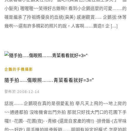
小髮夾) 喔喔喔~~笑得好古錐啊!! 看到小企鵝這麼的可愛…….的
確是繼承了拎祖媽優良的血統(臭美) 感謝觀賞….. 企鵝拔:休等
幾咧~~還有許多精彩的照片的說，人客啊……賣造!! 企 […]
企鵝的手機攝影
隨手拍…..傷眼照…….青菜看看就好=3=”
發佈於 2008-12-14
話說…….企鵝現在真的是很愛亂拍 舉凡天上飛的~~地上爬的
~~通通都拍 沒啥機會出門外拍 那就只好找大門口的花圃下手
囉!! -花圃- -花圃(夜)- -青椒-(還是自家產的唷!!) -排骨飯-(古早味
的~~好吃) 用手機拍排骨飯時……明明有設定好模式 怎麼拍起