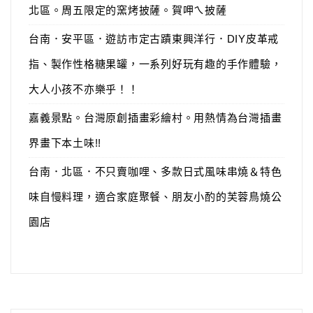
北區。周五限定的窯烤披薩。賀呷ㄟ披薩
台南．安平區．遊訪市定古蹟東興洋行．DIY皮革戒
指、製作性格糖果罐，一系列好玩有趣的手作體驗，
大人小孩不亦樂乎！！
嘉義景點。台灣原創插畫彩繪村。用熱情為台灣插畫
界畫下本土味!!
台南．北區．不只賣咖哩、多款日式風味串燒＆特色
味自慢料理，適合家庭聚餐、朋友小酌的芙蓉鳥燒公
園店