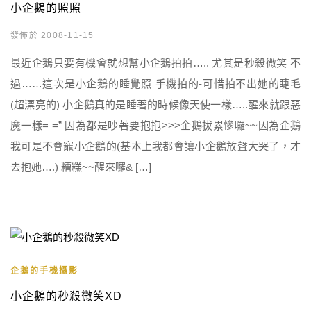
小企鵝的照照
發佈於 2008-11-15
最近企鵝只要有機會就想幫小企鵝拍拍….. 尤其是秒殺微笑 不
過……這次是小企鵝的睡覺照 手機拍的-可惜拍不出她的睫毛
(超漂亮的) 小企鵝真的是睡著的時候像天使一樣…..醒來就跟惡
魔一樣= =” 因為都是吵著要抱抱>>>企鵝拔累慘囉~~因為企鵝
我可是不會寵小企鵝的(基本上我都會讓小企鵝放聲大哭了，才
去抱她….) 糟糕~~醒來囉& […]
企鵝的手機攝影
小企鵝的秒殺微笑XD