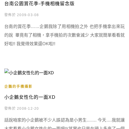
台南公園賞花季-手機相機留念版
發佈於 2009-03-08
台南的賞花季……企鵝我除了用相機拍之外 也把手機拿出來玩
的說 畢竟有了相機，拿手機拍的次數會減少 大家就簡單看看就
好啦!! 我覺得效果還OK啦!!
企鵝的手機攝影
小企鵝女性化的一面XD
發佈於 2008-12-20
話說咱家的小企鵝被不少人誤認為是小男生……. 今天….我就讓
大家看看小企鵝女性化的一面吧!!(其實也只是在頭上多夾了一個