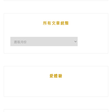
的
文
章
所有文章統整
所
有
文
章
統
愛體驗
整