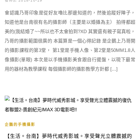
發佈於 2018-10-19
會認識乃哥印象是從好友嚕比那邊知道的，然後追蹤好陣子，
知道他是台南很有名的攝影師（主要是以婚攝為主） 拍得都超
美的(我結婚了~~所以也不太會拍到?XD 其實還有親子寫真啦，
乃哥的攝影範圍很廣的 本篇算是一個心得記錄 是企鵝上乃哥開
的攝影課程的第3堂， 第1堂是手機人像、第2堂是50MM1.8人
像攝影(單眼) 本次是以手機攝影美食跟自行擺盤，以現下最常
用的器材為教學課程 每個攝影師的攝影教學方針都 […]
企鵝的手機攝影
【生活。台南】夢時代威秀影城。享受聲光立體震撼的