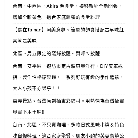
台南．中西區．Akira 明食堂．遷移新址全新開張．
增加全新菜色．適合家庭聚餐的食堂料理
【食在Tainan】阿美意麵。簡單的麵食搭配古早味紅
茶就是美味
北區。周五限定的窯烤披薩。賀呷ㄟ披薩
台南．安平區．遊訪市定古蹟東興洋行．DIY皮革戒
指、製作性格糖果罐，一系列好玩有趣的手作體驗，
大人小孩不亦樂乎！！
嘉義景點。台灣原創插畫彩繪村。用熱情為台灣插畫
界畫下本土味!!
台南．北區．不只賣咖哩、多款日式風味串燒＆特色
味自慢料理，適合家庭聚餐、朋友小酌的芙蓉鳥燒公