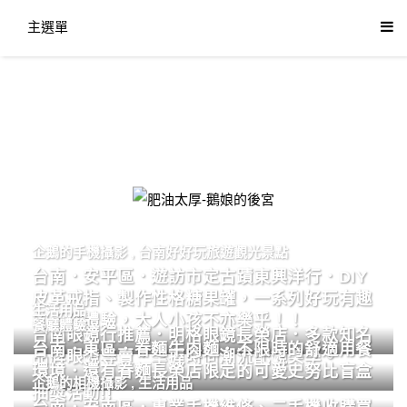
主選單
肥油太厚-鵝娘的後宮
企鵝的手機攝影
,
台南好好玩旅遊觀光景點
台南．安平區．遊訪市定古蹟東興洋行．DIY
皮革戒指、製作性格糖果罐，一系列好玩有趣
生活用品
的手作體驗，大人小孩不亦樂乎！！
餐廳體驗
台南眼鏡行推薦．明格眼鏡長榮店．多款知名
台南．東區．眷麵牛肉麵．不限時的舒適用餐
品牌眼鏡專賣．掌握時尚潮流配鏡美學。
環境．還有眷麵長榮店限定的可愛史努比盲盒
企鵝的相機攝影
,
生活用品
抽獎活動!!