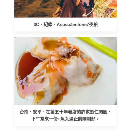
3C．紀錄．AsusuZenfone7夜拍
台南．安平．在第五十年老店的許家蝦仁肉圓．
下午茶來一份+魚丸湯止飢剛剛好。