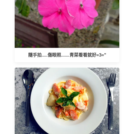
隨手拍.....傷眼照.......青菜看看就好=3="