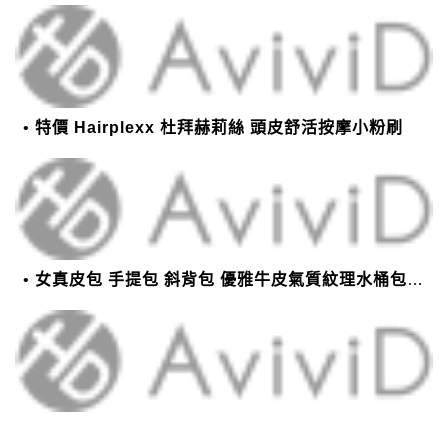
特價 Hairplexx 杜拜赫莉絲 頭皮舒活按摩小粉刷
女真皮包 手提包 斜背包 優雅牛皮氣質紋理水桶包(2色)【XBO7950112】＊艾美時尚(現+預)