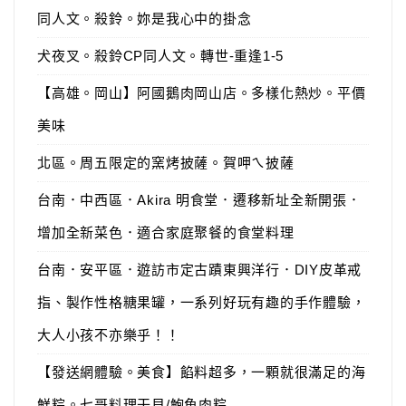
同人文。殺鈴。妳是我心中的掛念
犬夜叉。殺鈴CP同人文。轉世-重逢1-5
【高雄。岡山】阿國鵝肉岡山店。多樣化熱炒。平價
美味
北區。周五限定的窯烤披薩。賀呷ㄟ披薩
台南．中西區．Akira 明食堂．遷移新址全新開張．
增加全新菜色．適合家庭聚餐的食堂料理
台南．安平區．遊訪市定古蹟東興洋行．DIY皮革戒
指、製作性格糖果罐，一系列好玩有趣的手作體驗，
大人小孩不亦樂乎！！
【發送網體驗。美食】餡料超多，一顆就很滿足的海
鮮粽。七哥料理干貝/鮑魚肉粽