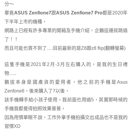
分～
畢竟
ASUS Zenfione7
跟
ASUS Zenfione7 Pro
都是2020年
下半年上市的機種，
網路上已經有許多專業的開箱及手機介紹，企鵝這邊就跳過
了！！
而且可能也買不到了….目前最新的是Z8跟z8 flip(翻轉螢幕)
這隻手機是2021年2月-3月左右購入的，是我的生日禮
物…..
鵝拔本身是國產貨的愛用者，他之前的手機是Asus
Zenfone6，後來購入了7以後，
該手機轉手給小孩子使用，我前面也用過5，其實那時候的
手機我都覺得拍照效果普普，
因為用慣單眼不說，工作外拿手機拍攝交出成品也不是我的
習慣XD