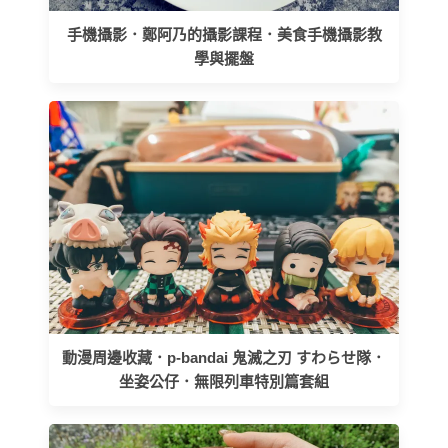
手機攝影．鄭阿乃的攝影課程．美食手機攝影教
學與擺盤
動漫周邊收藏．p-bandai 鬼滅之刃 すわらせ隊．
坐姿公仔．無限列車特別篇套組