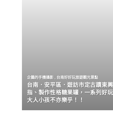
企鵝的手機攝影
,
台南好好玩旅遊觀光景點
台南．安平區．遊訪市定古蹟東興
指、製作性格糖果罐，一系列好
大人小孩不亦樂乎！！