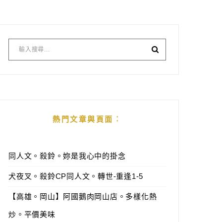
熱門文章與頁面︰
同人文。殺鈴。妳是我心中的掛念
犬夜叉。殺鈴CP同人文。轉世-重逢1-5
【高雄。岡山】阿國鵝肉岡山店。多樣化熱
炒。平價美味