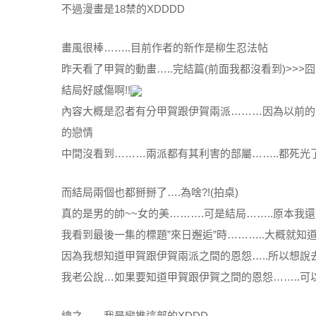
不過漫畫是18禁的XDDDD
畫風很棒……..目前作者的新作是柳生忍法帖
昨天看了甲賀的動畫…..完結篇(前面我都沒看到)>>>囧
結局好感傷啊!!
內容大概是忍者有分甲賀跟伊賀兩派………因為以前的恩
的戀情
中間沒看到………兩派都有其利害的部屬……..都死光了
而結局兩個也都掰掰了….為啥?!(拍桌)
真的是男的帥~~女的美……….可是結局……..原本我
我看到最後一集的標題”來日邂逅”時………..大概就知道
因為我想知道甲賀跟伊賀兩派之間的恩怨…..所以想說
我老公說…如果要知道甲賀跟伊賀之間的恩怨……..可以去
總之……我是蠻推這部的XDDD