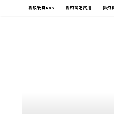
鵝娘後宮543
鵝娘試吃試用
鵝娘食
肥油太厚