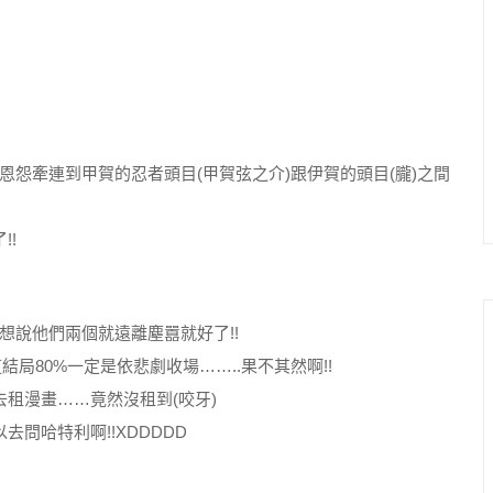
怨牽連到甲賀的忍者頭目(甲賀弦之介)跟伊賀的頭目(朧)之間
!!
還想說他們兩個就遠離塵囂就好了!!
結局80%一定是依悲劇收場……..果不其然啊!!
去租漫畫……竟然沒租到(咬牙)
問哈特利啊!!XDDDDD