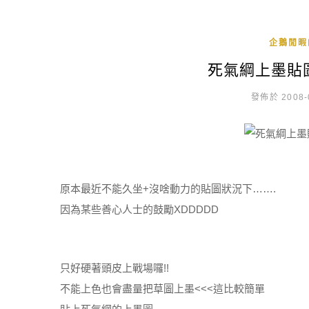
企鵝閒暇
死氣綱上墨貼圖
發佈於 2008-
原本最近不能久坐+沒啥動力的貼圖狀況下…….
因為某些善心人士的鼓勵XDDDDD
只好硬著頭皮上戰場囉!!
不能上色也會盡量把草圖上墨<<<這比較簡單