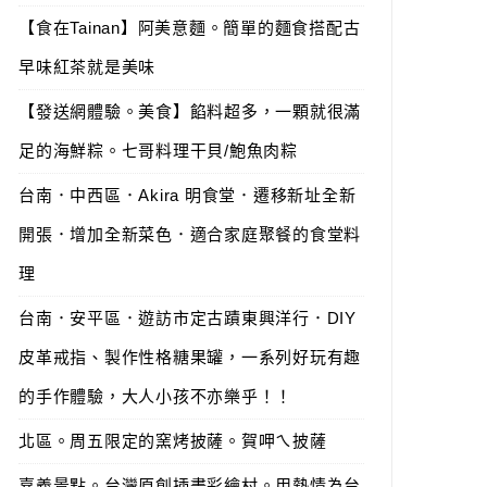
【食在Tainan】阿美意麵。簡單的麵食搭配古
早味紅茶就是美味
【發送網體驗。美食】餡料超多，一顆就很滿
足的海鮮粽。七哥料理干貝/鮑魚肉粽
台南．中西區．Akira 明食堂．遷移新址全新
開張．增加全新菜色．適合家庭聚餐的食堂料
理
台南．安平區．遊訪市定古蹟東興洋行．DIY
皮革戒指、製作性格糖果罐，一系列好玩有趣
的手作體驗，大人小孩不亦樂乎！！
北區。周五限定的窯烤披薩。賀呷ㄟ披薩
嘉義景點。台灣原創插畫彩繪村。用熱情為台