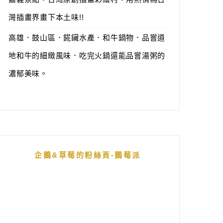
灣插畫界畫下本土味!!
高雄．鼓山區．錵鑶水產．和牛鍋物．品嘗道
地和牛的細緻風味．吃完火鍋還能品嘗湯粥的
濃郁美味。
企鵝&草莓的粉絲頁-鵝莓派