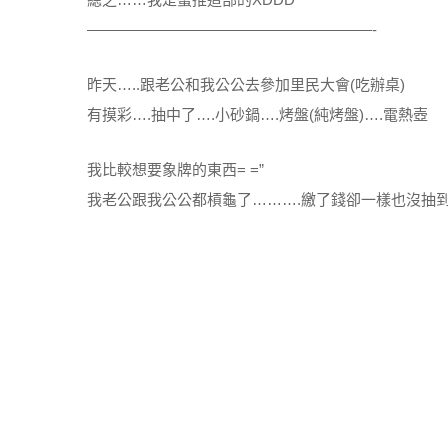
———————————————————-
昨天…..跟老公和我公公去參加里民大會(吃辦桌)
有摸彩….抽中了….小砂鍋….烤盤(純烤盤)….電熱壺
我比較想要象牌的東西= =”
我老公跟我公公都槓龜了……….繳了錢卻一樣也沒抽到