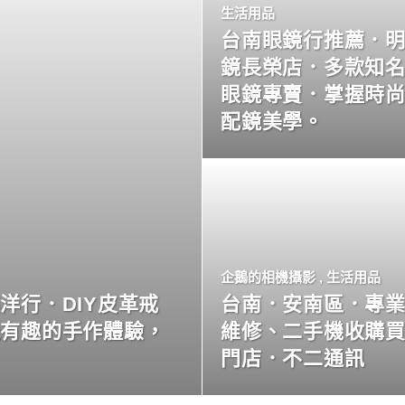
生活用品
台南眼鏡行推薦．
鏡長榮店．多款知
眼鏡專賣．掌握時
配鏡美學。
企鵝的相機攝影
,
生活用品
洋行．DIY皮革戒
台南．安南區．專
玩有趣的手作體驗，
維修、二手機收購
門店．不二通訊