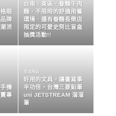
台南．東區．眷麵牛肉
明格眼
麵．不限時的舒適用餐
名品牌
環境．還有眷麵長榮店
尚潮流
限定的可愛史努比盲盒
抽獎活動!!
生活用品
好用的文具，讓書寫事
業手機
半功倍，台灣三菱鉛筆
買賣專
uni JETSTREAM 溜溜
筆