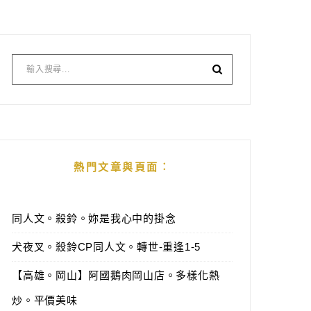
熱門文章與頁面︰
同人文。殺鈴。妳是我心中的掛念
犬夜叉。殺鈴CP同人文。轉世-重逢1-5
【高雄。岡山】阿國鵝肉岡山店。多樣化熱
炒。平價美味