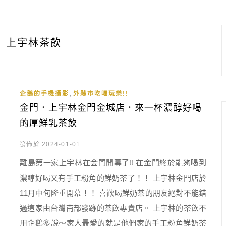
上宇林茶飲
,
企鵝的手機攝影
外縣市吃喝玩樂!!
金門．上宇林金門金城店．來一杯濃醇好喝
的厚鮮乳茶飲
發佈於 2024-01-01
離島第一家上宇林在金門開幕了!! 在金門終於能夠喝到
濃醇好喝又有手工粉角的鮮奶茶了！！ 上宇林金門店於
11月中旬隆重開幕！！ 喜歡喝鮮奶茶的朋友絕對不能錯
過這家由台灣南部發跡的茶飲專賣店。 上宇林的茶飲不
用企鵝多說～家人最愛的就是他們家的手工粉角鮮奶茶