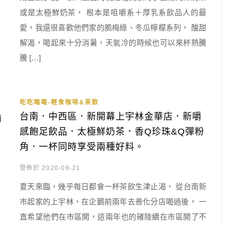
或是太極鮮奶茶， 根本是咀嚼系＋厚乳系飲品人的最
愛，我還很喜歡他們家的脆梅綠、冬瓜檸檬系列， 酸甜
解渴，喝起來十分消暑，天氣冷的時候也可以來杯熱騰
騰 […]
吃吃喝喝-輕食咖啡&茶飲
台南．中西區．新開幕上宇林金華店．新嚼
感飽足飲品．太極鮮奶茶．香Q珍珠&Q彈粉
角．一杯同時享受兩種好料。
發佈於 2020-08-21
夏天來臨，幾乎每日都會一杯茶飲生津止渴， 從台南新
市起家的上宇林，在企鵝前兩年去善化分店喝過後， 一
直希望他們在市區開，這兩年也的確陸續在市區開了不