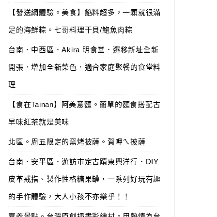
【發送網體驗。美食】餡料超多，一顆就很滿
足的海鮮粽。七哥料理干貝/鮑魚肉粽
台南．中西區．Akira 明食堂．遷移新址全新
開張．增加全新菜色．適合家庭聚餐的食堂料
理
【食在Tainan】阿美意麵。簡單的麵食搭配古
早味紅茶就是美味
北區。周五限定的窯烤披薩。賀呷ㄟ披薩
台南．安平區．遊訪市定古蹟東興洋行．DIY
皮革戒指、製作性格糖果罐，一系列好玩有趣
的手作體驗，大人小孩不亦樂乎！！
嘉義景點。台灣原創插畫彩繪村。用熱情為台