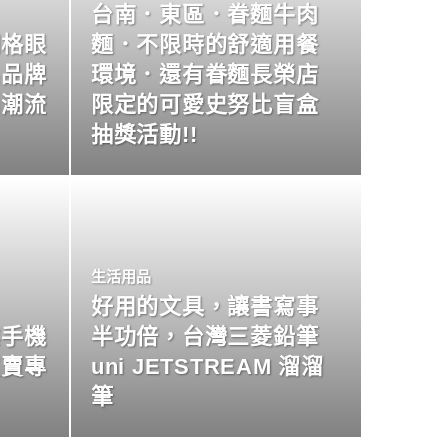
台南．東區．眷麵牛肉
明格眼
麵．不限時的舒適用餐
名品牌
環境．還有眷麵長榮店
尚潮流
限定的可愛史努比盲盒
抽獎活動!!
生活用品
好用的文具，讓書寫事
業手機
半功倍，台灣三菱鉛筆
買賣專
uni JETSTREAM 溜溜
筆