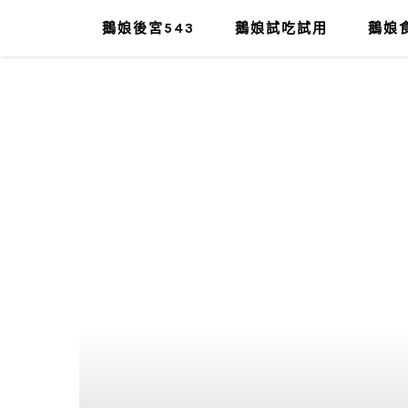
鵝娘後宮543
鵝娘試吃試用
鵝娘食
肥油太厚