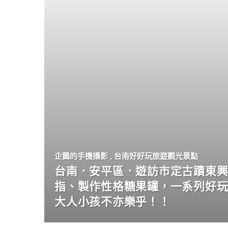
企鵝的手機攝影
,
台南好好玩旅遊觀光景點
台南．安平區．遊訪市定古蹟東興
指、製作性格糖果罐，一系列好
大人小孩不亦樂乎！！