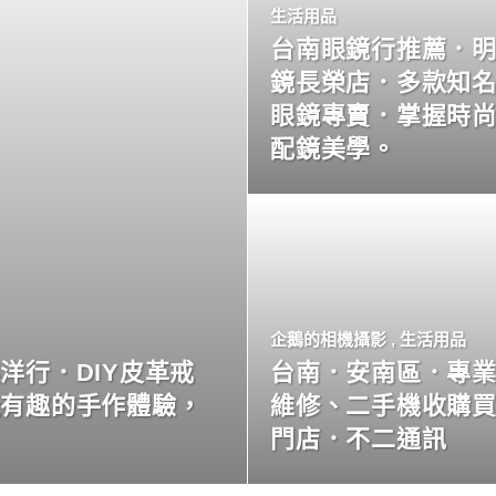
生活用品
台南眼鏡行推薦．
鏡長榮店．多款知
眼鏡專賣．掌握時
配鏡美學。
企鵝的相機攝影
,
生活用品
洋行．DIY皮革戒
台南．安南區．專
玩有趣的手作體驗，
維修、二手機收購
門店．不二通訊